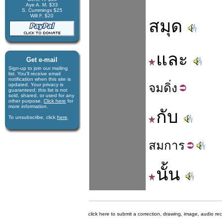
Aye A. M. $33
S. Cummings $25
Will F. $20
สมุด
และ
Get e-mail
Sign-up to join our mail­ing
list. You'll receive e­mail
notification when this site is
จม
ดิ่ง
updated. Your privacy is
guaran­teed; this list is not
sold, shared, or used for any
other purpose.
Click here
for
more infor­mation.
กับ
To unsubscribe, click
here
.
สม
การ
นั้น
click here to submit a correction, drawing, image, audio re