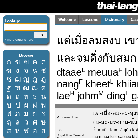
Welcome
Lessons
Dictionary
Cat
Lookup:
แต่เมื่อลมสงบ เข
» more options
here
และจมดิ่งกับสมก
Browse
ก
ข
ฃ
ค
ฅ
ฆ
ง
จ
ฉ
ช
dtaae
meuua
lo
L
F
ซ
ฌ
ญ
ฎ
ฏ
nang
kheet
khiia
F
L
ฐ
ฑ
ฒ
ณ
ด
lae
johm
ding
g
H
M
L
ต
ถ
ท
ธ
น
บ
ป
ผ
ฝ
พ
ฟ
ภ
ม
ย
ร
แต่-เมื่อ-ลม-สะ-หฺ
Phonemic Thai
ฤ
ล
ว
ศ
ษ
กับ-สะ-มะ-กาน-นั้น
ส
ห
ฬ
อ
ฮ
tɛ̀ː mɯ̂ːa lom sà ŋòp kʰǎ
IPA
Royal Thai General
tae muea lom sangop kha