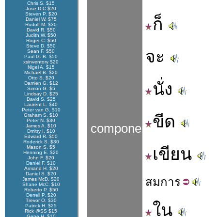
Chris S. $15
Jose D-C $20
Steven P. $20
ก็
Daniel W. $75
Rudolf M. $30
David R. $50
Judith W. $50
Roger C. $50
Steve D. $50
จะ
Sean F. $50
Paul G. B. $50
xsinventory $20
Nigel A. $15
Michael B. $20
Otto S. $20
นั่ง
Damien G. $12
Simon G. $5
Lindsay D. $25
David S. $25
Laurent L. $40
Peter van G. $10
ขีด
Graham S. $10
Peter N. $30
components
James A. $10
Dmitry I. $10
Edward R. $50
Roderick S. $30
Mason S. $5
เขียน
Henning E. $20
John F. $20
Daniel F. $10
Armand H. $20
Daniel S. $20
สม
การ
James McD. $20
Shane McC. $10
Roberto P. $50
Derrell P. $20
Trevor O. $30
ใน
Patrick H. $25
Rick @SS $15
Gene H. $10