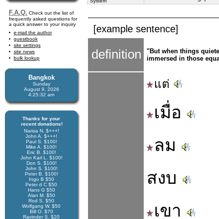
System
F.A.Q.
Check out the list of
frequently asked questions for
a quick answer to your inquiry
[example sentence]
e-mail the author
guestbook
site settings
definition
"But when things quiet
site news
immersed in those equa
bulk lookup
Bangkok
แต่
Sunday
August 9, 2026
4:25:32 am
เมื่อ
Thanks for your
recent donations!
Narisa N. $+++!
John A. $+++!
ลม
Paul S. $100!
Mike A. $100!
Eric B. $100!
John Karl L. $100!
Don S. $100!
John S. $100!
สงบ
Peter B. $100!
Ingo B $50
Peter d C $50
Hans G $50
Alan M. $50
Rod S. $50
เขา
Wolfgang W. $50
Bill O. $70
Ravinder S. $20