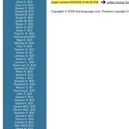
Chris S. $15
page cached 8/6/2026 3:44:28 PM
online source fo
Jose D-C $20
Steven P. $20
Daniel W. $75
Copyright © 2026 thai-language.com. Portions copyright © 
Rudolf M. $30
David R. $50
Judith W. $50
Roger C. $50
Steve D. $50
Sean F. $50
Paul G. B. $50
xsinventory $20
Nigel A. $15
Michael B. $20
Otto S. $20
Damien G. $12
Simon G. $5
Lindsay D. $25
David S. $25
Laurent L. $40
Peter van G. $10
Graham S. $10
Peter N. $30
James A. $10
Dmitry I. $10
Edward R. $50
Roderick S. $30
Mason S. $5
Henning E. $20
John F. $20
Daniel F. $10
Armand H. $20
Daniel S. $20
James McD. $20
Shane McC. $10
Roberto P. $50
Derrell P. $20
Trevor O. $30
Patrick H. $25
Rick @SS $15
Gene H. $10