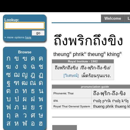
Welcome
L
Lookup:
ถึงพริกถึงขิง
» more options
here
Browse
R
H
R
R
theung
phrik
theung
khing
ก
ข
ฃ
ค
ฅ
Royal Institute - 1982
ฆ
ง
จ
ฉ
ช
ถึงพริกถึงขิง /ถึง-พฺริก-ถึง-ขิง/
ซ
ฌ
ญ
ฎ
ฏ
[วิเศษณ์]
เผ็ดร้อนรุนแรง.
ฐ
ฑ
ฒ
ณ
ด
pronunciation guide
ต
ถ
ท
ธ
น
ถึง-พฺริก-ถึง-ขิง
Phonemic Thai
บ
ป
ผ
ฝ
พ
tʰɯ̌ŋ pʰrík tʰɯ̌ŋ kʰǐŋ
IPA
ฟ
ภ
ม
ย
ร
thueng phrik thueng k
Royal Thai General System
ฤ
ล
ว
ศ
ษ
ส
ห
ฬ
อ
ฮ