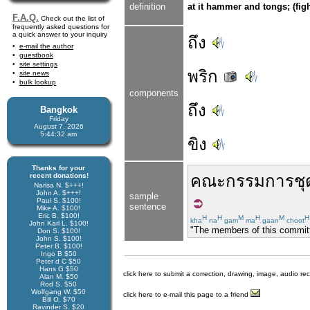
definition
at it hammer and tongs; (figh
F.A.Q.
Check out the list of
frequently asked questions for
a quick answer to your inquiry
ถึง
e-mail the author
guestbook
site settings
พริก
site news
bulk lookup
components
ถึง
Bangkok
Friday
August 7, 2026
5:44:32 am
ขิง
Thanks for your
recent donations!
คณะกรรมการ
ชุ
Narisa N. $+++!
John A. $+++!
sample
Paul S. $100!
sentence
Mike A. $100!
Eric B. $100!
H
H
M
H
M
H
kha
na
gam
ma
gaan
choot
John Karl L. $100!
"The members of this committe
Don S. $100!
John S. $100!
Peter B. $100!
Ingo B $50
Peter d C $50
Hans G $50
click here to submit a correction, drawing, image, audio re
Alan M. $50
Rod S. $50
Wolfgang W. $50
click here to e-mail this page to a friend
Bill O. $70
Ravinder S. $20