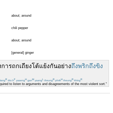
about; around
chili pepper
about; around
[general] ginger
ง
การ
ถกเถียง
โต้แย้ง
กัน
อย่าง
ถึงพริกถึงขิง
R
F
H
M
L
R
H
R
R
iiang
dto:h
yaaeng
gan
yaang
theung
phrik
theung
khing
ired to listen to arguments and disagreements of the most violent sort."