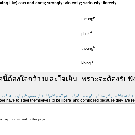
ting like) cats and dogs; strongly; violently; seriously; fiercely
R
theung
H
phrik
R
theung
R
khing
ด
นี้
ต้อง
ใจกว้าง
และ
ใจเย็น
เพราะ
จะ
ต้อง
รับ
ฟั
H
F
M
F
H
M
M
H
L
F
H
M
M
L
nee
dtawng
jai
gwaang
lae
jai
yen
phraw
ja
dtawng
rap
fang
gaan
thohk
th
e have to steel themselves to be liberal and composed because they are requ
cording, or comment for this page