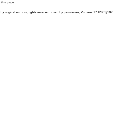
r this page
by original authors, rights reserved, used by permission; Portions
17 USC §107
.