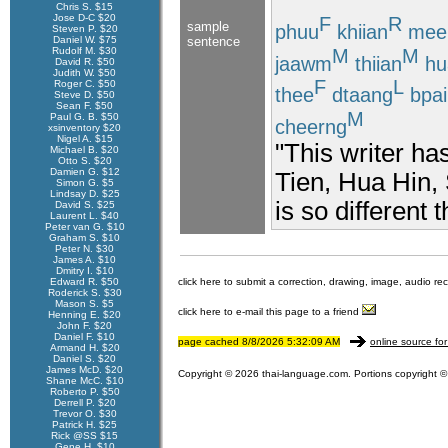
Chris S. $15
Jose D-C $20
F
R
sample
phuu
khiian
mee
Steven P. $20
Daniel W. $75
sentence
M
M
Rudolf M. $30
jaawm
thiian
hu
David R. $50
Judith W. $50
F
L
Roger C. $50
thee
dtaang
bpai
Steve D. $50
Sean F. $50
M
Paul G. B. $50
cheerng
xsinventory $20
Nigel A. $15
"This writer h
Michael B. $20
Otto S. $20
Damien G. $12
Tien, Hua Hin,
Simon G. $5
Lindsay D. $25
is so different 
David S. $25
Laurent L. $40
Peter van G. $10
Graham S. $10
Peter N. $30
James A. $10
Dmitry I. $10
Edward R. $50
click here to submit a correction, drawing, image, audio re
Roderick S. $30
Mason S. $5
click here to e-mail this page to a friend
Henning E. $20
John F. $20
Daniel F. $10
page cached 8/8/2026 5:32:09 AM
online source for
Armand H. $20
Daniel S. $20
James McD. $20
Copyright © 2026 thai-language.com. Portions copyright © 
Shane McC. $10
Roberto P. $50
Derrell P. $20
Trevor O. $30
Patrick H. $25
Rick @SS $15
Gene H. $10