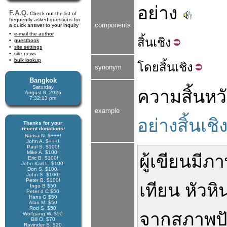
อย่าง
F.A.Q.
Check out the list of
frequently asked questions for
components
a quick answer to your inquiry
e-mail the author
สิ้น
เชิง
guestbook
site settings
site news
bulk lookup
โดย
สิ้นเชิง
synonym
Bangkok
Saturday
ความสิ้นหวั
August 8, 2026
7:32:14 pm
example
อย่างสิ้นเชิ
Thanks for your
recent donations!
Narisa N. $+++!
John A. $+++!
Paul S. $100!
Mike A. $100!
ผู้เขียน
มี
ภา
Eric B. $100!
John Karl L. $100!
Don S. $100!
John S. $100!
Peter B. $100!
เทียน
หัวหิ
Ingo B $50
Peter d C $50
Hans G $50
Alan M. $50
Rod S. $50
จาก
สภาพ
ป
Wolfgang W. $50
Bill O. $70
Ravinder S. $20