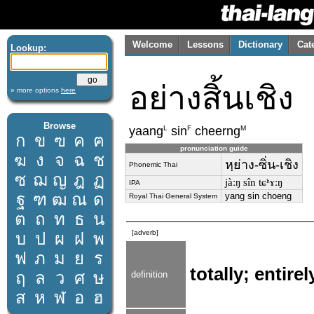
Welcome
Lessons
Dictionary
Cat
Lookup:
อย่างสิ้นเชิง
» more options
here
Browse
L
F
M
yaang
sin
cheerng
ก
ข
ฃ
ค
ฅ
pronunciation guide
ฆ
ง
จ
ฉ
ช
หฺย่าง-ซิ่น-เชิง
Phonemic Thai
ซ
ฌ
ญ
ฎ
ฏ
jàːŋ sîn tɕʰɤːŋ
IPA
ฐ
ฑ
ฒ
ณ
ด
yang sin choeng
Royal Thai General System
ต
ถ
ท
ธ
น
[adverb]
บ
ป
ผ
ฝ
พ
ฟ
ภ
ม
ย
ร
totally; entire
ฤ
ล
ว
ศ
ษ
definition
ส
ห
ฬ
อ
ฮ