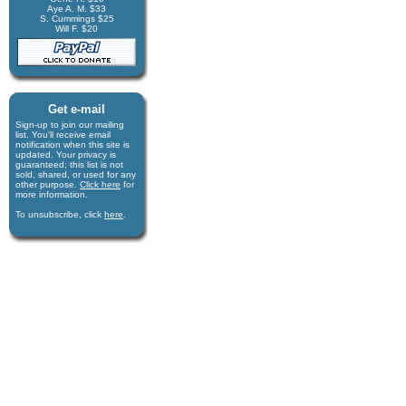
Aye A. M. $33
S. Cummings $25
Will F. $20
Get e-mail
Sign-up to join our mail­ing
list. You'll receive e­mail
notification when this site is
updated. Your privacy is
guaran­teed; this list is not
sold, shared, or used for any
other purpose.
Click here
for
more infor­mation.
To unsubscribe, click
here
.