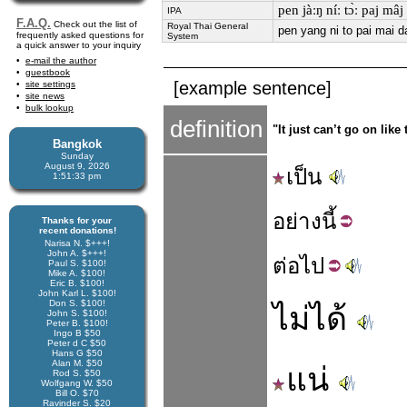
pen jàːŋ níː tɔ̀ː paj mâj
IPA
F.A.Q.
Check out the list of
Royal Thai General
pen yang ni to pai mai d
frequently asked questions for
System
a quick answer to your inquiry
e-mail the author
guestbook
[example sentence]
site settings
site news
bulk lookup
definition
"It just can’t go on like
Bangkok
Sunday
August 9, 2026
เป็น
1:51:33 pm
อย่าง
นี้
Thanks for your
recent donations!
Narisa N. $+++!
John A. $+++!
ต่อ
ไป
Paul S. $100!
Mike A. $100!
Eric B. $100!
John Karl L. $100!
Don S. $100!
ไม่ได้
John S. $100!
Peter B. $100!
Ingo B $50
Peter d C $50
Hans G $50
Alan M. $50
แน่
Rod S. $50
Wolfgang W. $50
Bill O. $70
Ravinder S. $20