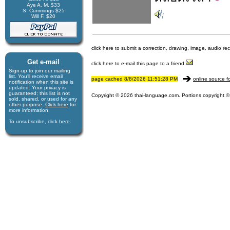
Aye A. M. $33
S. Cummings $25
Will F. $20
click here to submit a correction, drawing, image, audio re
Get e-mail
click here to e-mail this page to a friend
Sign-up to join our mail­ing
list. You'll receive e­mail
page cached 8/8/2026 11:51:28 PM
online source f
notification when this site is
updated. Your privacy is
guaran­teed; this list is not
Copyright © 2026 thai-language.com. Portions copyright © 
sold, shared, or used for any
other purpose.
Click here
for
more infor­mation.
To unsubscribe, click
here
.