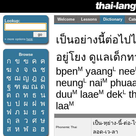
Welcome
Lessons
Dictionary
Cat
Lookup:
เป็นอย่างนี้ต่อไป
» more options
here
อยู่โยง ดูแลเด็
Browse
ก
ข
ฃ
ค
ฅ
ฆ
ง
จ
ฉ
ช
bpen
yaang
nee
M
L
ซ
ฌ
ญ
ฎ
ฏ
neung
nai
phua
L
M
ฐ
ฑ
ฒ
ณ
ด
duu
laae
dek
t
M
M
L
ต
ถ
ท
ธ
น
บ
ป
ผ
ฝ
พ
laa
M
ฟ
ภ
ม
ย
ร
ฤ
ล
ว
ศ
ษ
เป็น-หฺย่าง-นี้-ต่อ
ส
ห
ฬ
อ
ฮ
Phonemic Thai
ลอด-เว-ลา