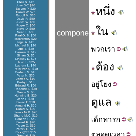
Chris S. $15
Jose D-C $20
หนึ่ง
Steven P. $20
Daniel W. $75
Rudolf M. $30
David R. $50
Judith W. $50
Roger C. $50
ใน
Steve D. $50
components
Sean F. $50
Paul G. B. $50
xsinventory $20
Nigel A. $15
Michael B. $20
พวก
เรา
Otto S. $20
Damien G. $12
Simon G. $5
Lindsay D. $25
David S. $25
ต้อง
Laurent L. $40
Peter van G. $10
Graham S. $10
Peter N. $30
James A. $10
อยู่
โยง
Dmitry I. $10
Edward R. $50
Roderick S. $30
Mason S. $5
Henning E. $20
ดูแล
John F. $20
Daniel F. $10
Armand H. $20
Daniel S. $20
James McD. $20
Shane McC. $10
เด็ก
ทารก
Roberto P. $50
Derrell P. $20
Trevor O. $30
Patrick H. $25
ตลอด
เวลา
Rick @SS $15
Gene H. $10