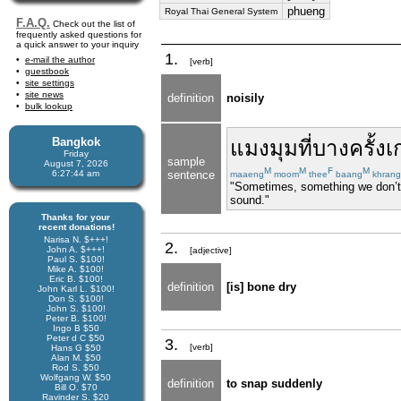
phueng
Royal Thai General System
F.A.Q.
Check out the list of
frequently asked questions for
a quick answer to your inquiry
1.
e-mail the author
[verb]
guestbook
site settings
site news
definition
noisily
bulk lookup
Bangkok
แมงมุม
ที่
บางครั้ง
เ
Friday
sample
August 7, 2026
M
M
F
M
6:27:44 am
sentence
maaeng
moom
thee
baang
khrang
"Sometimes, something we don’t u
sound."
Thanks for your
recent donations!
Narisa N. $+++!
2.
John A. $+++!
[adjective]
Paul S. $100!
Mike A. $100!
Eric B. $100!
definition
[is] bone dry
John Karl L. $100!
Don S. $100!
John S. $100!
Peter B. $100!
Ingo B $50
Peter d C $50
3.
[verb]
Hans G $50
Alan M. $50
Rod S. $50
Wolfgang W. $50
definition
to snap suddenly
Bill O. $70
Ravinder S. $20