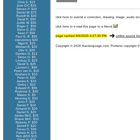
Chris S. $15
Jose D-C $20
Steven P. $20
Daniel W. $75
Rudolf M. $30
click here to submit a correction, drawing, image, audio re
David R. $50
Judith W. $50
Roger C. $50
click here to e-mail this page to a friend
Steve D. $50
Sean F. $50
page cached 8/6/2026 4:27:40 PM
online source fo
Paul G. B. $50
xsinventory $20
Nigel A. $15
Copyright © 2026 thai-language.com. Portions copyright © 
Michael B. $20
Otto S. $20
Damien G. $12
Simon G. $5
Lindsay D. $25
David S. $25
Laurent L. $40
Peter van G. $10
Graham S. $10
Peter N. $30
James A. $10
Dmitry I. $10
Edward R. $50
Roderick S. $30
Mason S. $5
Henning E. $20
John F. $20
Daniel F. $10
Armand H. $20
Daniel S. $20
James McD. $20
Shane McC. $10
Roberto P. $50
Derrell P. $20
Trevor O. $30
Patrick H. $25
Rick @SS $15
Gene H. $10