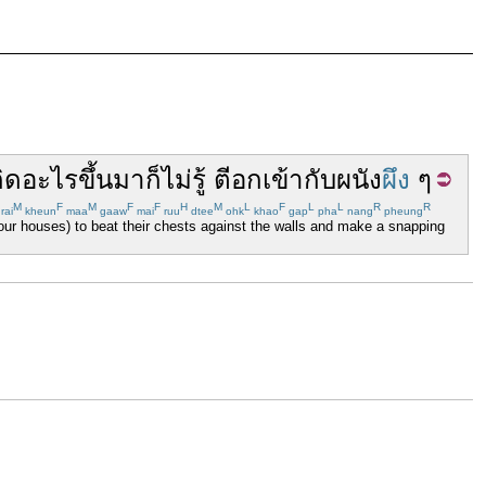
กิด
อะไร
ขึ้นมา
ก็
ไม่
รู้
ตี
อก
เข้ากับ
ผนัง
ผึง
ๆ
M
F
M
F
F
H
M
L
F
L
L
R
R
rai
kheun
maa
gaaw
mai
ruu
dtee
ohk
khao
gap
pha
nang
pheung
ur houses) to beat their chests against the walls and make a snapping