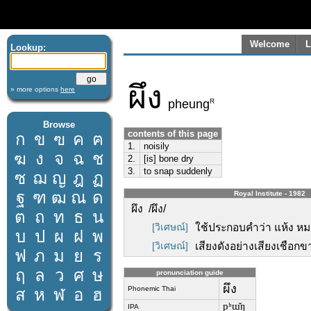
Welcome
L
Lookup:
ผึง
» more options
here
R
pheung
Browse
contents of this page
ก
ข
ฃ
ค
ฅ
1.
noisily
ฆ
ง
จ
ฉ
ช
2.
[is] bone dry
3.
to snap suddenly
ซ
ฌ
ญ
ฎ
ฏ
ฐ
ฑ
ฒ
ณ
ด
Royal Institute - 1982
ผึง /ผึง/
ต
ถ
ท
ธ
น
[วิเศษณ์]
ใช้ประกอบคำว่า แห้ง หม
บ
ป
ผ
ฝ
พ
[วิเศษณ์]
เสียงดังอย่างเสียงเชือกข
ฟ
ภ
ม
ย
ร
ฤ
ล
ว
ศ
ษ
pronunciation guide
ผึง
Phonemic Thai
ส
ห
ฬ
อ
ฮ
pʰɯ̌ŋ
IPA