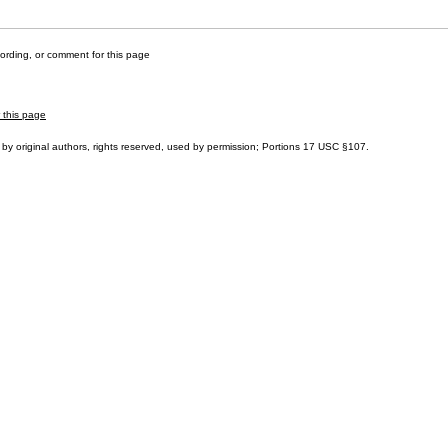
cording, or comment for this page
r this page
by original authors, rights reserved, used by permission; Portions
17 USC §107
.