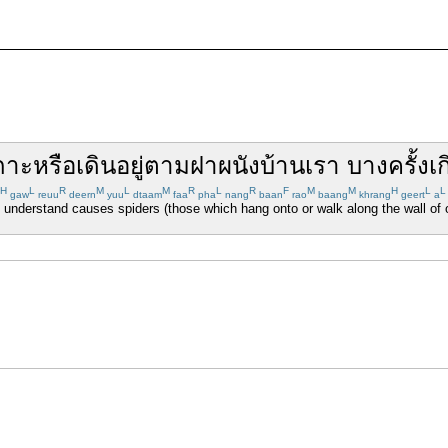
กาะ
หรือ
เดิน
อยู่
ตาม
ฝาผนัง
บ้านเรา
บางครั้ง
เ
H
L
R
M
L
M
R
L
R
F
M
M
H
L
L
gaw
reuu
deern
yuu
dtaam
faa
pha
nang
baan
rao
baang
khrang
geert
a
nderstand causes spiders (those which hang onto or walk along the wall of o