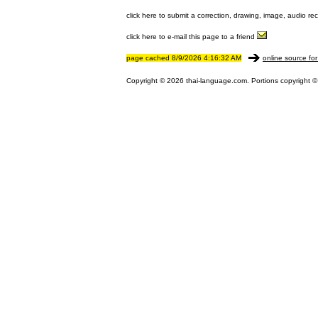
click here to submit a correction, drawing, image, audio re
click here to e-mail this page to a friend
page cached 8/9/2026 4:16:32 AM
online source for
Copyright © 2026 thai-language.com. Portions copyright © 