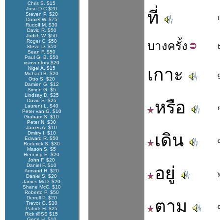
Chris S. $15
Jose D-C $20
ที่
Steven P. $20
Daniel W. $75
Rudolf M. $30
David R. $50
Judith W. $50
Roger C. $50
บาง
ครั้ง
Steve D. $50
Sean F. $50
Paul G. B. $50
xsinventory $20
เกาะ
Nigel A. $15
Michael B. $20
Otto S. $20
Damien G. $12
Simon G. $5
Lindsay D. $25
David S. $25
หรือ
Laurent L. $40
Peter van G. $10
Graham S. $10
Peter N. $30
James A. $10
Dmitry I. $10
เดิน
Edward R. $50
Roderick S. $30
Mason S. $5
Henning E. $20
John F. $20
Daniel F. $10
อยู่
Armand H. $20
Daniel S. $20
James McD. $20
Shane McC. $10
Roberto P. $50
Derrell P. $20
ตาม
Trevor O. $30
Patrick H. $25
Rick @SS $15
Gene H. $10