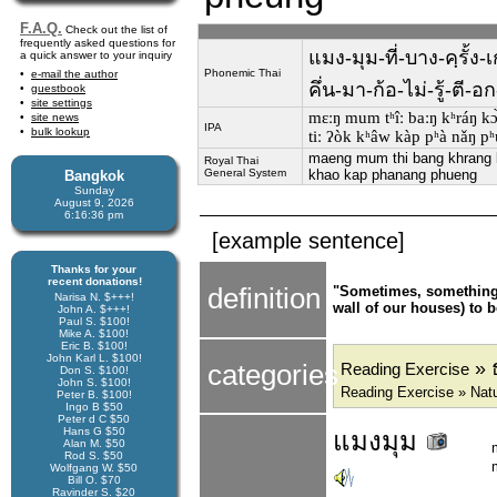
F.A.Q.
Check out the list of
frequently asked questions for
แมง-มุม-ที่-บาง-คฺรั้ง-
a quick answer to your inquiry
Phonemic Thai
e-mail the author
คึ่น-มา-ก้อ-ไม่-รู้-ตี-อ
guestbook
site settings
mɛːŋ mum tʰîː baːŋ kʰráŋ kɔ̀ʔ
site news
IPA
bulk lookup
tiː ʔòk kʰâw kàp pʰà nǎŋ p
maeng mum thi bang khrang k
Royal Thai
General System
khao kap phanang phueng
Bangkok
Sunday
August 9, 2026
6:16:37 pm
[example sentence]
Thanks for your
recent donations!
definition
"Sometimes, something 
Narisa N. $+++!
wall of our houses) to 
John A. $+++!
Paul S. $100!
Mike A. $100!
Eric B. $100!
John Karl L. $100!
» 
categories
Reading Exercise
Don S. $100!
John S. $100!
Reading Exercise » Nat
Peter B. $100!
Ingo B $50
Peter d C $50
Hans G $50
แมงมุม
Alan M. $50
Rod S. $50
Wolfgang W. $50
Bill O. $70
Ravinder S. $20