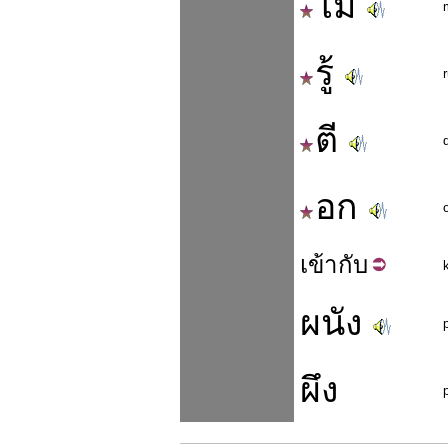
ไม่
รู้
ตี
อก
เข้า
กับ
ผนัง
ผึง