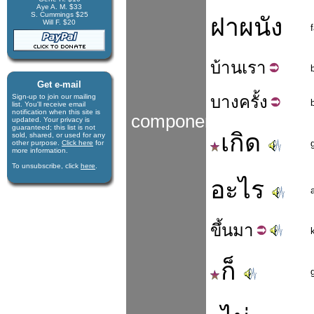
Aye A. M. $33
S. Cummings $25
ฝาผนัง
Will F. $20
บ้าน
เรา
Get e-mail
Sign-up to join our mail­ing
บาง
ครั้ง
list. You'll receive e­mail
notification when this site is
components
updated. Your privacy is
guaran­teed; this list is not
เกิด
sold, shared, or used for any
other purpose.
Click here
for
more infor­mation.
To unsubscribe, click
here
.
อะไร
ขึ้น
มา
ก็