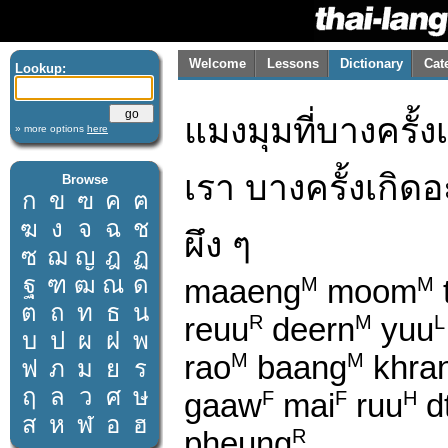
Welcome
Lessons
Dictionary
Cat
Lookup:
แมงมุมที่บางครั้
» more options
here
เรา บางครั้งเกิดอะ
Browse
ก
ข
ฃ
ค
ฅ
ฆ
ง
จ
ฉ
ช
ผึง ๆ
ซ
ฌ
ญ
ฎ
ฏ
ฐ
ฑ
ฒ
ณ
ด
maaeng
moom
M
M
ต
ถ
ท
ธ
น
reuu
deern
yuu
R
M
L
บ
ป
ผ
ฝ
พ
rao
baang
khra
M
M
ฟ
ภ
ม
ย
ร
ฤ
ล
ว
ศ
ษ
gaaw
mai
ruu
d
F
F
H
ส
ห
ฬ
อ
ฮ
pheung
R