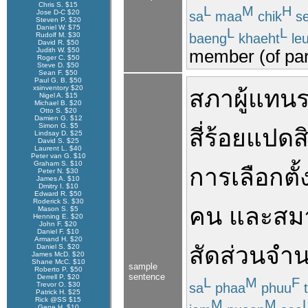
Chris S. $15
L
M
H
Jose D-C $20
sa
maa
chik
se
Steven P. $20
Daniel W. $75
L
L
baeng
khaeht
le
Rudolf M. $30
David R. $50
Judith W. $50
member (of parl
Roger C. $50
Steve D. $50
Sean F. $50
Paul G. B. $50
xsinventory $20
สภา
ผู้แทน
Nigel A. $15
Michael B. $20
Otto S. $20
Damien G. $12
Simon G. $5
สี่ร้อย
แปดส
Lindsay D. $25
David S. $25
Laurent L. $40
Peter van G. $10
Graham S. $10
การเลือกตั้
Peter N. $30
James A. $10
Dmitry I. $10
Edward R. $50
Roderick S. $30
คน
และ
สม
Mason S. $5
Henning E. $20
John F. $20
Daniel F. $10
Armand H. $20
สัดส่วน
จำ
Daniel S. $20
James McD. $20
Shane McC. $10
sample
Roberto P. $50
sentence
Derrell P. $20
L
M
F
sa
phaa
phuu
t
Trevor O. $30
Patrick H. $25
Rick @SS $15
M
M
Gene H. $10