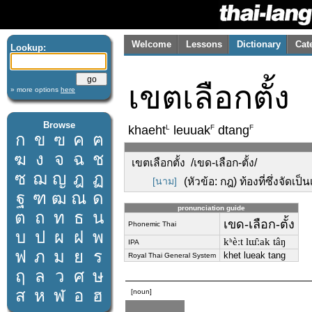
Welcome
Lessons
Dictionary
Cat
Lookup:
เขตเลือกตั้ง
» more options
here
Browse
L
F
F
khaeht
leuuak
dtang
ก
ข
ฃ
ค
ฅ
ฆ
ง
จ
ฉ
ช
เขตเลือกตั้ง /เขด-เลือก-ตั้ง/
ซ
ฌ
ญ
ฎ
ฏ
[นาม]
(หัวข้อ: กฎ) ท้องที่ซึ่งจัด
ฐ
ฑ
ฒ
ณ
ด
pronunciation guide
ต
ถ
ท
ธ
น
เขด-เลือก-ตั้ง
Phonemic Thai
บ
ป
ผ
ฝ
พ
kʰèːt lɯ̂ːak tâŋ
IPA
ฟ
ภ
ม
ย
ร
khet lueak tang
Royal Thai General System
ฤ
ล
ว
ศ
ษ
ส
ห
ฬ
อ
ฮ
[noun]