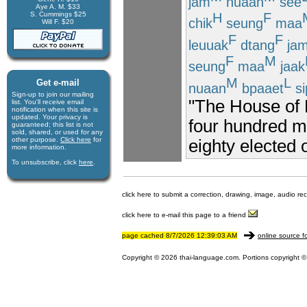
jam
nuaan
see
Aye A. M. $33
S. Cummings $25
H
F
chik
seung
maa
Will F. $20
F
F
leuuak
dtang
ja
F
M
seung
maa
jaak
M
L
Get e-mail
nuaan
bpaaet
si
Sign-up to join our mail­ing
"The House of 
list. You'll receive e­mail
notification when this site is
updated. Your privacy is
four hundred m
guaran­teed; this list is not
sold, shared, or used for any
other purpose.
Click here
for
eighty elected o
more infor­mation.
To unsubscribe, click
here
.
click here to submit a correction, drawing, image, audio re
click here to e-mail this page to a friend
page cached 8/7/2026 12:39:03 AM
online source f
Copyright © 2026 thai-language.com. Portions copyright © 