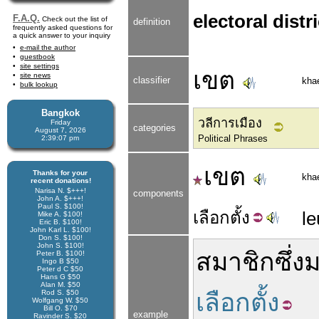
electoral distri
F.A.Q.
Check out the list of
definition
frequently asked questions for
a quick answer to your inquiry
e-mail the author
guestbook
site settings
เขต
site news
classifier
kha
bulk lookup
Bangkok
วลีการเมือง
Friday
categories
August 7, 2026
Political Phrases
2:39:07 pm
เขต
Thanks for your
kha
recent donations!
Narisa N. $+++!
components
John A. $+++!
Paul S. $100!
เลือก
ตั้ง
l
Mike A. $100!
Eric B. $100!
John Karl L. $100!
Don S. $100!
John S. $100!
สมาชิก
ซึ่ง
Peter B. $100!
Ingo B $50
Peter d C $50
Hans G $50
Alan M. $50
Rod S. $50
เลือกตั้ง
Wolfgang W. $50
Bill O. $70
example
Ravinder S. $20