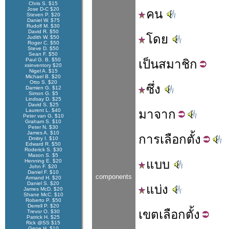
Chris S. $15
Jose D-C $20
คน
Steven P. $20
Daniel W. $75
Rudolf M. $30
David R. $50
โดย
Judith W. $50
Roger C. $50
Steve D. $50
Sean F. $50
Paul G. B. $50
เป็น
สมาชิก
xsinventory $20
Nigel A. $15
Michael B. $20
Otto S. $20
ซึ่ง
Damien G. $12
Simon G. $5
Lindsay D. $25
David S. $25
Laurent L. $40
มา
จาก
Peter van G. $10
Graham S. $10
Peter N. $30
James A. $10
การ
เลือก
ตั้ง
Dmitry I. $10
Edward R. $50
Roderick S. $30
Mason S. $5
แบบ
Henning E. $20
John F. $20
Daniel F. $10
components
Armand H. $20
Daniel S. $20
แบ่ง
James McD. $20
Shane McC. $10
Roberto P. $50
Derrell P. $20
เขต
เลือกตั้ง
Trevor O. $30
Patrick H. $25
Rick @SS $15
Gene H. $10