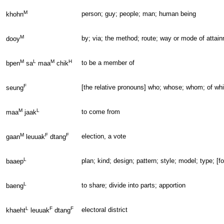
M
person; guy; people; man; human being
khohn
M
by; via; the method; route; way or mode of attai
dooy
M
L
M
H
to be a member of
bpen
sa
maa
chik
F
[the relative pronouns] who; whose; whom; of wh
seung
M
L
to come from
maa
jaak
M
F
F
election, a vote
gaan
leuuak
dtang
L
plan; kind; design; pattern; style; model; type; [f
baaep
L
to share; divide into parts; apportion
baeng
L
F
F
electoral district
khaeht
leuuak
dtang