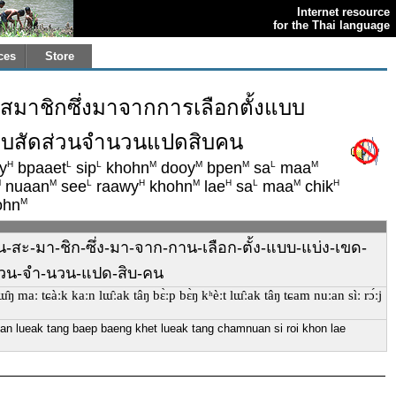
Internet resource
for the Thai language
ces
Store
สมาชิกซึ่งมาจากการเลือกตั้งแบบ
 แบบสัดส่วนจำนวนแปดสิบคน
H
L
L
M
M
M
L
M
y
bpaaet
sip
khohn
dooy
bpen
sa
maa
M
M
L
H
M
H
L
M
H
nuaan
see
raawy
khohn
lae
sa
maa
chik
M
ohn
-สะ-มา-ชิก-ซึ่ง-มา-จาก-กาน-เลือก-ตั้ง-แบบ-แบ่ง-เขด-
-ส่วน-จำ-นวน-แปด-สิบ-คน
sɯ̂ŋ maː tɕàːk kaːn lɯ̂ːak tâŋ bɛ̀ːp bɛ̀ŋ kʰèːt lɯ̂ːak tâŋ tɕam nuːan sìː rɔ́ːj
an lueak tang baep baeng khet lueak tang chamnuan si roi khon lae