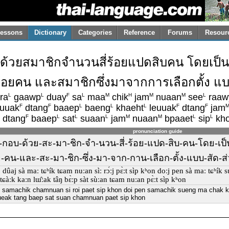
essons
Dictionary
Categories
Reference
Forums
Resour
้วยสมาชิกจำนวนสี่ร้อยแปดสิบคน โดยเป็น
ี่ร้อยคน และสมาชิกซึ่งมาจากการเลือกตั้ง
L
L
F
L
M
H
M
M
L
ra
gaawp
duay
sa
maa
chik
jam
nuaan
see
raaw
F
F
L
L
L
F
F
uuak
dtang
baaep
baeng
khaeht
leuuak
dtang
jam
F
L
L
L
M
M
L
L
dtang
baaep
sat
suaan
jam
nuaan
bpaaet
sip
kh
pronunciation guide
-กอบ-ด้วย-สะ-มา-ชิก-จำ-นวน-สี่-ร้อย-แปด-สิบ-คน-โดย-เป็น
ร้อย-คน-และ-สะ-มา-ชิก-ซึ่ง-มา-จาก-กาน-เลือก-ตั้ง-แบบ-สัด
̀ːp dûaj sà maː tɕʰík tɕam nuːan sìː rɔ́ːj pɛ̀ːt sìp kʰon doːj pen sà maː tɕʰík 
tɕàːk kaːn lɯ̂ːak tâŋ bɛ̀ːp sàt sùːan tɕam nuːan pɛ̀ːt sìp kʰon
i samachik chamnuan si roi paet sip khon doi pen samachik sueng ma chak k
eak tang baep sat suan chamnuan paet sip khon