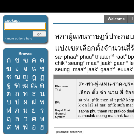
Welcome
L
Lookup:
สภาผู้แทนราษฎร์ประกอบด
» more options
here
แบ่งเขตเลือกตั้งจำนวนส
Browse
L
M
F
M
F
sa
phaa
phuu
thaaen
raat
bp
ก
ข
ฃ
ค
ฅ
H
F
M
L
M
chik
seung
maa
jaak
gaan
le
ฆ
ง
จ
ฉ
ช
F
M
L
M
F
seung
maa
jaak
gaan
leuuak
ซ
ฌ
ญ
ฎ
ฏ
สะ-พา-พู่-แทน-ราด-ปฺระ
ฐ
ฑ
ฒ
ณ
ด
Phonemic
Thai
ต
ถ
ท
ธ
น
เลือก-ตั้ง-จำ-นวน-สี่-
sà pʰaː pʰûː tʰɛːn râːt pràʔ kɔ
บ
ป
ผ
ฝ
พ
IPA
kʰon lɛ́ʔ sà maː tɕʰík sɯ̂ŋ maː 
ฟ
ภ
ม
ย
ร
Royal Thai
sapha phu thaen rat prakop dua
General
samachik sueng ma chak kan lu
ฤ
ล
ว
ศ
ษ
System
ส
ห
ฬ
อ
ฮ
[example sentence]