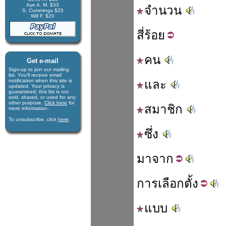
Aye A. M. $33
จำนวน
S. Cummings $25
Will F. $20
สี่
ร้อย
คน
Get e-mail
Sign-up to join our mail­ing
list. You'll receive e­mail
notification when this site is
และ
updated. Your privacy is
guaran­teed; this list is not
sold, shared, or used for any
other purpose.
Click here
for
สมาชิก
more infor­mation.
To unsubscribe, click
here
.
ซึ่ง
มา
จาก
การ
เลือก
ตั้ง
แบบ