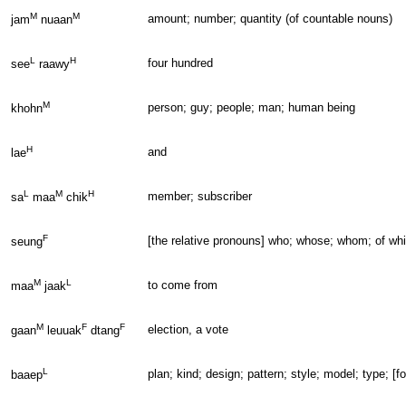
M
M
amount; number; quantity (of countable nouns)
jam
nuaan
L
H
four hundred
see
raawy
M
person; guy; people; man; human being
khohn
H
and
lae
L
M
H
member; subscriber
sa
maa
chik
F
[the relative pronouns] who; whose; whom; of wh
seung
M
L
to come from
maa
jaak
M
F
F
election, a vote
gaan
leuuak
dtang
L
plan; kind; design; pattern; style; model; type; [f
baaep