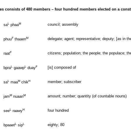
es consists of 480 members – four hundred members elected on a constitu
L
M
council; assembly
sa
phaa
F
M
delegate; agent; representative; deputy; [as in the
phuu
thaaen
F
citizens; population; the people; the populace; 
raat
L
L
F
[is] composed of
bpra
gaawp
duay
L
M
H
member; subscriber
sa
maa
chik
M
M
amount; number; quantity (of countable nouns)
jam
nuaan
L
H
four hundred
see
raawy
L
L
eighty; 80
bpaaet
sip