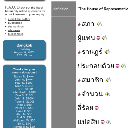
F.A.Q.
Check out the list of
definition
"The House of Representativ
frequently asked questions for
a quick answer to your inquiry
e-mail the author
สภา
guestbook
site settings
site news
bulk lookup
ผู้
แทน
Bangkok
Thursday
ราษฎร์
August 6, 2026
2:26:16 pm
ประกอบ
ด้วย
Thanks for your
recent donations!
Narisa N. $+++!
สมาชิก
John A. $+++!
Paul S. $100!
Mike A. $100!
Eric B. $100!
จำนวน
John Karl L. $100!
Don S. $100!
John S. $100!
Peter B. $100!
Ingo B $50
สี่
ร้อย
Peter d C $50
Hans G $50
Alan M. $50
Rod S. $50
แปด
สิบ
Wolfgang W. $50
Bill O. $70
Ravinder S. $20