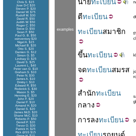
นาย
ทะเบียน
n
Chris S. $15
Jose D-C $20
Steven P. $20
Daniel W. $75
ตี
ทะเบียน
Rudolf M. $30
d
David R. $50
Judith W. $50
Roger C. $50
Steve D. $50
examples
ทะเบียน
สมาชิก
Sean F. $50
t
Paul G. B. $50
c
xsinventory $20
Nigel A. $15
Michael B. $20
Otto S. $20
Damien G. $12
ขึ้น
ทะเบียน
k
Simon G. $5
Lindsay D. $25
David S. $25
Laurent L. $40
จด
ทะเบียน
สมรส
Peter van G. $10
j
Graham S. $10
Peter N. $30
r
James A. $10
Dmitry I. $10
Edward R. $50
Roderick S. $30
สำนัก
ทะเบียน
Mason S. $5
Henning E. $20
s
John F. $20
g
Daniel F. $10
กลาง
Armand H. $20
Daniel S. $20
James McD. $20
Shane McC. $10
การ
ลง
ทะเบียน
Roberto P. $50
g
Derrell P. $20
Trevor O. $30
Patrick H. $25
Rick @SS $15
ทะเบียน
รถยนต์
Gene H. $10