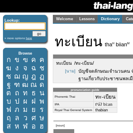
Welcome
Lessons
Dictionary
Cat
Lookup:
ทะเบียน
» more options
here
H
M
tha
biian
Browse
ก
ข
ฃ
ค
ฅ
ทะเบียน /ทะ-เบียน/
ฆ
ง
จ
ฉ
ช
[นาม]
บัญชีจดลักษณะจำนวนคน จำน
ซ
ฌ
ญ
ฎ
ฏ
ฐานเกี่ยวกับประชาชนพลเมื
ฐ
ฑ
ฒ
ณ
ด
pronunciation guide
ต
ถ
ท
ธ
น
ทะ-เบียน
Phonemic Thai
บ
ป
ผ
ฝ
พ
tʰáʔ biːan
IPA
ฟ
ภ
ม
ย
ร
thabian
Royal Thai General System
ฤ
ล
ว
ศ
ษ
ส
ห
ฬ
อ
ฮ
[noun]