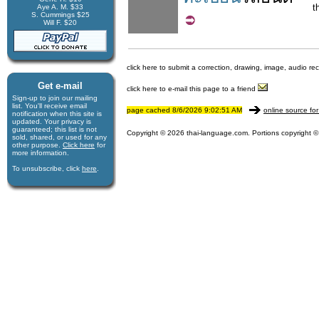
t
Aye A. M. $33
S. Cummings $25
Will F. $20
click here to submit a correction, drawing, image, audio re
Get e-mail
click here to e-mail this page to a friend
Sign-up to join our mail­ing
list. You'll receive e­mail
page cached 8/6/2026 9:02:51 AM
online source for
notification when this site is
updated. Your privacy is
guaran­teed; this list is not
Copyright © 2026 thai-language.com. Portions copyright © 
sold, shared, or used for any
other purpose.
Click here
for
more infor­mation.
To unsubscribe, click
here
.