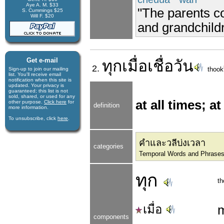
Aye A. M. $33
"The parents co
S. Cummings $25
Will F. $20
and grandchild
Get e-mail
ทุกเมื่อเชื่อวัน
2.
thook
Sign-up to join our mail­ing
list. You'll receive e­mail
notification when this site is
updated. Your privacy is
guaran­teed; this list is not
sold, shared, or used for any
at all times; a
other purpose.
Click here
for
definition
more infor­mation.
To unsubscribe, click
here
.
คำและวลีบ่งเวลา
categories
Temporal Words and Phrase
ทุก
th
เมื่อ
components