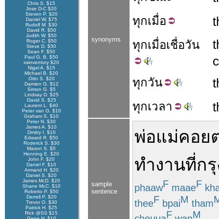
Chris S. $15
Jose D-C $20
Steven P. $20
ทุก
เมื่อ
t
Daniel W. $75
Rudolf M. $30
David R. $50
Judith W. $50
synonyms
t
Roger C. $50
ทุก
เมื่อ
เชื่อ
วัน
Steve D. $50
Sean F. $50
Paul G. B. $50
xsinventory $20
Nigel A. $15
Michael B. $20
Otto S. $20
ทุก
วัน
t
Damien G. $12
Simon G. $5
Lindsay D. $25
David S. $25
ทุก
เวลา
t
Laurent L. $40
Peter van G. $10
Graham S. $10
Peter N. $30
James A. $10
พ่อแม่
คอย
ต
Dmitry I. $10
Edward R. $50
Roderick S. $30
Mason S. $5
Henning E. $20
ทำงาน
ที่
กร
John F. $20
Daniel F. $10
Armand H. $20
Daniel S. $20
James McD. $20
F
F
sample
phaaw
maae
kh
Shane McC. $10
sentence
Roberto P. $50
F
M
Derrell P. $20
thee
bpai
tham
Trevor O. $30
Patrick H. $25
F
M
Rick @SS $15
cheuua
wan
Gene H. $10