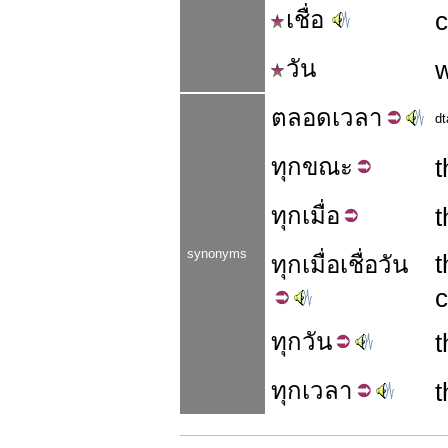
เชื่อ
วัน
ตลอด
เวลา
dt
ทุก
ขณะ
t
ทุก
เมื่อ
t
synonyms
t
ทุกเมื่อ
เชื่อ
วัน
ทุก
วัน
t
ทุก
เวลา
t