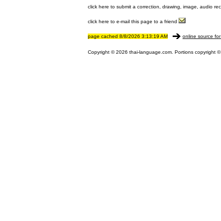
click here to submit a correction, drawing, image, audio re
click here to e-mail this page to a friend
page cached 8/8/2026 3:13:19 AM
online source for
Copyright © 2026 thai-language.com. Portions copyright © 