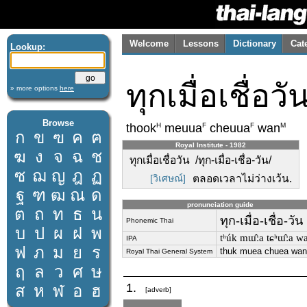
Welcome
Lessons
Dictionary
Cat
Lookup:
ทุกเมื่อเชื่อวั
» more options
here
Browse
H
F
F
M
thook
meuua
cheuua
wan
ก
ข
ฃ
ค
ฅ
Royal Institute - 1982
ฆ
ง
จ
ฉ
ช
ทุกเมื่อเชื่อวัน /ทุก-เมื่อ-เชื่อ-วัน/
ซ
ฌ
ญ
ฎ
ฏ
[วิเศษณ์]
ตลอดเวลาไม่ว่างเว้น.
ฐ
ฑ
ฒ
ณ
ด
pronunciation guide
ต
ถ
ท
ธ
น
ทุก-เมื่อ-เชื่อ-วัน
Phonemic Thai
บ
ป
ผ
ฝ
พ
tʰúk mɯ̂ːa tɕʰɯ̂ːa w
IPA
ฟ
ภ
ม
ย
ร
thuk muea chuea wan
Royal Thai General System
ฤ
ล
ว
ศ
ษ
1.
ส
ห
ฬ
อ
ฮ
[adverb]