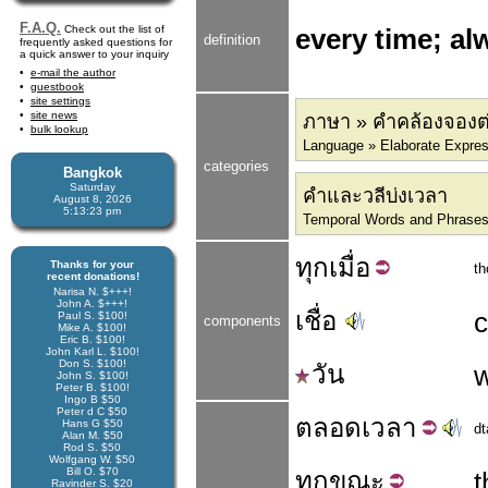
F.A.Q.
Check out the list of
every time; al
definition
frequently asked questions for
a quick answer to your inquiry
e-mail the author
guestbook
site settings
site news
ภาษา » คำคล้องจองต
bulk lookup
Language » Elaborate Expre
categories
Bangkok
Saturday
คำและวลีบ่งเวลา
August 8, 2026
5:13:24 pm
Temporal Words and Phrase
ทุก
เมื่อ
Thanks for your
th
recent donations!
Narisa N. $+++!
John A. $+++!
เชื่อ
Paul S. $100!
components
Mike A. $100!
Eric B. $100!
John Karl L. $100!
Don S. $100!
วัน
John S. $100!
Peter B. $100!
Ingo B $50
Peter d C $50
ตลอด
เวลา
Hans G $50
dt
Alan M. $50
Rod S. $50
Wolfgang W. $50
Bill O. $70
ทุก
ขณะ
t
Ravinder S. $20