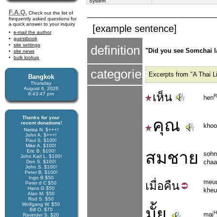
System
F.A.Q.
Check out the list of
frequently asked questions for
a quick answer to your inquiry
[example sentence]
e-mail the author
guestbook
site settings
definition
"Did you see Somchai las
site news
bulk lookup
categories
Excerpts from "A Thai L
Bangkok
Thursday
August 6, 2026
เห็น
8:43:48 pm
R
hen
Thanks for your
คุณ
recent donations!
khoo
Narisa N. $+++!
John A. $+++!
Paul S. $100!
Mike A. $100!
Eric B. $100!
สมชาย
soh
John Karl L. $100!
chaa
Don S. $100!
John S. $100!
Peter B. $100!
Ingo B $50
meu
เมื่อ
คืน
Peter d C $50
Hans G $50
kheu
Alan M. $50
Rod S. $50
Wolfgang W. $50
มั้ย
Bill O. $70
H
mai
Ravinder S. $20