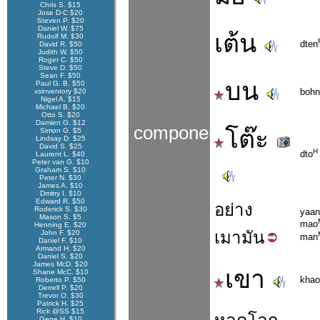
Chris S. $15
Jose D-C $20
Steven P. $20
Daniel W. $75
เต้น
Rudolf M. $30
dten
David R. $50
Judith W. $50
Roger C. $50
Steve D. $50
Sean F. $50
บน
Paul G. B. $50
bohn
xsinventory $20
Nigel A. $15
Michael B. $20
Otto S. $20
Damien G. $12
components
โต๊ะ
Simon G. $5
Lindsay D. $25
David S. $25
H
dto
Laurent L. $40
Peter van G. $10
Graham S. $10
Peter N. $30
James A. $10
Dmitry I. $10
Edward R. $50
อย่าง
Roderick S. $30
yaan
Mason S. $5
mao
Henning E. $20
เมา
มัน
John F. $20
man
Daniel F. $10
Armand H. $20
Daniel S. $20
James McD. $20
เขา
Shane McC. $10
khao
Roberto P. $50
Derrell P. $20
Trevor O. $30
Patrick H. $25
Rick @SS $15
Gene H. $10