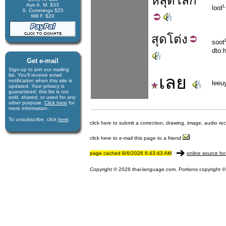
หลุด
โลก
Aye A. M. $33
L
loot
S. Cummings $25
Will F. $20
สุด
โต่ง
soot
dto:
Get e-mail
Sign-up to join our mail­ing
list. You'll receive e­mail
เลย
notification when this site is
leeu
updated. Your privacy is
guaran­teed; this list is not
sold, shared, or used for any
other purpose.
Click here
for
more infor­mation.
To unsubscribe, click
here
.
click here to submit a correction, drawing, image, audio re
click here to e-mail this page to a friend
page cached 8/6/2026 6:43:43 AM
online source for
Copyright © 2026 thai-language.com. Portions copyright © 