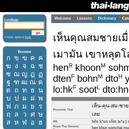
Welcome
Lessons
Dictionary
Cat
Lookup:
เห็นคุณสมชายเมื่
» more options
here
เมามัน เขาหลุดโ
Browse
ก
ข
ฃ
ค
ฅ
ฆ
ง
จ
ฉ
ช
hen
khoon
soh
R
M
ซ
ฌ
ญ
ฎ
ฏ
dten
bohn
dto
y
F
M
H
ฐ
ฑ
ฒ
ณ
ด
lo:hk
soot
dto:hn
F
L
ต
ถ
ท
ธ
น
บ
ป
ผ
ฝ
พ
ฟ
ภ
ม
ย
ร
เห็น-คุน-สม-ชาย-เ
Phonemic Thai
ฤ
ล
ว
ศ
ษ
เลย
ส
ห
ฬ
อ
ฮ
hěn kʰun sǒm tɕʰaːj m
IPA
Royal Thai General
hen khun somchai mue