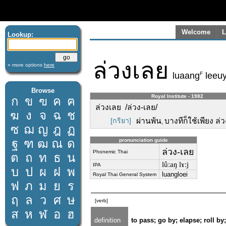
Welcome
L
Lookup:
ล่วงเลย
» more options
here
F
luaang
leeu
Browse
Royal Institute - 1982
ก
ข
ฃ
ค
ฅ
ล่วงเลย /ล่วง-เลย/
ฆ
ง
จ
ฉ
ช
[กริยา]
ผ่านพ้น
บางทีก็ใช้เพียง ล่
,
ซ
ฌ
ญ
ฎ
ฏ
ฐ
ฑ
ฒ
ณ
ด
pronunciation guide
ล่วง-เลย
Phonemic Thai
ต
ถ
ท
ธ
น
lûːaŋ lɤːj
IPA
บ
ป
ผ
ฝ
พ
luangloei
Royal Thai General System
ฟ
ภ
ม
ย
ร
ฤ
ล
ว
ศ
ษ
[verb]
ส
ห
ฬ
อ
ฮ
definition
to pass; go by; elapse; roll by