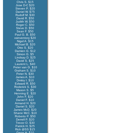
Chris S. $15
Jose D-C $20
Steven P. $20
Daniel W. $75
Rudolf M. $30
David R. $50
Judith W. $50
Roger C. $50
Steve D. $50
Sean F. $50
Paul G. B. $50
xsinventory $20
Nigel A. $15
Michael B. $20
Otto S. $20
Damien G. $12
Simon G. $5
Lindsay D. $25
David S. $25
Laurent L. $40
Peter van G. $10
Graham S. $10
Peter N. $30
James A. $10
Dmitry I. $10
Edward R. $50
Roderick S. $30
Mason S. $5
Henning E. $20
John F. $20
Daniel F. $10
Armand H. $20
Daniel S. $20
James McD. $20
Shane McC. $10
Roberto P. $50
Derrell P. $20
Trevor O. $30
Patrick H. $25
Rick @SS $15
Gene H. $10