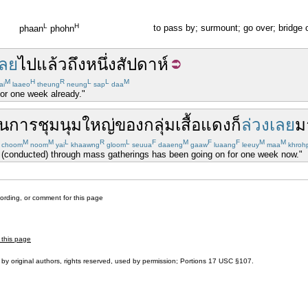
L
H
to pass by; surmount; go over; bridge 
phaan
phohn
เลย
ไป
แล้ว
ถึง
หนึ่ง
สัปดาห์
M
H
R
L
L
M
ai
laaeo
theung
neung
sap
daa
or one week already."
าน
การชุมนุม
ใหญ่
ของ
กลุ่ม
เสื้อแดง
ก็
ล่วงเลย
ม
M
M
L
R
L
F
M
F
F
M
M
choom
noom
yai
khaawng
gloom
seuua
daaeng
gaaw
luaang
leeuy
maa
khroh
tion (conducted) through mass gatherings has been going on for one week now."
cording, or comment for this page
 this page
by original authors, rights reserved, used by permission; Portions
17 USC §107
.