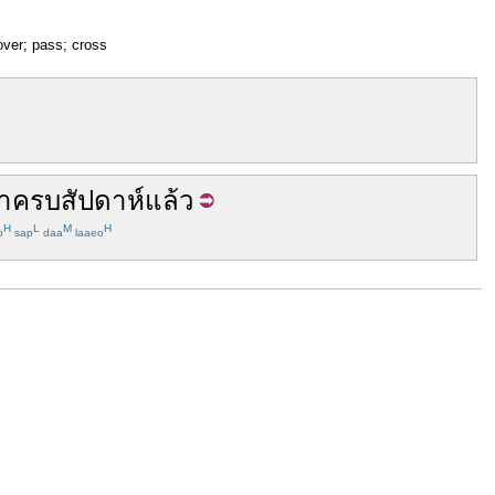
over; pass; cross
า
ครบ
สัปดาห์
แล้ว
H
L
M
H
p
sap
daa
laaeo