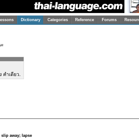
essons
Dictionary
Categories
Reference
Forums
Resour
M
y
วง คำเดียว.
; slip away; lapse