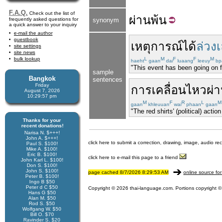
F.A.Q.
Check out the list of
ผ่าน
พ้น
frequently asked questions for
synonym
a quick answer to your inquiry
e-mail the author
guestbook
เหตุการณ์
ได้
ล่วง
site settings
site news
bulk lookup
L
M
F
F
M
haeht
gaan
dai
luaang
leeuy
bp
"This event has been going on f
sample
Bangkok
sentences
Friday
การเคลื่อนไหว
ผ่
August 7, 2026
10:29:57 pm
M
F
R
L
M
gaan
khleuuan
wai
phaan
gaan
"The red shirts' (political) ac
Thanks for your
recent donations!
Narisa N. $+++!
John A. $+++!
click here to submit a correction, drawing, image, audio re
Paul S. $100!
Mike A. $100!
Eric B. $100!
click here to e-mail this page to a friend
John Karl L. $100!
Don S. $100!
John S. $100!
page cached 8/7/2026 8:29:53 AM
online source for
Peter B. $100!
Ingo B $50
Peter d C $50
Copyright © 2026 thai-language.com. Portions copyright © 
Hans G $50
Alan M. $50
Rod S. $50
Wolfgang W. $50
Bill O. $70
Ravinder S. $20