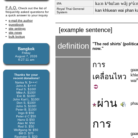
kaːn kʰlɯ̂ːan wǎj pʰàːn
IPA
F.A.Q.
Check out the list of
Royal Thai General
kan khluean wai phan k
frequently asked questions for
System
a quick answer to your inquiry
e-mail the author
guestbook
[example sentence]
site settings
site news
bulk lookup
definition
"The red shirts' (polit
now."
Bangkok
Friday
August 7, 2026
6:27:11 am
การ
gaa
เคลื่อน
ไหว
khl
Thanks for your
recent donations!
wai
Narisa N. $+++!
John A. $+++!
Paul S. $100!
Mike A. $100!
Eric B. $100!
ผ่าน
John Karl L. $100!
Don S. $100!
pha
John S. $100!
Peter B. $100!
Ingo B $50
Peter d C $50
การ
Hans G $50
Alan M. $50
Rod S. $50
Wolfgang W. $50
gaa
Bill O. $70
Ravinder S. $20