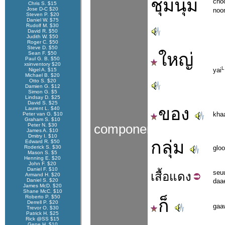
ชุมนุม
cho
Chris S. $15
Jose D-C $20
noo
Steven P. $20
Daniel W. $75
Rudolf M. $30
David R. $50
Judith W. $50
Roger C. $50
Steve D. $50
ใหญ่
Sean F. $50
Paul G. B. $50
xsinventory $20
L
yai
Nigel A. $15
Michael B. $20
Otto S. $20
Damien G. $12
Simon G. $5
Lindsay D. $25
David S. $25
ของ
Laurent L. $40
kha
Peter van G. $10
Graham S. $10
Peter N. $30
components
James A. $10
Dmitry I. $10
กลุ่ม
Edward R. $50
Roderick S. $30
glo
Mason S. $5
Henning E. $20
John F. $20
Daniel F. $10
seu
เสื้อ
แดง
Armand H. $20
Daniel S. $20
daa
James McD. $20
Shane McC. $10
Roberto P. $50
ก็
Derrell P. $20
gaa
Trevor O. $30
Patrick H. $25
Rick @SS $15
Gene H. $10