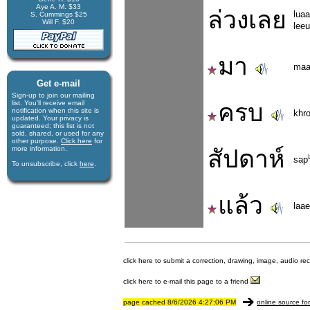
Aye A. M. $33
ล่วงเลย
lua
S. Cummings $25
Will F. $20
lee
มา
ma
Get e-mail
Sign-up to join our mail­ing
list. You'll receive e­mail
ครบ
notification when this site is
khr
updated. Your privacy is
guaran­teed; this list is not
sold, shared, or used for any
other purpose.
Click here
for
more infor­mation.
สัปดาห์
sap
To unsubscribe, click
here
.
แล้ว
laa
click here to submit a correction, drawing, image, audio re
click here to e-mail this page to a friend
page cached 8/6/2026 4:27:06 PM
online source fo