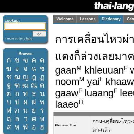
Welcome
Lessons
Dictionary
Cat
Lookup:
การเคลื่อนไหวผ่า
» more options
here
แดงก็ล่วงเลยมาค
Browse
ก
ข
ฃ
ค
ฅ
ฆ
ง
จ
ฉ
ช
gaan
khleuuan
w
M
F
ซ
ฌ
ญ
ฎ
ฏ
noom
yai
khaaw
M
L
ฐ
ฑ
ฒ
ณ
ด
gaaw
luaang
lee
F
F
ต
ถ
ท
ธ
น
บ
ป
ผ
ฝ
พ
laaeo
H
ฟ
ภ
ม
ย
ร
ฤ
ล
ว
ศ
ษ
กาน-เคฺลื่อน-ไหฺว-
ส
ห
ฬ
อ
ฮ
Phonemic Thai
ดา-แล้ว