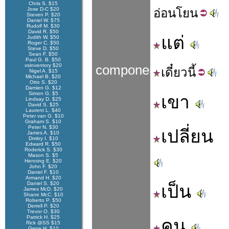
Chris S. $15
Jose D-C $20
อ่อน
โยน
Steven P. $20
Daniel W. $75
Rudolf M. $30
David R. $50
แต่
Judith W. $50
Roger C. $50
Steve D. $50
Sean F. $50
Paul G. B. $50
xsinventory $20
components
เดี๋ยว
นี้
Nigel A. $15
Michael B. $20
Otto S. $20
Damien G. $12
Simon G. $5
เขา
Lindsay D. $25
David S. $25
Laurent L. $40
Peter van G. $10
Graham S. $10
Peter N. $30
เปลี่ยน
James A. $10
Dmitry I. $10
Edward R. $50
Roderick S. $30
Mason S. $5
Henning E. $20
John F. $20
Daniel F. $10
Armand H. $20
Daniel S. $20
เป็น
James McD. $20
Shane McC. $10
Roberto P. $50
Derrell P. $20
Trevor O. $30
Patrick H. $25
คน
Rick @SS $15
Gene H. $10