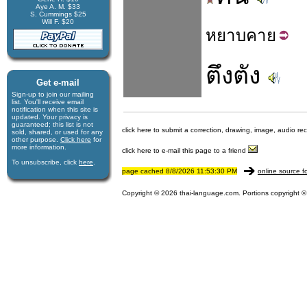
Aye A. M. $33
S. Cummings $25
Will F. $20
หยาบ
คาย
ตึงตัง
Get e-mail
Sign-up to join our mail­ing
list. You'll receive e­mail
notification when this site is
updated. Your privacy is
guaran­teed; this list is not
click here to submit a correction, drawing, image, audio re
sold, shared, or used for any
other purpose.
Click here
for
more infor­mation.
click here to e-mail this page to a friend
To unsubscribe, click
here
.
page cached 8/8/2026 11:53:30 PM
online source f
Copyright © 2026 thai-language.com. Portions copyright © 