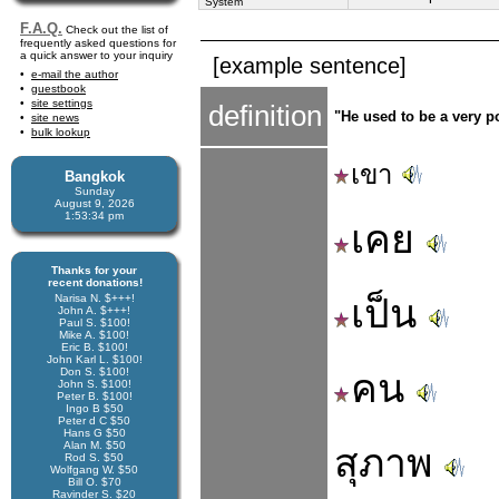
System
F.A.Q.
Check out the list of
frequently asked questions for
a quick answer to your inquiry
[example sentence]
e-mail the author
guestbook
site settings
definition
"He used to be a very p
site news
bulk lookup
เขา
Bangkok
Sunday
August 9, 2026
1:53:34 pm
เคย
Thanks for your
recent donations!
Narisa N. $+++!
เป็น
John A. $+++!
Paul S. $100!
Mike A. $100!
Eric B. $100!
John Karl L. $100!
Don S. $100!
คน
John S. $100!
Peter B. $100!
Ingo B $50
Peter d C $50
Hans G $50
Alan M. $50
สุภาพ
Rod S. $50
Wolfgang W. $50
Bill O. $70
Ravinder S. $20