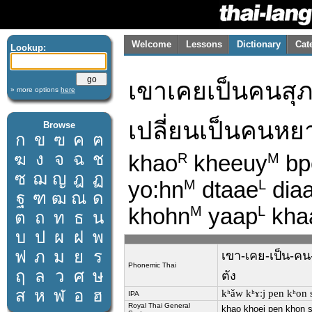
Welcome
Lessons
Dictionary
Cat
Lookup:
เขาเคยเป็นคนสุภา
» more options
here
เปลี่ยนเป็นคนหย
Browse
ก
ข
ฃ
ค
ฅ
ฆ
ง
จ
ฉ
ช
khao
kheeuy
bp
R
M
ซ
ฌ
ญ
ฎ
ฏ
yo:hn
dtaae
dia
M
L
ฐ
ฑ
ฒ
ณ
ด
khohn
yaap
kha
M
L
ต
ถ
ท
ธ
น
บ
ป
ผ
ฝ
พ
ฟ
ภ
ม
ย
ร
เขา-เคย-เป็น-คน-
Phonemic Thai
ฤ
ล
ว
ศ
ษ
ตัง
ส
ห
ฬ
อ
ฮ
kʰǎw kʰɤːj pen kʰon su
IPA
Royal Thai General
khao khoei pen khon s