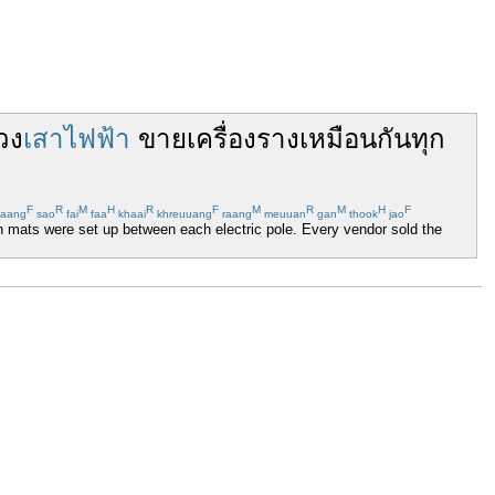
วง
เสาไฟฟ้า
ขาย
เครื่องราง
เหมือนกัน
ทุก
F
R
M
H
R
F
M
R
M
H
F
aang
sao
fai
faa
khaai
khreuuang
raang
meuuan
gan
thook
jao
en mats were set up between each electric pole. Every vendor sold the