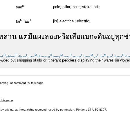
R
pole; pillar; post; stake; stilt
sao
M
H
[is] electrical; electric
fai
faa
พล่าน
แต่
มี
แผงลอย
หรือ
เสื่อ
แบกะดิน
อยู่
ทุก
ช่
H
F
L
M
R
M
R
L
M
L
M
L
H
ook
phlaan
dtaae
mee
phaaeng
laawy
reuu
seuua
baae
ga
din
yuu
thook
chu
owded but shopping stalls or itinerant peddlers displaying their wares on wov
cording, or comment for this page
 this page
by original authors, rights reserved, used by permission; Portions
17 USC §107
.