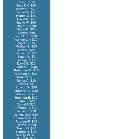
Chris S. $15
Jose D-C $20
Steven P. $20
Daniel W. $75
Rudolf M. $30
David R. $50
Judith W. $50
Roger C. $50
Steve D. $50
Sean F. $50
Paul G. B. $50
xsinventory $20
Nigel A. $15
Michael B. $20
Otto S. $20
Damien G. $12
Simon G. $5
Lindsay D. $25
David S. $25
Laurent L. $40
Peter van G. $10
Graham S. $10
Peter N. $30
James A. $10
Dmitry I. $10
Edward R. $50
Roderick S. $30
Mason S. $5
Henning E. $20
John F. $20
Daniel F. $10
Armand H. $20
Daniel S. $20
James McD. $20
Shane McC. $10
Roberto P. $50
Derrell P. $20
Trevor O. $30
Patrick H. $25
Rick @SS $15
Gene H. $10