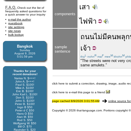
เสา
F.A.Q.
Check out the list of
frequently asked questions for
components
a quick answer to your inquiry
ไฟ
ฟ้า
e-mail the author
guestbook
site settings
site news
ถนน
ไม่มี
คน
พลุก
bulk lookup
Bangkok
เจ้า
sample
Sunday
sentence
August 9, 2026
L
R
F
M
M
5:01:59 pm
tha
nohn
mai
mee
khohn
phl
"The streets were not very cr
same amulets."
Thanks for your
recent donations!
Narisa N. $+++!
John A. $+++!
click here to submit a correction, drawing, image, audio re
Paul S. $100!
Mike A. $100!
Eric B. $100!
click here to e-mail this page to a friend
John Karl L. $100!
Don S. $100!
John S. $100!
page cached 8/9/2026 3:01:55 AM
online source for
Peter B. $100!
Ingo B $50
Peter d C $50
Copyright © 2026 thai-language.com. Portions copyright © 
Hans G $50
Alan M. $50
Rod S. $50
Wolfgang W. $50
Bill O. $70
Ravinder S. $20