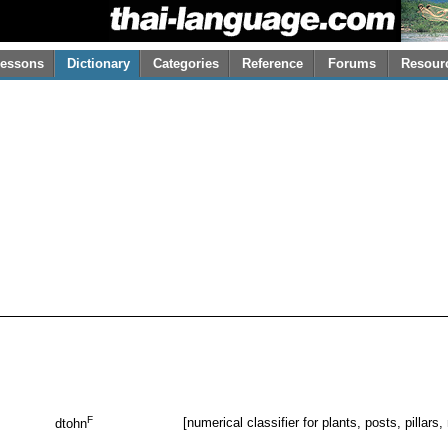
essons
Dictionary
Categories
Reference
Forums
Resour
F
[numerical classifier for plants, posts, pillars
dtohn