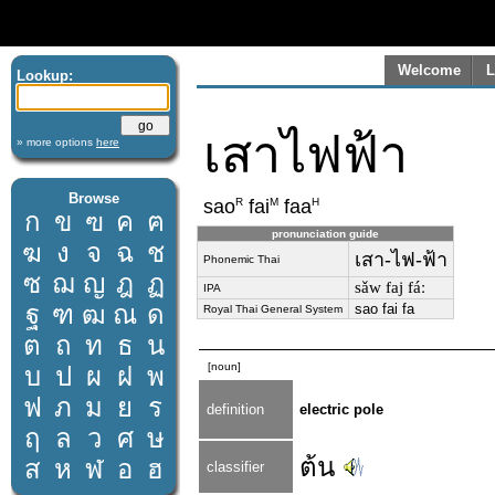
Welcome
L
Lookup:
เสาไฟฟ้า
» more options
here
Browse
R
M
H
sao
fai
faa
ก
ข
ฃ
ค
ฅ
pronunciation guide
ฆ
ง
จ
ฉ
ช
เสา-ไฟ-ฟ้า
Phonemic Thai
ซ
ฌ
ญ
ฎ
ฏ
sǎw faj fáː
IPA
ฐ
ฑ
ฒ
ณ
ด
sao fai fa
Royal Thai General System
ต
ถ
ท
ธ
น
[noun]
บ
ป
ผ
ฝ
พ
ฟ
ภ
ม
ย
ร
definition
electric pole
ฤ
ล
ว
ศ
ษ
ต้น
ส
ห
ฬ
อ
ฮ
classifier