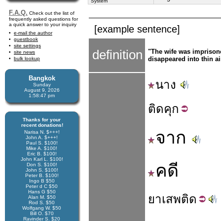
System
F.A.Q.
Check out the list of
frequently asked questions for
a quick answer to your inquiry
[example sentence]
e-mail the author
guestbook
site settings
definition
"The wife was imprison
site news
disappeared into thin ai
bulk lookup
Bangkok
นาง
Sunday
August 9, 2026
1:58:47 pm
ติด
คุก
Thanks for your
recent donations!
จาก
Narisa N. $+++!
John A. $+++!
Paul S. $100!
Mike A. $100!
Eric B. $100!
John Karl L. $100!
คดี
Don S. $100!
John S. $100!
Peter B. $100!
Ingo B $50
Peter d C $50
Hans G $50
ยา
เสพติด
Alan M. $50
Rod S. $50
Wolfgang W. $50
Bill O. $70
Ravinder S. $20