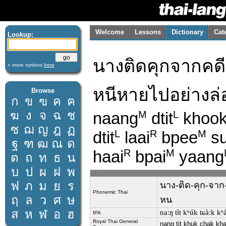
Welcome
Lessons
Dictionary
Cat
Lookup:
นางติดคุกจากคด
» more options
here
หนีหายไปอย่างล
Browse
ก
ข
ฃ
ค
ฅ
ฆ
ง
จ
ฉ
ช
naang
dtit
khoo
M
L
ซ
ฌ
ญ
ฎ
ฏ
dtit
laai
bpee
s
L
R
M
ฐ
ฑ
ฒ
ณ
ด
haai
bpai
yaang
R
M
ต
ถ
ท
ธ
น
บ
ป
ผ
ฝ
พ
ฟ
ภ
ม
ย
ร
นาง-ติด-คุก-จาก-
Phonemic Thai
ฤ
ล
ว
ศ
ษ
หน
ส
ห
ฬ
อ
ฮ
naːŋ tìt kʰúk tɕàːk kʰá
IPA
Royal Thai General
nang tit khuk chak khad