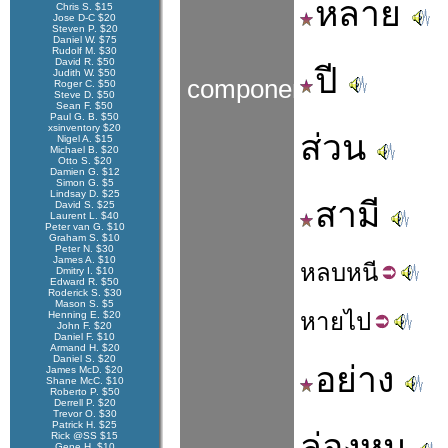
หลาย
Chris S. $15
Jose D-C $20
Steven P. $20
Daniel W. $75
Rudolf M. $30
David R. $50
ปี
Judith W. $50
components
Roger C. $50
Steve D. $50
Sean F. $50
Paul G. B. $50
xsinventory $20
ส่วน
Nigel A. $15
Michael B. $20
Otto S. $20
Damien G. $12
Simon G. $5
Lindsay D. $25
สามี
David S. $25
Laurent L. $40
Peter van G. $10
Graham S. $10
Peter N. $30
James A. $10
หลบ
หนี
Dmitry I. $10
Edward R. $50
Roderick S. $30
Mason S. $5
หาย
ไป
Henning E. $20
John F. $20
Daniel F. $10
Armand H. $20
Daniel S. $20
อย่าง
James McD. $20
Shane McC. $10
Roberto P. $50
Derrell P. $20
Trevor O. $30
Patrick H. $25
ล่องหน
Rick @SS $15
Gene H. $10