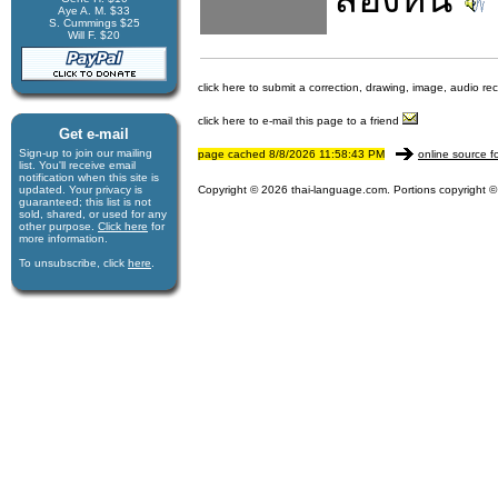
Aye A. M. $33
S. Cummings $25
Will F. $20
click here to submit a correction, drawing, image, audio re
click here to e-mail this page to a friend
Get e-mail
Sign-up to join our mail­ing
page cached 8/8/2026 11:58:43 PM
online source f
list. You'll receive e­mail
notification when this site is
updated. Your privacy is
Copyright © 2026 thai-language.com. Portions copyright © 
guaran­teed; this list is not
sold, shared, or used for any
other purpose.
Click here
for
more infor­mation.
To unsubscribe, click
here
.