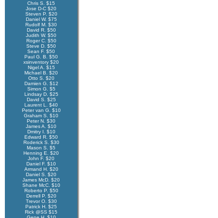
Chris S. $15
Jose D-C $20
Steven P. $20
Daniel W. $75
Rudolf M. $30
David R. $50
Judith W. $50
Roger C. $50
Steve D. $50
Sean F. $50
Paul G. B. $50
xsinventory $20
Nigel A. $15
Michael B. $20
Otto S. $20
Damien G. $12
Simon G. $5
Lindsay D. $25
David S. $25
Laurent L. $40
Peter van G. $10
Graham S. $10
Peter N. $30
James A. $10
Dmitry I. $10
Edward R. $50
Roderick S. $30
Mason S. $5
Henning E. $20
John F. $20
Daniel F. $10
Armand H. $20
Daniel S. $20
James McD. $20
Shane McC. $10
Roberto P. $50
Derrell P. $20
Trevor O. $30
Patrick H. $25
Rick @SS $15
Gene H. $10