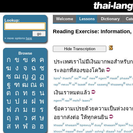
Welcome
Lessons
Dictionary
Cat
Lookup:
Reading Exercise: Information
» more options
here
Browse
ก
ข
ฃ
ค
ฅ
ประเทศ
เรา
ไม่มีเงิน
มากพอ
สำหรับ
ก
ฆ
ง
จ
ฉ
ช
ระลอกที่สอง
ของ
โควิด
ซ
ฌ
ญ
ฎ
ฏ
L
F
M
F
M
M
F
M
bpra
thaeht
rao
mai
mee
ngern
maak
phaaw
ฐ
ฑ
ฒ
ณ
ด
H
M
H
F
F
R
R
rap
meuu
ra
laawk
thee
saawng
khaawng
kho:
ต
ถ
ท
ธ
น
เงิน
เรา
หมดแล้ว
บ
ป
ผ
ฝ
พ
M
M
L
H
ngern
rao
moht
laaeo
ฟ
ภ
ม
ย
ร
ข้อความ
เปรย
ด้วย
ความเป็นห่วง
จา
ฤ
ล
ว
ศ
ษ
อยาก
ส่งต่อ
ให้
ทุกคน
ยิน
ส
ห
ฬ
อ
ฮ
F
M
M
F
M
M
khaaw
khwaam
bpreeuy
duay
khwaam
bpen
hu
M
R
F
L
L
L
F
khoon
maaw
thee
yaak
sohng
dtaaw
hai
thook