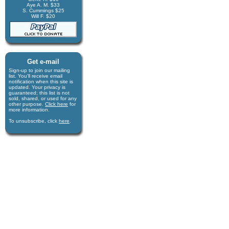
Aye A. M. $33
S. Cummings $25
Will F. $20
Get e-mail
Sign-up to join our mail­ing
list. You'll receive e­mail
notification when this site is
updated. Your privacy is
guaran­teed; this list is not
sold, shared, or used for any
other purpose.
Click here
for
more infor­mation.
To unsubscribe, click
here
.