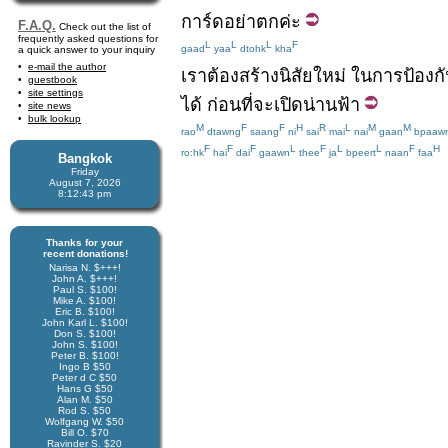
การ์ด
อย่า
ตก
ค่ะ
F.A.Q.
Check out the list of
frequently asked questions for
L
L
L
F
gaad
yaa
dtohk
kha
a quick answer to your inquiry
e-mail the author
เรา
ต้อง
สร้าง
นิสัย
ใหม่
ใน
การป้องก
guestbook
site settings
ได้
ก่อน
ที่จะ
เปิด
น่านฟ้า
site news
bulk lookup
M
F
F
H
R
L
M
M
rao
dtawng
saang
ni
sai
mai
nai
gaan
bpaaw
F
F
F
L
F
L
L
F
H
ro:hk
hai
dai
gaawn
thee
ja
bpeert
naan
faa
Bangkok
Friday
August 7, 2026
8:12:43 pm
Thanks for your
recent donations!
Narisa N. $+++!
John A. $+++!
Paul S. $100!
Mike A. $100!
Eric B. $100!
John Karl L. $100!
Don S. $100!
John S. $100!
Peter B. $100!
Ingo B $50
Peter d C $50
Hans G $50
Alan M. $50
Rod S. $50
Wolfgang W. $50
Bill O. $70
Ravinder S. $20