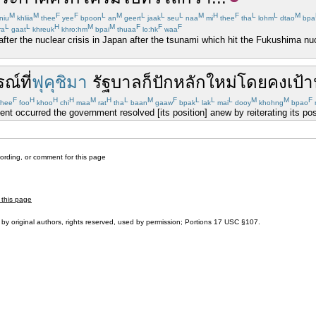
M
M
F
F
L
M
L
L
L
M
H
F
L
L
M
niu
khliia
thee
yee
bpoon
an
geert
jaak
seu
naa
mi
thee
tha
lohm
dtao
bpa
L
L
H
M
M
F
F
F
ra
gaat
khreuk
khro:hm
bpai
thuaa
lo:hk
waa
 after the nuclear crisis in Japan after the tsunami which hit the Fukushima nuc
รณ์
ที่
ฟุคุชิมา
รัฐบาล
ก็
ปักหลัก
ใหม่
โดย
คง
เป้
F
H
H
H
M
H
L
M
F
L
L
L
M
M
F
hee
foo
khoo
chi
maa
rat
tha
baan
gaaw
bpak
lak
mai
dooy
khohng
bpao
nt occurred the government resolved [its position] anew by reiterating its pos
cording, or comment for this page
 this page
by original authors, rights reserved, used by permission; Portions
17 USC §107
.