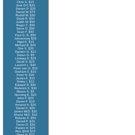
Chris S. $15
Jose D-C $20
Steven P. $20
Daniel W. $75
Rudolf M. $30
David R. $50
Judith W. $50
Roger C. $50
Steve D. $50
Sean F. $50
Paul G. B. $50
xsinventory $20
Nigel A. $15
Michael B. $20
Otto S. $20
Damien G. $12
Simon G. $5
Lindsay D. $25
David S. $25
Laurent L. $40
Peter van G. $10
Graham S. $10
Peter N. $30
James A. $10
Dmitry I. $10
Edward R. $50
Roderick S. $30
Mason S. $5
Henning E. $20
John F. $20
Daniel F. $10
Armand H. $20
Daniel S. $20
James McD. $20
Shane McC. $10
Roberto P. $50
Derrell P. $20
Trevor O. $30
Patrick H. $25
Rick @SS $15
Gene H. $10