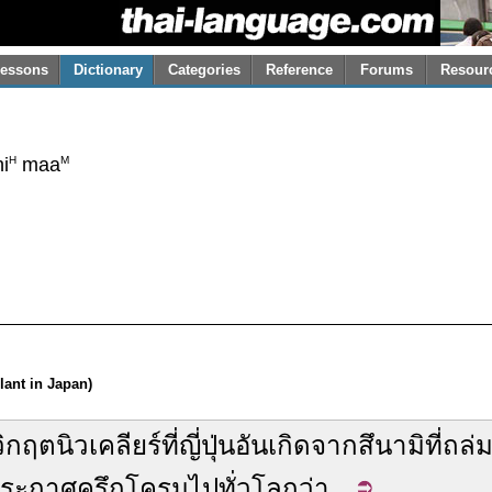
essons
Dictionary
Categories
Reference
Forums
Resour
H
M
i
maa
lant in Japan)
วิกฤต
นิวเคลียร์
ที่
ญี่ปุ่น
อัน
เกิดจาก
สึนามิ
ที่
ถล่
ระกาศ
ครึกโครม
ไป
ทั่วโลก
ว่า
...