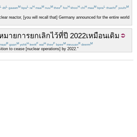
L
L
M
L
H
M
M
F
H
H
H
M
L
F
M
dti
gaawn
bpa
ra
maa
nuu
thee
foo
khoo
chi
maa
bpra
thaeht
yuuhr
lear reactor, [you will recall that] Germany announced for the entire world
าหมาย
การยกเลิก
ไว้
ที่
ปี
2022
เหมือนเดิม
R
M
H
F
H
F
M
R
M
maai
gaan
yohk
leerk
wai
thee
bpee
meuuan
deerm
ition to cease [nuclear operations] by 2022."