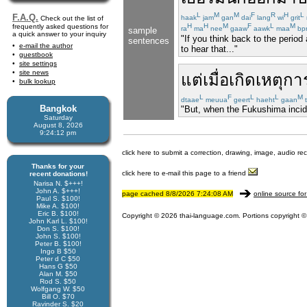
L
M
M
F
R
H
L
F.A.Q.
haak
jam
gan
dai
lang
wi
grit
Check out the list of
H
H
M
F
L
M
frequently asked questions for
ra
ma
nee
gaaw
aawk
maa
bp
sample
a quick answer to your inquiry
"If you think back to the period
sentences
e-mail the author
to hear that..."
guestbook
site settings
site news
แต่
เมื่อ
เกิด
เหตุกา
bulk lookup
L
F
L
L
M
dtaae
meuua
geert
haeht
gaan
t
Bangkok
"But, when the Fukushima incide
Saturday
August 8, 2026
9:24:12 pm
click here to submit a correction, drawing, image, audio re
Thanks for your
click here to e-mail this page to a friend
recent donations!
Narisa N. $+++!
John A. $+++!
page cached 8/8/2026 7:24:08 AM
online source for
Paul S. $100!
Mike A. $100!
Eric B. $100!
Copyright © 2026 thai-language.com. Portions copyright © 
John Karl L. $100!
Don S. $100!
John S. $100!
Peter B. $100!
Ingo B $50
Peter d C $50
Hans G $50
Alan M. $50
Rod S. $50
Wolfgang W. $50
Bill O. $70
Ravinder S. $20