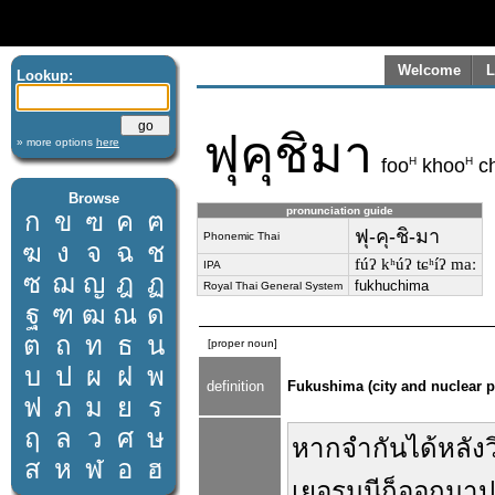
Welcome
L
Lookup:
ฟุคุชิมา
» more options
here
H
H
foo
khoo
ch
Browse
pronunciation guide
ก
ข
ฃ
ค
ฅ
ฟุ-คุ-ชิ-มา
Phonemic Thai
ฆ
ง
จ
ฉ
ช
fúʔ kʰúʔ tɕʰíʔ maː
IPA
ซ
ฌ
ญ
ฎ
ฏ
fukhuchima
Royal Thai General System
ฐ
ฑ
ฒ
ณ
ด
ต
ถ
ท
ธ
น
[proper noun]
บ
ป
ผ
ฝ
พ
definition
Fukushima (city and nuclear p
ฟ
ภ
ม
ย
ร
ฤ
ล
ว
ศ
ษ
หาก
จำ
กัน
ได้
หลัง
ส
ห
ฬ
อ
ฮ
เยอรมนี
ก็
ออกมา
ป