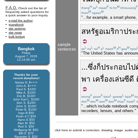
H
L
F
M
F
F.A.Q.
thang
sa
maad
fo:hn
khreuuang
Check out the list of
M
M
frequently asked questions for
tham
ngaan
a quick answer to your inquiry
"...for example, a smart phone,
e-mail the author
guestbook
site settings
สหรัฐอเมริกา
ประ
site news
bulk lookup
sample
L
L
H
L
M
H
M
Bangkok
sentences
sa
ha
rat
a
maeh
ri
gaa
bpra
"The United States has announced
Friday
August 7, 2026
12:14:06 am
...
ซึ่ง
ก็
ประกอบ
ไป
Thanks for your
พา
เครื่องเล่นซีดี
recent donations!
Narisa N. $+++!
John A. $+++!
Paul S. $100!
Mike A. $100!
F
F
L
L
M
Eric B. $100!
seung
gaaw
bpra
gaawp
bpai
du
John Karl L. $100!
M
M
M
M
F
L
dee
dee
wee
dee
thaa
haak
w
Don S. $100!
"...which include notebook comp
John S. $100!
Peter B. $100!
recorders, lenses, and others."
Ingo B $50
Peter d C $50
Hans G $50
Alan M. $50
Rod S. $50
Wolfgang W. $50
click here to submit a correction, drawing, image, audio re
Bill O. $70
Ravinder S. $20