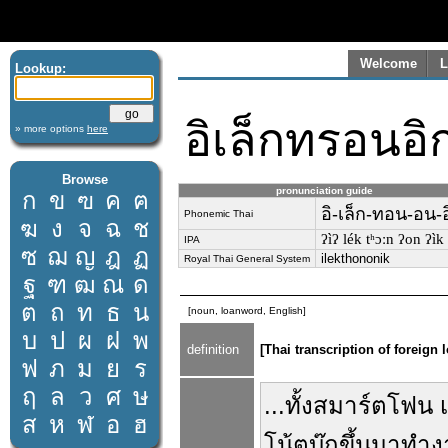
Welcome
L
Lookup:
อิเล็กทรอนอิก
» more options
here
Browse
pronunciation guide
ก
ข
ฃ
ค
ฅ
อิ-เล็ก-ทอน-อน-
Phonemic Thai
ฆ
ง
จ
ฉ
ช
ʔìʔ lék tʰɔːn ʔon ʔìk
IPA
ซ
ฌ
ญ
ฎ
ฏ
ilekthononik
Royal Thai General System
ฐ
ฑ
ฒ
ณ
ด
ต
ถ
ท
ธ
น
[noun, loanword, English]
บ
ป
ผ
ฝ
พ
definition
[Thai transcription of foreign 
ฟ
ภ
ม
ย
ร
ฤ
ล
ว
ศ
ษ
...
ทั้ง
สมาร์ตโฟน
ส
ห
ฬ
อ
ฮ
โน้ตบุ๊ก
ขึ้นมา
ทำง