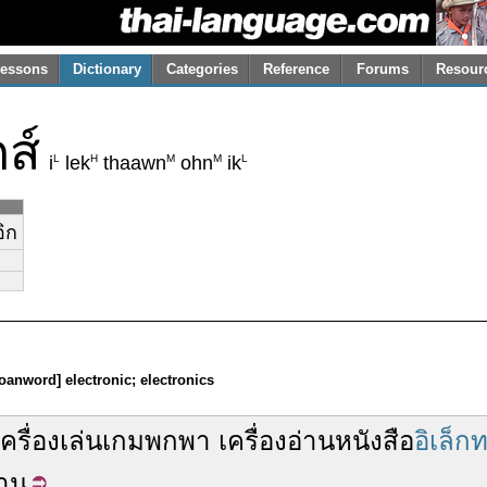
essons
Dictionary
Categories
Reference
Forums
Resour
ส์
L
H
M
M
L
i
lek
thaawn
ohn
ik
อิก
loanword] electronic; electronics
เครื่องเล่นเกม
พกพา
เครื่อง
อ่านหนังสือ
อิเล็ก
าน