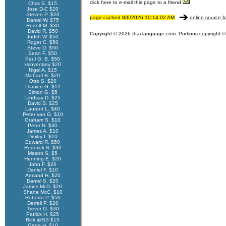
click here to e-mail this page to a friend
Chris S. $15
Jose D-C $20
Steven P. $20
page cached 8/6/2026 10:14:02 AM
online source f
Daniel W. $75
Rudolf M. $30
David R. $50
Copyright © 2026 thai-language.com. Portions copyright © 
Judith W. $50
Roger C. $50
Steve D. $50
Sean F. $50
Paul G. B. $50
xsinventory $20
Nigel A. $15
Michael B. $20
Otto S. $20
Damien G. $12
Simon G. $5
Lindsay D. $25
David S. $25
Laurent L. $40
Peter van G. $10
Graham S. $10
Peter N. $30
James A. $10
Dmitry I. $10
Edward R. $50
Roderick S. $30
Mason S. $5
Henning E. $20
John F. $20
Daniel F. $10
Armand H. $20
Daniel S. $20
James McD. $20
Shane McC. $10
Roberto P. $50
Derrell P. $20
Trevor O. $30
Patrick H. $25
Rick @SS $15
Gene H. $10