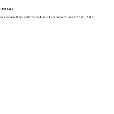
or this page
by original authors, rights reserved, used by permission; Portions
17 USC §107
.