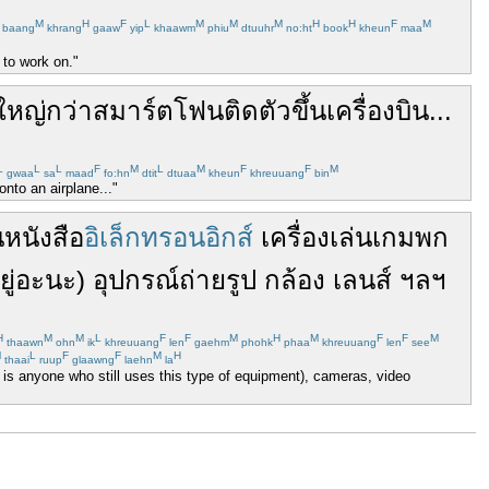
M
H
F
L
M
M
M
H
H
F
M
baang
khrang
gaaw
yip
khaawm
phiu
dtuuhr
no:ht
book
kheun
maa
 to work on."
ใหญ่
กว่า
สมาร์ตโฟน
ติดตัว
ขึ้น
เครื่องบิน
...
L
L
L
F
M
L
M
F
F
M
gwaa
sa
maad
fo:hn
dtit
dtuaa
kheun
khreuuang
bin
nto an airplane..."
นหนังสือ
อิเล็กทรอนอิกส์
เครื่องเล่นเกม
พก
ู่
อะ
นะ
)
อุปกรณ์
ถ่ายรูป
กล้อง
เลนส์
ฯลฯ
H
M
M
L
F
F
M
H
M
F
F
M
thaawn
ohn
ik
khreuuang
len
gaehm
phohk
phaa
khreuuang
len
see
M
L
F
F
M
H
thaai
ruup
glaawng
laehn
la
e is anyone who still uses this type of equipment), cameras, video