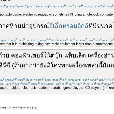
F
M
H
M
F
L
R
R
L
H
M
M
L
R
len
gaehm
phohk
phaa
khreuuang
aan
nang
seuu
i
lek
thaawn
ohn
ik
reuu
 portable game, electronic reader, or sometimes I’ll bring a notebook computer
กาศห้าม
นำ
อุปกรณ์
อิเล็กทรอนอิกส์
ที่มี
ขนาด
L
L
F
M
L
L
M
L
H
M
M
L
F
M
L
L
gaat
haam
nam
oo
bpa
gaawn
i
lek
thaawn
ohn
ik
thee
mee
kha
naat
yai
 that it is prohibiting taking electronic equipment larger than a smartphone o
ด้วย
คอมพิวเตอร์
โน้ตบุ๊ก
แท็บเล็ต
เครื่อง
อ่า
ดีวีดี
(
ถ้าหากว่า
ยังมี
ใคร
พก
เครื่อง
เหล่านี้
กัน
อย
F
M
M
M
H
H
H
H
F
L
R
R
L
ay
khaawm
phiu
dtuuhr
no:ht
book
thaep
let
khreuuang
aan
nang
seuu
i
lek
F
M
M
M
H
F
L
H
M
L
L
H
L
L
aa
yang
mee
khrai
phohk
khreuuang
lao
nee
gan
yuu
a
na
oo
bpa
gaawn
uters, tablets, electronic readers, portable game players, CD players (if ther
cording, or comment for this page