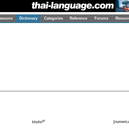
essons
Dictionary
Categories
Reference
Forums
Resour
M
[numerica
khohn