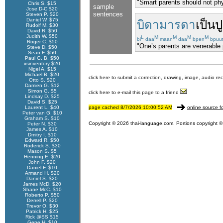
"Smart parents should not phy
Chris S. $15
sample
Jose D-C $20
sentences
Steven P. $20
Daniel W. $75
บิดามารดา
เป็น
ป
Rudolf M. $30
David R. $50
Judith W. $50
L
M
M
M
M
bi
daa
maan
daa
bpen
bpuu
Roger C. $50
"One’s parents are venerable p
Steve D. $50
Sean F. $50
Paul G. B. $50
xsinventory $20
Nigel A. $15
Michael B. $20
click here to submit a correction, drawing, image, audio re
Otto S. $20
Damien G. $12
Simon G. $5
click here to e-mail this page to a friend
Lindsay D. $25
David S. $25
Laurent L. $40
page cached 8/7/2026 10:00:52 AM
online source f
Peter van G. $10
Graham S. $10
Copyright © 2026 thai-language.com. Portions copyright © 
Peter N. $30
James A. $10
Dmitry I. $10
Edward R. $50
Roderick S. $30
Mason S. $5
Henning E. $20
John F. $20
Daniel F. $10
Armand H. $20
Daniel S. $20
James McD. $20
Shane McC. $10
Roberto P. $50
Derrell P. $20
Trevor O. $30
Patrick H. $25
Rick @SS $15
Gene H. $10