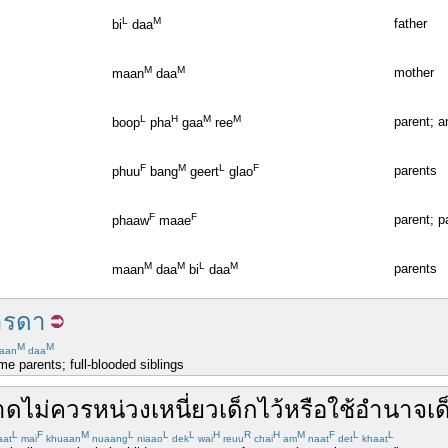
L
M
father
bi
daa
M
M
mother
maan
daa
L
H
M
M
parent; a
boop
pha
gaa
ree
F
M
L
F
parents
phuu
bang
geert
glao
F
F
parent; p
phaaw
maae
M
M
L
M
parents
maan
daa
bi
daa
ารดา
M
M
aan
daa
me parents; full-blooded siblings
าด
ไม่
ควร
หน่วงเหนี่ยว
เด็ก
ไว้
หรือ
ใช้
อำนาจ
เด
L
F
M
L
L
L
H
R
H
M
F
L
L
aat
mai
khuaan
nuaang
niaao
dek
wai
reuu
chai
am
naat
det
khaat