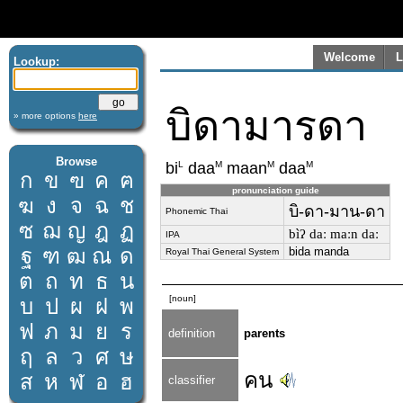
Welcome
L
Lookup:
บิดามารดา
» more options
here
Browse
L
M
M
M
bi
daa
maan
daa
ก
ข
ฃ
ค
ฅ
pronunciation guide
ฆ
ง
จ
ฉ
ช
บิ-ดา-มาน-ดา
Phonemic Thai
ซ
ฌ
ญ
ฎ
ฏ
bìʔ daː maːn daː
IPA
ฐ
ฑ
ฒ
ณ
ด
bida manda
Royal Thai General System
ต
ถ
ท
ธ
น
[noun]
บ
ป
ผ
ฝ
พ
ฟ
ภ
ม
ย
ร
definition
parents
ฤ
ล
ว
ศ
ษ
คน
ส
ห
ฬ
อ
ฮ
classifier