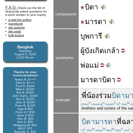
บิดา
F.A.Q.
Check out the list of
frequently asked questions for
components
a quick answer to your inquiry
มารดา
e-mail the author
guestbook
site settings
site news
บุพการี
bulk lookup
Bangkok
ผู้
บังเกิด
เกล้า
Saturday
August 8, 2026
synonyms
12:00:56 am
พ่อ
แม่
Thanks for your
recent donations!
มารดา
บิดา
Narisa N. $+++!
John A. $+++!
Paul S. $100!
Mike A. $100!
Eric B. $100!
พี่น้อง
ร่วม
บิดาม
John Karl L. $100!
Don S. $100!
example
John S. $100!
F
H
F
L
M
phee
naawng
ruaam
bi
daa
m
Peter B. $100!
brothers and sisters of the sa
Ingo B $50
Peter d C $50
Hans G $50
Alan M. $50
บิดามารดา
ที่
ฉล
Rod S. $50
Wolfgang W. $50
Bill O. $70
L
M
M
M
F
L
bi
daa
maan
daa
thee
cha
l
Ravinder S. $20