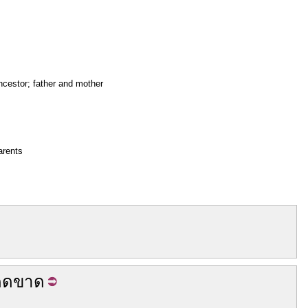
ncestor; father and mother
arents
็ด
ขาด