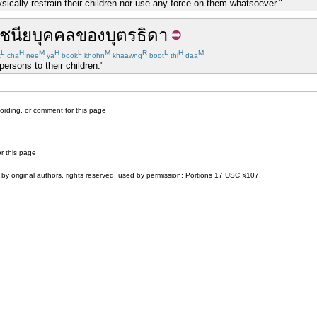
sically restrain their children nor use any force on them whatsoever."
ูชนียบุคคล
ของ
บุตร
ธิดา
L
H
M
H
L
M
R
L
H
M
t
cha
nee
ya
book
khohn
khaawng
boot
thi
daa
ersons to their children."
cording, or comment for this page
or this page
by original authors, rights reserved, used by permission; Portions
17 USC §107
.