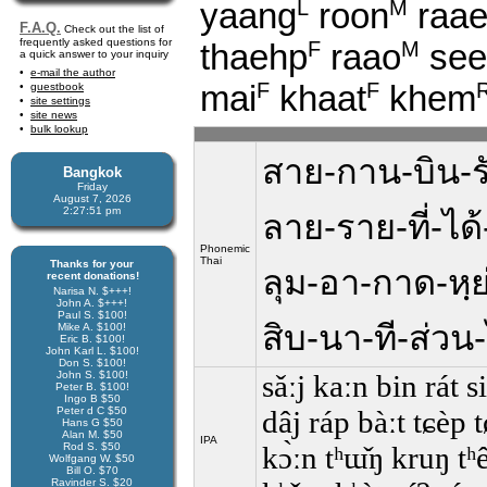
yaang
roon
raa
L
M
F.A.Q.
Check out the list of
frequently asked questions for
thaehp
raao
see
F
M
a quick answer to your inquiry
e-mail the author
mai
khaat
khem
F
F
guestbook
site settings
site news
bulk lookup
สาย-กาน-บิน-รัด
Bangkok
Friday
August 7, 2026
2:27:52 pm
ลาย-ราย-ที่-ได
Phonemic
Thai
Thanks for your
ลุม-อา-กาด-หฺย่
recent donations!
Narisa N. $+++!
John A. $+++!
Paul S. $100!
สิบ-นา-ที-ส่วน-
Mike A. $100!
Eric B. $100!
John Karl L. $100!
Don S. $100!
John S. $100!
sǎːj kaːn bin rát si
Peter B. $100!
Ingo B $50
Peter d C $50
dâj ráp bàːt tɕèp
Hans G $50
Alan M. $50
IPA
Rod S. $50
kɔ̀ːn tʰɯ̌ŋ kruŋ tʰêː
Wolfgang W. $50
Bill O. $70
Ravinder S. $20