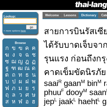
Welcome
Lessons
Dictionary
Cat
Lookup:
สายการบินรัสเซีย
» more options
here
ได้รับบาดเจ็บจา
Browse
ก
ข
ฃ
ค
ฅ
ฆ
ง
จ
ฉ
ช
รุนแรง ก่อนถึงกร
ซ
ฌ
ญ
ฎ
ฏ
ฐ
ฑ
ฒ
ณ
ด
คาดเข็มขัดนิรภัย
ต
ถ
ท
ธ
น
บ
ป
ผ
ฝ
พ
saai
gaan
bin
r
R
M
M
ฟ
ภ
ม
ย
ร
phuu
dooy
saan
F
M
ฤ
ล
ว
ศ
ษ
jep
jaak
haeht
g
L
L
L
ส
ห
ฬ
อ
ฮ