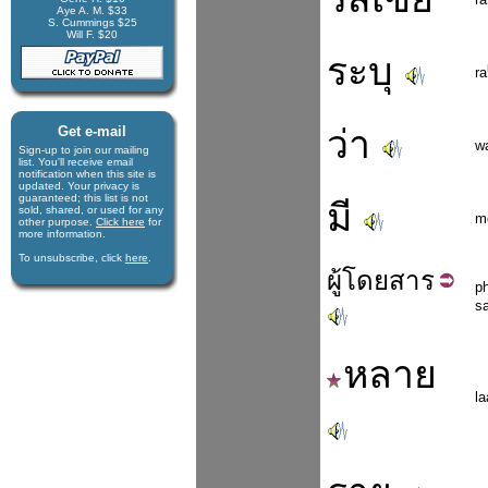
Aye A. M. $33
S. Cummings $25
Will F. $20
ระบุ
ra
Get e-mail
ว่า
w
Sign-up to join our mail­ing
list. You'll receive e­mail
notification when this site is
updated. Your privacy is
guaran­teed; this list is not
มี
sold, shared, or used for any
m
other purpose.
Click here
for
more infor­mation.
To unsubscribe, click
here
.
ผู้
โดยสาร
p
s
หลาย
la