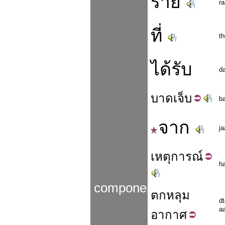
ราย
ra
ที่
t
ได้รับ
da
บาด
เจ็บ
b
จาก
ja
เหตุ
การณ์
h
components
ตก
หลุม
d
a
อากาศ