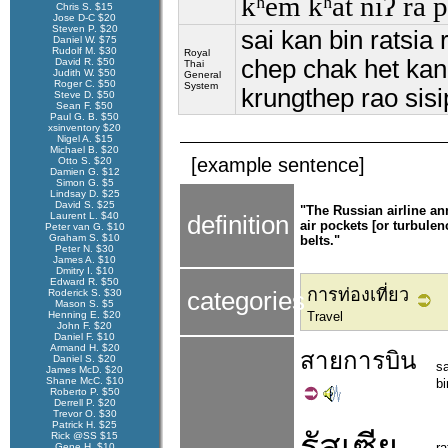
kʰěm kʰàt níʔ rá 
Chris S. $15
Jose D-C $20
Steven P. $20
sai kan bin ratsia 
Daniel W. $75
Rudolf M. $30
Royal
chep chak het kan
David R. $50
Thai
Judith W. $50
General
Roger C. $50
System
krungthep rao sisi
Steve D. $50
Sean F. $50
Paul G. B. $50
xsinventory $20
Nigel A. $15
Michael B. $20
[example sentence]
Otto S. $20
Damien G. $12
Simon G. $5
Lindsay D. $25
David S. $25
"The Russian airline an
Laurent L. $40
definition
air pockets [or turbule
Peter van G. $10
Graham S. $10
belts."
Peter N. $30
James A. $10
Dmitry I. $10
Edward R. $50
การท่องเที่ยว
Roderick S. $30
categories
Mason S. $5
Henning E. $20
Travel
John F. $20
Daniel F. $10
Armand H. $20
สาย
การบิน
Daniel S. $20
sa
James McD. $20
Shane McC. $10
bi
Roberto P. $50
Derrell P. $20
Trevor O. $30
Patrick H. $25
รัสเซีย
Rick @SS $15
ra
Gene H. $10