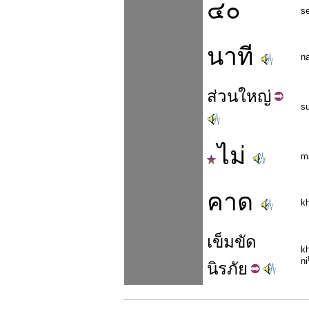
๔๐
s
นาที
n
ส่วน
ใหญ่
s
ไม่
m
คาด
k
เข็มขัด
k
ni
นิร
ภัย