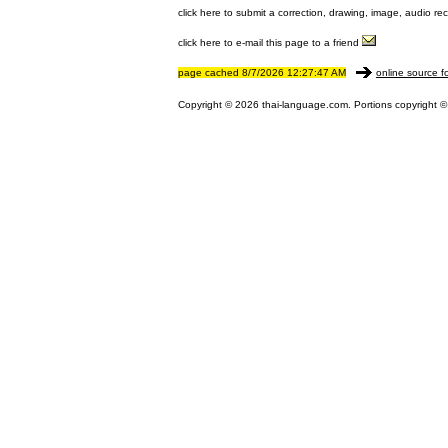
click here to submit a correction, drawing, image, audio re
click here to e-mail this page to a friend
page cached 8/7/2026 12:27:47 AM
online source f
Copyright © 2026 thai-language.com. Portions copyright © 