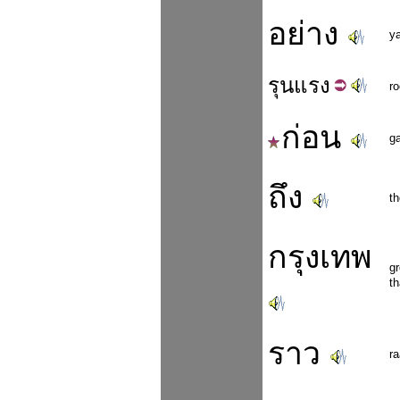
อย่าง
y
รุน
แรง
r
ก่อน
g
ถึง
t
กรุงเทพ
g
t
ราว
r