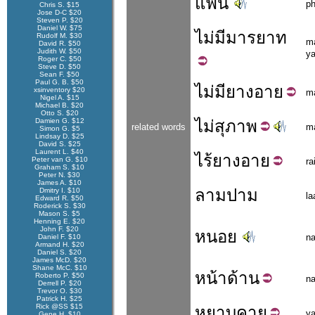
แพ่น
p
Chris S. $15
Jose D-C $20
Steven P. $20
Daniel W. $75
ไม่มี
มารยาท
Rudolf M. $30
m
David R. $50
Judith W. $50
ya
Roger C. $50
Steve D. $50
Sean F. $50
Paul G. B. $50
ไม่มี
ยางอาย
xsinventory $20
m
Nigel A. $15
Michael B. $20
Otto S. $20
Damien G. $12
ไม่
สุภาพ
related words
m
Simon G. $5
Lindsay D. $25
David S. $25
Laurent L. $40
ไร้
ยางอาย
Peter van G. $10
ra
Graham S. $10
Peter N. $30
James A. $10
ลามปาม
Dmitry I. $10
l
Edward R. $50
Roderick S. $30
Mason S. $5
Henning E. $20
John F. $20
หนอย
n
Daniel F. $10
Armand H. $20
Daniel S. $20
James McD. $20
Shane McC. $10
หน้า
ด้าน
Roberto P. $50
n
Derrell P. $20
Trevor O. $30
Patrick H. $25
Rick @SS $15
หยาบ
คาย
y
Gene H. $10