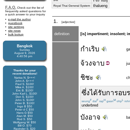
tʰáʔ lɯ̂ŋ
IPA
thalueng
Royal Thai General System
F.A.Q.
Check out the list of
frequently asked questions for
a quick answer to your inquiry
e-mail the author
1.
[adjective]
guestbook
site settings
site news
definition
[is] impertinent; insolent; 
bulk lookup
Bangkok
กำเริบ
g
Sunday
August 9, 2026
4:40:56 pm
จ้วง
จาบ
ju
Thanks for your
recent donations!
ชิชะ
ch
Narisa N. $+++!
John A. $+++!
Paul S. $100!
Mike A. $100!
Eric B. $100!
ซึ่ง
ได้รับ
การอบ
John Karl L. $100!
Don S. $100!
John S. $100!
F
F
H
M
L
seung
dai
rap
gaan
ohp
roh
Peter B. $100!
underbred
Ingo B $50
Peter d C $50
Hans G $50
บังอาจ
Alan M. $50
b
Rod S. $50
Wolfgang W. $50
Bill O. $70
Ravinder S. $20