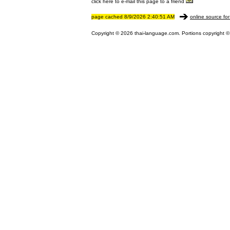
click here to e-mail this page to a friend
page cached 8/9/2026 2:40:51 AM
online source for
Copyright © 2026 thai-language.com. Portions copyright © 