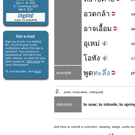
Aye A. M. $33
S. Cummings $25
Will F. $20
อวด
กล้า
ua
อาจ
เอื้อม
aa
Get e-mail
อุเหม่
Sign-up to join our mail­ing
o
list. You'll receive e­mail
notification when this site is
updated. Your privacy is
guaran­teed; this list is not
โอหัง
o:
sold, shared, or used for any
other purpose.
Click here
for
more infor­mation.
พูด
ทะลึ่ง
To unsubscribe, click
here
.
example
ph
2.
[verb, intransitive, colloquial]
definition
to soar; to intrude; to spri
click here to submit a correction, drawing, image, audio re