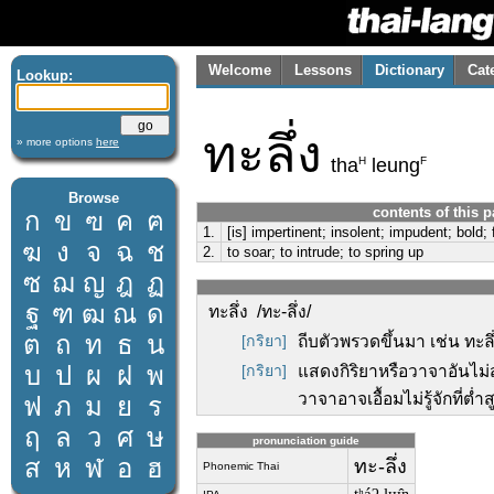
Welcome
Lessons
Dictionary
Cat
Lookup:
ทะลึ่ง
» more options
here
H
F
tha
leung
Browse
contents of this 
ก
ข
ฃ
ค
ฅ
1.
[is] impertinent; insolent; impudent; bold;
ฆ
ง
จ
ฉ
ช
2.
to soar; to intrude; to spring up
ซ
ฌ
ญ
ฎ
ฏ
ฐ
ฑ
ฒ
ณ
ด
ทะลึ่ง /ทะ-ลึ่ง/
ต
ถ
ท
ธ
น
[กริยา]
ถีบตัวพรวดขึ้นมา เช่น ทะลึ
บ
ป
ผ
ฝ
พ
[กริยา]
แสดงกิริยาหรือวาจาอันไม่ส
วาจาอาจเอื้อมไม่รู้จักที่ต่ำส
ฟ
ภ
ม
ย
ร
ฤ
ล
ว
ศ
ษ
pronunciation guide
ส
ห
ฬ
อ
ฮ
ทะ-ลึ่ง
Phonemic Thai