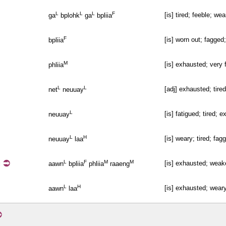
L
L
L
F
[is] tired; feeble; w
ga
bplohk
ga
bpliia
F
[is] worn out; fagged
bpliia
M
[is] exhausted; very 
phliia
L
L
[adj] exhausted; tired
net
neuuay
L
[is] fatigued; tired; 
neuuay
L
H
[is] weary; tired; fa
neuuay
laa
ง
L
F
M
M
[is] exhausted; weak
aawn
bpliia
phliia
raaeng
L
H
[is] exhausted; weary
aawn
laa