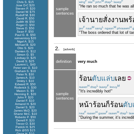
F
R
M
L
F
Chris S. $15
wing
siia
john
dtap
laaep
Jose D-C $20
"He ran so much that he was all 
sample
Steven P. $20
Daniel W. $75
sentences
Rudolf M. $30
เจ้านาย
สั่งงาน
พร
David R. $50
Judith W. $50
Roger C. $50
F
M
L
M
H
Steve D. $50
jao
naai
sang
ngaan
phraawm
g
Sean F. $50
"The boss ordered that lot of t
Paul G. B. $50
xsinventory $20
Nigel A. $15
Michael B. $20
2.
Otto S. $20
[adverb]
Damien G. $12
Simon G. $5
Lindsay D. $25
definition
very much
David S. $25
Laurent L. $40
Peter van G. $10
Graham S. $10
Peter N. $30
ร้อน
ตับแล่บ
เลย
James A. $10
Dmitry I. $10
Edward R. $50
H
L
F
M
raawn
dtap
laaep
leeuy
Roderick S. $30
"It's incredibly hot!"
Mason S. $5
sample
Henning E. $20
John F. $20
sentences
Daniel F. $10
หน้าร้อน
ก็
ร้อน
ตับ
Armand H. $20
Daniel S. $20
James McD. $20
F
H
F
H
L
naa
raawn
gaaw
raawn
dtap
laa
Shane McC. $10
"During the summer, it’s incredib
Roberto P. $50
Derrell P. $20
Trevor O. $30
Patrick H. $25
Rick @SS $15
Gene H. $10