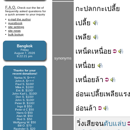
กะปลกกะเปลี้ย
F.A.Q.
Check out the list of
frequently asked questions for
a quick answer to your inquiry
e-mail the author
เปลี้ย
guestbook
site settings
site news
bulk lookup
เพลีย
Bangkok
เหน็ด
เหนื่อย
Friday
August 7, 2026
9:22:22 pm
synonyms
เหนื่อย
Thanks for your
recent donations!
เหนื่อย
ล้า
Narisa N. $+++!
John A. $+++!
Paul S. $100!
Mike A. $100!
Eric B. $100!
อ่อน
เปลี้ย
เพลีย
แร
John Karl L. $100!
Don S. $100!
John S. $100!
Peter B. $100!
อ่อน
ล้า
Ingo B $50
Peter d C $50
Hans G $50
Alan M. $50
Rod S. $50
วิ่ง
เสีย
จน
ตับแล่บ
Wolfgang W. $50
Bill O. $70
Ravinder S. $20