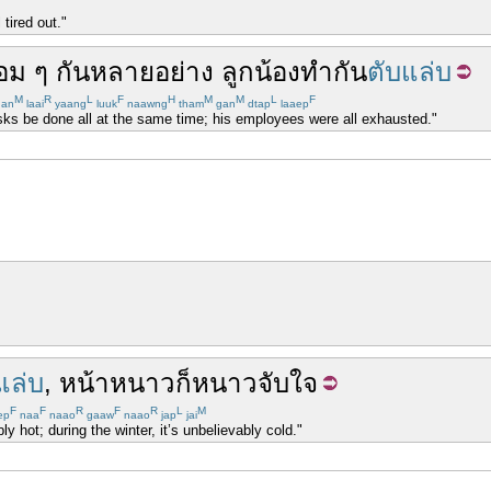
tired out."
้อม
ๆ
กัน
หลายอย่าง
ลูกน้อง
ทำ
กัน
ตับแล่บ
M
R
L
F
H
M
M
L
F
an
laai
yaang
luuk
naawng
tham
gan
dtap
laaep
asks be done all at the same time; his employees were all exhausted."
แล่บ
,
หน้าหนาว
ก็
หนาว
จับใจ
F
F
R
F
R
L
M
ep
naa
naao
gaaw
naao
jap
jai
ly hot; during the winter, it’s unbelievably cold."