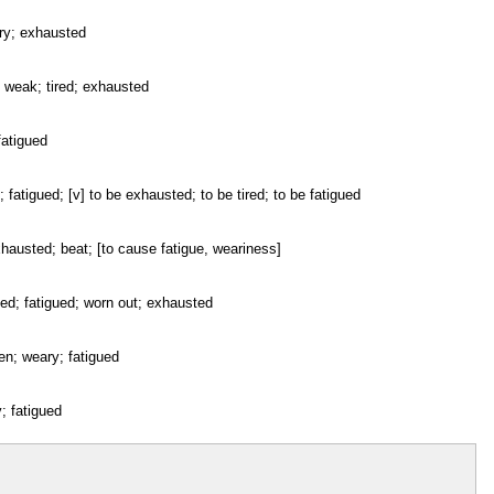
eary; exhausted
; weak; tired; exhausted
fatigued
; fatigued; [v] to be exhausted; to be tired; to be fatigued
exhausted; beat; [to cause fatigue, weariness]
gged; fatigued; worn out; exhausted
en; weary; fatigued
; fatigued