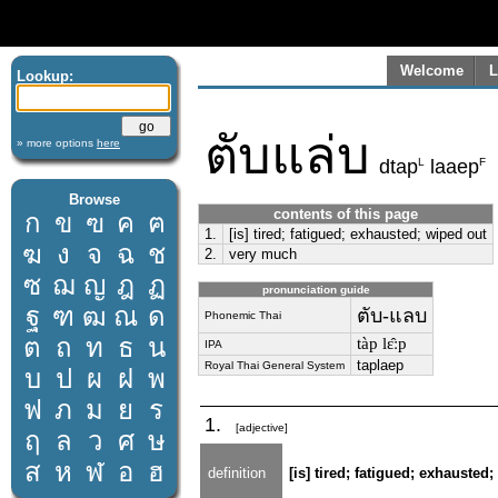
Welcome
L
Lookup:
ตับแล่บ
» more options
here
L
F
dtap
laaep
Browse
contents of this page
ก
ข
ฃ
ค
ฅ
1.
[is] tired; fatigued; exhausted; wiped out
ฆ
ง
จ
ฉ
ช
2.
very much
ซ
ฌ
ญ
ฎ
ฏ
pronunciation guide
ฐ
ฑ
ฒ
ณ
ด
ตับ-แลบ
Phonemic Thai
ต
ถ
ท
ธ
น
tàp lɛ̂ːp
IPA
taplaep
Royal Thai General System
บ
ป
ผ
ฝ
พ
ฟ
ภ
ม
ย
ร
1.
[adjective]
ฤ
ล
ว
ศ
ษ
ส
ห
ฬ
อ
ฮ
definition
[is] tired; fatigued; exhausted