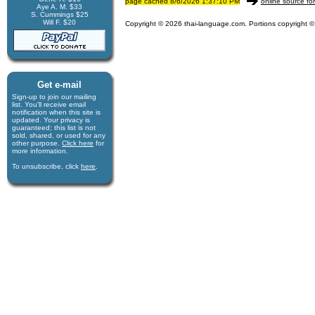
page cached 8/6/2026 1:37:10 PM
online source fo
Aye A. M. $33
S. Cummings $25
Will F. $20
Copyright © 2026 thai-language.com. Portions copyright © 
Get e-mail
Sign-up to join our mail­ing
list. You'll receive e­mail
notification when this site is
updated. Your privacy is
guaran­teed; this list is not
sold, shared, or used for any
other purpose.
Click here
for
more infor­mation.
To unsubscribe, click
here
.