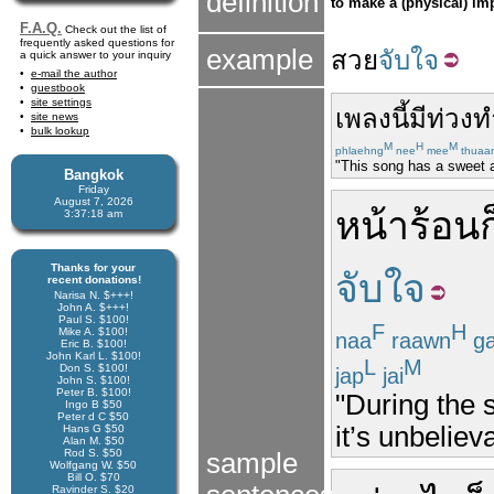
definition
to make a (physical) im
F.A.Q.
Check out the list of
frequently asked questions for
example
สวย
จับใจ
a quick answer to your inquiry
e-mail the author
guestbook
site settings
เพลง
นี้
มี
ท่วง
site news
bulk lookup
M
H
M
phlaehng
nee
mee
thuaa
"This song has a sweet 
Bangkok
Friday
August 7, 2026
หน้าร้อน
ก
3:37:18 am
Thanks for your
จับใจ
recent donations!
Narisa N. $+++!
John A. $+++!
Paul S. $100!
F
H
Mike A. $100!
naa
raawn
g
Eric B. $100!
John Karl L. $100!
L
M
Don S. $100!
jap
jai
John S. $100!
Peter B. $100!
"During the s
Ingo B $50
Peter d C $50
it’s unbeliev
Hans G $50
Alan M. $50
Rod S. $50
sample
Wolfgang W. $50
Bill O. $70
Ravinder S. $20