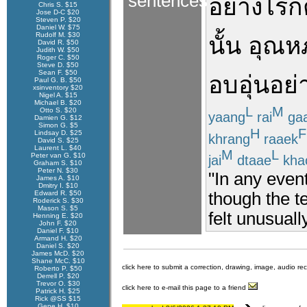
sentences
อย่างไรก
Chris S. $15
Jose D-C $20
Steven P. $20
Daniel W. $75
Rudolf M. $30
นั้น
อุณหภ
David R. $50
Judith W. $50
Roger C. $50
Steve D. $50
Sean F. $50
อบอุ่น
อย่
Paul G. B. $50
xsinventory $20
Nigel A. $15
Michael B. $20
L
M
Otto S. $20
yaang
rai
ga
Damien G. $12
Simon G. $5
H
F
Lindsay D. $25
khrang
raaek
David S. $25
Laurent L. $40
M
L
Peter van G. $10
jai
dtaae
kha
Graham S. $10
Peter N. $30
"In any event
James A. $10
Dmitry I. $10
though the t
Edward R. $50
Roderick S. $30
Mason S. $5
felt unusual
Henning E. $20
John F. $20
Daniel F. $10
Armand H. $20
Daniel S. $20
James McD. $20
Shane McC. $10
click here to submit a correction, drawing, image, audio re
Roberto P. $50
Derrell P. $20
Trevor O. $30
click here to e-mail this page to a friend
Patrick H. $25
Rick @SS $15
Gene H. $10