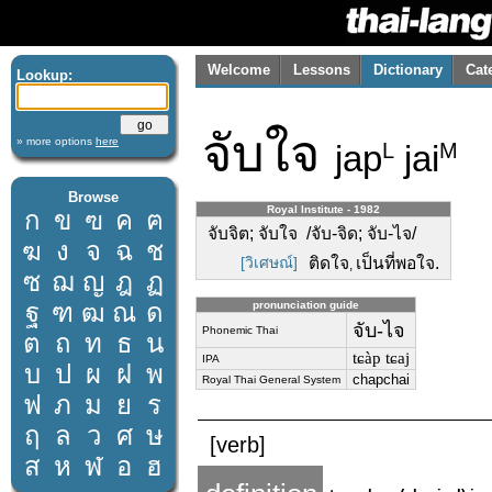
Welcome
Lessons
Dictionary
Cat
Lookup:
จับใจ
» more options
here
jap
jai
L
M
Browse
Royal Institute - 1982
ก
ข
ฃ
ค
ฅ
จับจิต; จับใจ /จับ-จิด; จับ-ไจ/
ฆ
ง
จ
ฉ
ช
[วิเศษณ์]
ติดใจ
เป็นที่พอใจ.
,
ซ
ฌ
ญ
ฎ
ฏ
ฐ
ฑ
ฒ
ณ
ด
pronunciation guide
จับ-ไจ
Phonemic Thai
ต
ถ
ท
ธ
น
tɕàp tɕaj
IPA
บ
ป
ผ
ฝ
พ
chapchai
Royal Thai General System
ฟ
ภ
ม
ย
ร
ฤ
ล
ว
ศ
ษ
[verb]
ส
ห
ฬ
อ
ฮ