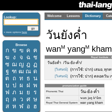
Welcome
Lessons
Dictionary
Cat
Lookup:
วันยังค่ำ
» more options
here
Browse
wan
yang
kham
M
M
ก
ข
ฃ
ค
ฅ
ฆ
ง
จ
ฉ
ช
Royal Institute - 
วันยังค่ำ /วัน-ยัง-ค่ำ/
ซ
ฌ
ญ
ฎ
ฏ
[วิเศษณ์]
(การใช้: ปาก) เสมอ
ทุก
ฐ
ฑ
ฒ
ณ
ด
,
[วิเศษณ์]
(การใช้: ปาก) ตลอดวัน เ
ต
ถ
ท
ธ
น
บ
ป
ผ
ฝ
พ
pronunciation guide
ฟ
ภ
ม
ย
ร
วัน-ยัง-ค่ำ
Phonemic Thai
ฤ
ล
ว
ศ
ษ
wan jaŋ kʰâm
IPA
wan yang kham
Royal Thai General System
ส
ห
ฬ
อ
ฮ