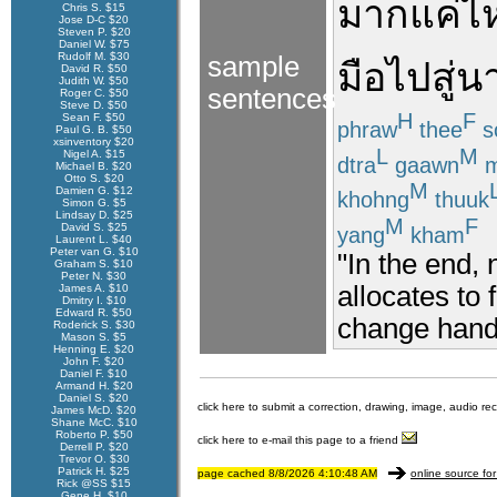
มาก
แค่ไ
Chris S. $15
Jose D-C $20
Steven P. $20
Daniel W. $75
Rudolf M. $30
sample
มือ
ไป
สู่
น
David R. $50
Judith W. $50
sentences
Roger C. $50
Steve D. $50
H
F
Sean F. $50
phraw
thee
s
Paul G. B. $50
xsinventory $20
L
M
Nigel A. $15
dtra
gaawn
m
Michael B. $20
Otto S. $20
M
Damien G. $12
khohng
thuuk
Simon G. $5
Lindsay D. $25
M
F
David S. $25
yang
kham
Laurent L. $40
Peter van G. $10
"In the end,
Graham S. $10
Peter N. $30
allocates to 
James A. $10
Dmitry I. $10
Edward R. $50
change hands
Roderick S. $30
Mason S. $5
Henning E. $20
John F. $20
Daniel F. $10
Armand H. $20
Daniel S. $20
click here to submit a correction, drawing, image, audio re
James McD. $20
Shane McC. $10
Roberto P. $50
click here to e-mail this page to a friend
Derrell P. $20
Trevor O. $30
Patrick H. $25
page cached 8/8/2026 4:10:48 AM
online source for
Rick @SS $15
Gene H. $10