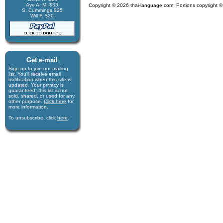
Aye A. M. $33
Copyright © 2026 thai-language.com. Portions copyright © 
S. Cummings $25
Will F. $20
Get e-mail
Sign-up to join our mail­ing
list. You'll receive e­mail
notification when this site is
updated. Your privacy is
guaran­teed; this list is not
sold, shared, or used for any
other purpose.
Click here
for
more infor­mation.
To unsubscribe, click
here
.