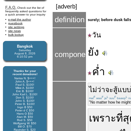
[adverb]
F.A.Q.
Check out the list of
frequently asked questions for
a quick answer to your inquiry
definition
surely; before dusk falls
e-mail the author
guestbook
site settings
site news
วัน
bulk lookup
Bangkok
ยัง
Saturday
components
August 8, 2026
6:10:52 pm
ค่ำ
Thanks for your
recent donations!
Narisa N. $+++!
John A. $+++!
Paul S. $100!
ไม่ว่า
จะ
สู้
แบบ
Mike A. $100!
Eric B. $100!
John Karl L. $100!
F
F
L
F
L
Don S. $100!
mai
waa
ja
suu
baaep
na
John S. $100!
"No matter how he might 
Peter B. $100!
Ingo B $50
Peter d C $50
Hans G $50
เพราะ
ที่ส
Alan M. $50
Rod S. $50
Wolfgang W. $50
Bill O. $70
Ravinder S. $20