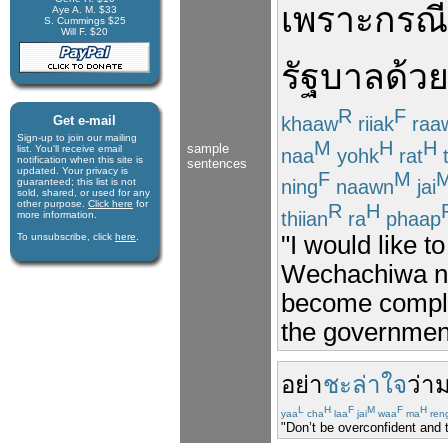
เพราะ
กรณี
Aye A. M. $33
S. Cummings $25
Will F. $20
รัฐบาล
ด้ว
R
F
khaaw
riiak
raa
Get e-mail
Sign-up to join our mail­ing
M
H
H
sample
list. You'll receive e­mail
naa
yohk
rat
notification when this site is
sentences
updated. Your privacy is
F
M
ning
naawn
jai
guaran­teed; this list is not
sold, shared, or used for any
other purpose.
Click here
for
R
H
thiian
ra
phaap
more infor­mation.
To unsubscribe, click
here
.
"I would like t
Wechachiwa no
become compla
the government’
อย่า
ชะล่าใจ
ว่า
ม
L
H
F
M
F
H
yaa
cha
laa
jai
waa
ma
ren
"Don’t be overconfident and 