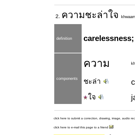
ความ
ชะล่าใจ
2.
khwaa
carelessness;
definition
ความ
k
components
ชะล่า
ใจ
j
click here to submit a correction, drawing, image, audio re
click here to e-mail this page to a friend