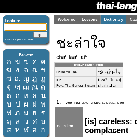
Welcome
Lessons
Dictionary
Cat
Lookup:
ชะล่าใจ
» more options
here
Browse
H
F
M
cha
laa
jai
ก
ข
ฃ
ค
ฅ
pronunciation guide
ฆ
ง
จ
ฉ
ช
ชะ-ล่า-ไจ
Phonemic Thai
ซ
ฌ
ญ
ฎ
ฏ
tɕʰáʔ lâː tɕaj
IPA
ฐ
ฑ
ฒ
ณ
ด
chala chai
Royal Thai General System
ต
ถ
ท
ธ
น
1.
บ
ป
ผ
ฝ
พ
[verb, intransitive, phrase, colloquial, idiom]
ฟ
ภ
ม
ย
ร
ฤ
ล
ว
ศ
ษ
[is] careless;
definition
ส
ห
ฬ
อ
ฮ
complacent