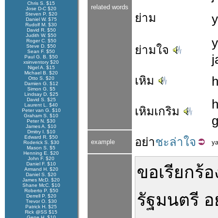
Chris S. $15
related words
Jose D-C $20
Steven P. $20
ย่าม
Daniel W. $75
Rudolf M. $30
David R. $50
Judith W. $50
Roger C. $50
Steve D. $50
ย่ามใจ
Sean F. $50
j
Paul G. B. $50
xsinventory $20
Nigel A. $15
Michael B. $20
เหิม
Otto S. $20
Damien G. $12
Simon G. $5
Lindsay D. $25
David S. $25
Laurent L. $40
เหิมเกริม
Peter van G. $10
Graham S. $10
Peter N. $30
James A. $10
Dmitry I. $10
Edward R. $50
อย่า
ชะล่าใจ
example
y
Roderick S. $30
Mason S. $5
Henning E. $20
John F. $20
Daniel F. $10
ขอ
เรียกร้อ
Armand H. $20
Daniel S. $20
James McD. $20
Shane McC. $10
Roberto P. $50
รัฐมนตรี
อ
Derrell P. $20
Trevor O. $30
Patrick H. $25
Rick @SS $15
Gene H. $10