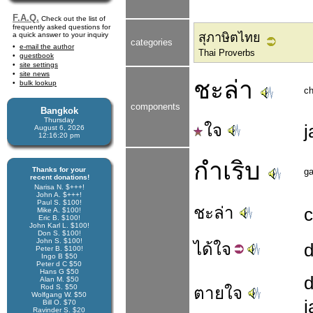
F.A.Q.
Check out the list of
frequently asked questions for
a quick answer to your inquiry
สุภาษิตไทย
categories
e-mail the author
Thai Proverbs
guestbook
site settings
site news
ชะล่า
bulk lookup
c
components
Bangkok
Thursday
ใจ
j
August 6, 2026
12:16:21 pm
กำเริบ
Thanks for your
g
recent donations!
Narisa N. $+++!
John A. $+++!
Paul S. $100!
ชะล่า
Mike A. $100!
Eric B. $100!
John Karl L. $100!
Don S. $100!
John S. $100!
ได้
ใจ
d
Peter B. $100!
Ingo B $50
Peter d C $50
Hans G $50
d
Alan M. $50
Rod S. $50
ตายใจ
Wolfgang W. $50
j
Bill O. $70
Ravinder S. $20