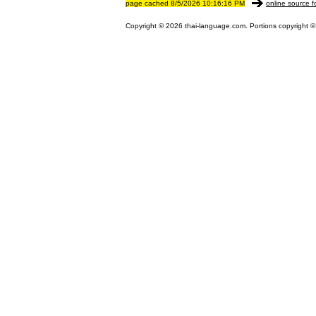
page cached 8/5/2026 10:16:16 PM
online source f
Copyright © 2026 thai-language.com. Portions copyright © 