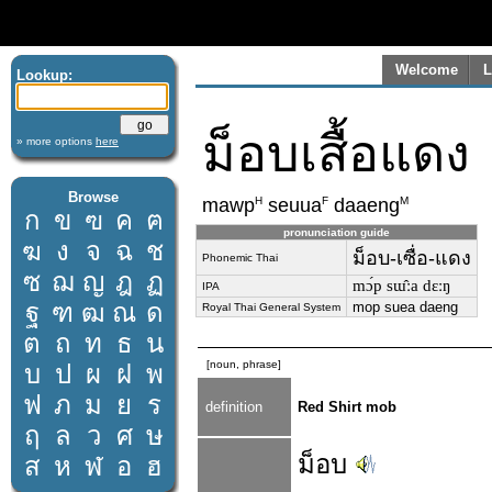
Welcome
L
Lookup:
ม็อบเสื้อแดง
» more options
here
Browse
H
F
M
mawp
seuua
daaeng
ก
ข
ฃ
ค
ฅ
pronunciation guide
ฆ
ง
จ
ฉ
ช
ม็อบ-เซื่อ-แดง
Phonemic Thai
ซ
ฌ
ญ
ฎ
ฏ
mɔ́p sɯ̂ːa dɛːŋ
IPA
ฐ
ฑ
ฒ
ณ
ด
mop suea daeng
Royal Thai General System
ต
ถ
ท
ธ
น
[noun, phrase]
บ
ป
ผ
ฝ
พ
ฟ
ภ
ม
ย
ร
definition
Red Shirt mob
ฤ
ล
ว
ศ
ษ
ม็อบ
ส
ห
ฬ
อ
ฮ