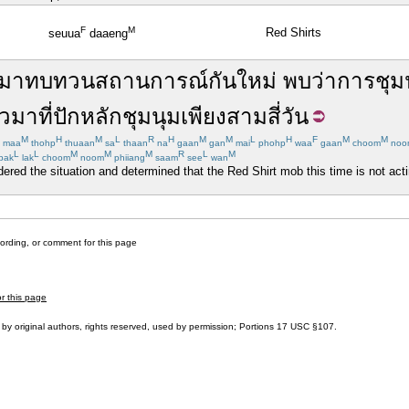
F
M
Red Shirts
seuua
daaeng
บมา
ทบทวน
สถานการณ์
กัน
ใหม่
พบ
ว่า
การชุม
ล้วมา
ที่
ปักหลัก
ชุมนุม
เพียง
สาม
สี่
วัน
M
H
M
L
R
H
M
M
L
H
F
M
M
maa
thohp
thuaan
sa
thaan
na
gaan
gan
mai
phohp
waa
gaan
choom
noo
L
L
M
M
M
R
L
M
pak
lak
choom
noom
phiiang
saam
see
wan
red the situation and determined that the Red Shirt mob this time is not actin
cording, or comment for this page
or this page
by original authors, rights reserved, used by permission; Portions
17 USC §107
.