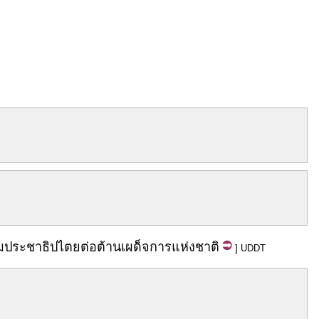
ม
ประชาธิปไตย
ต่อต้าน
เผด็จการ
แห่ง
ชาติ
] UDDT