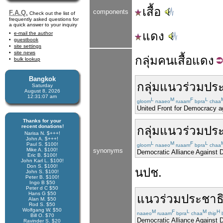
เสื้อ
components
F.A.Q.
Check out the list of
frequently asked questions for
a quick answer to your inquiry
แดง
e-mail the author
guestbook
site settings
site news
กลุ่ม
คน
เสื้อ
แดง
bulk lookup
Bangkok
กลุ่ม
แนว
ร่วม
ปร
Saturday
August 8, 2026
12:31:07 am
L
M
F
L
gloom
naaeo
ruaam
bpra
chaa
United Front for Democracy ag
Thanks for your
recent donations!
กลุ่ม
แนว
ร่วม
ปร
Narisa N. $+++!
John A. $+++!
L
M
F
L
Paul S. $100!
gloom
naaeo
ruaam
bpra
chaa
Mike A. $100!
synonyms
Democratic Alliance Against 
Eric B. $100!
John Karl L. $100!
Don S. $100!
นปช.
John S. $100!
Peter B. $100!
Ingo B $50
Peter d C $50
Hans G $50
แนวร่วม
ประชาธ
Alan M. $50
Rod S. $50
Wolfgang W. $50
M
F
L
M
H
naaeo
ruaam
bpra
chaa
thip
Bill O. $70
Democratic Alliance Against 
Ravinder S. $20