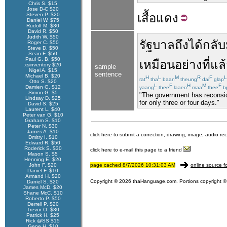
Chris S. $15
Jose D-C $20
เสื้อ
แดง
Steven P. $20
Daniel W. $75
Rudolf M. $30
David R. $50
Judith W. $50
รัฐบาล
ถึง
ได้
กลั
Roger C. $50
Steve D. $50
Sean F. $50
Paul G. B. $50
เหมือน
อย่าง
ที่แ
xsinventory $20
sample
Nigel A. $15
sentence
Michael B. $20
H
L
M
R
F
L
rat
tha
baan
theung
dai
glap
Otto S. $20
L
F
H
M
F
Damien G. $12
yaang
thee
laaeo
maa
thee
b
Simon G. $5
"The government has reconside
Lindsay D. $25
for only three or four days."
David S. $25
Laurent L. $40
Peter van G. $10
Graham S. $10
Peter N. $30
James A. $10
click here to submit a correction, drawing, image, audio re
Dmitry I. $10
Edward R. $50
Roderick S. $30
click here to e-mail this page to a friend
Mason S. $5
Henning E. $20
John F. $20
page cached 8/7/2026 10:31:03 AM
online source f
Daniel F. $10
Armand H. $20
Copyright © 2026 thai-language.com. Portions copyright © 
Daniel S. $20
James McD. $20
Shane McC. $10
Roberto P. $50
Derrell P. $20
Trevor O. $30
Patrick H. $25
Rick @SS $15
Gene H. $10