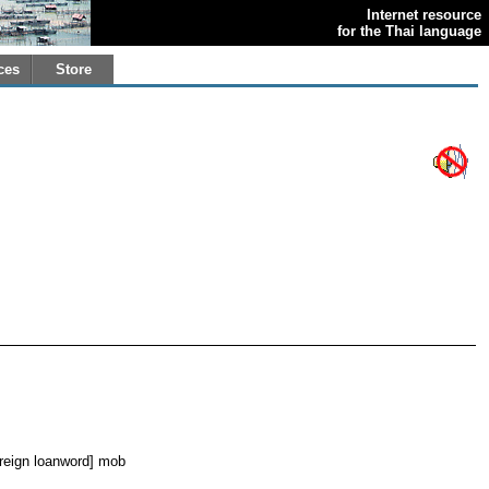
Internet resource
for the Thai language
ces
Store
foreign loanword] mob