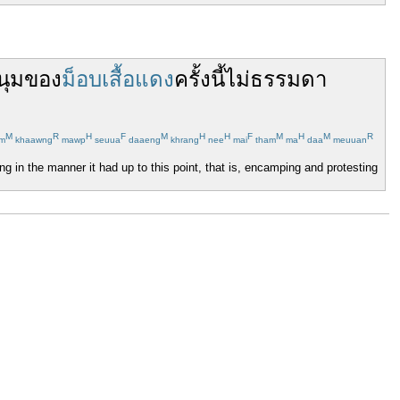
นุม
ของ
ม็อบเสื้อแดง
ครั้งนี้
ไม่
ธรรมดา
M
R
H
F
M
H
H
F
M
H
M
R
m
khaawng
mawp
seuua
daaeng
khrang
nee
mai
tham
ma
daa
meuuan
g in the manner it had up to this point, that is, encamping and protesting