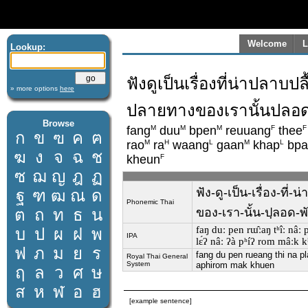
Welcome
L
Lookup:
ฟังดูเป็นเรื่องที่น่าปลาบป
» more options
here
ปลายทางของเรานั้นปลอดภ
Browse
M
M
M
F
F
fang
duu
bpen
reuuang
thee
ก
ข
ฃ
ค
ฅ
M
H
L
M
L
rao
ra
waang
gaan
khap
bpa
ฆ
ง
จ
ฉ
ช
F
kheun
ซ
ฌ
ญ
ฎ
ฏ
ฟัง-ดู-เป็น-เรื่อง-ที่
ฐ
ฑ
ฒ
ณ
ด
Phonemic Thai
ต
ถ
ท
ธ
น
ของ-เรา-นั้น-ปฺลอด-พ
faŋ duː pen rɯ̂ːaŋ tʰîː nâː p
บ
ป
ผ
ฝ
พ
IPA
lɛ́ʔ nâː ʔà pʰíʔ rom mâːk 
ฟ
ภ
ม
ย
ร
fang du pen rueang thi na pl
Royal Thai General
System
aphirom mak khuen
ฤ
ล
ว
ศ
ษ
ส
ห
ฬ
อ
ฮ
[example sentence]