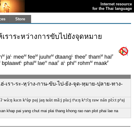
Internet resource
for the Thai language
ces
Store
่ทำให้เราระหว่างการขับไปยังจุดหมาย
M
L
M
M
M
L
F
M
F
n
ja
mee
fee
juuhr
dtaang
thee
tham
hai
H
L
M
H
F
L
H
M
F
bplaawt
phai
lae
naa
a
phi
rohm
maak
่-ทำ-ไฮ่-เรา-ระ-หฺว่าง-กาน-ขับ-ไป-ยัง-จุด-หฺมาย-ปฺลาย-ทาง-
ráʔ wàːŋ kaːn kʰàp paj jaŋ tɕùt mǎːj plaːj tʰaːŋ kʰɔ̌ːŋ raw nán plɔ̀ːt pʰaj
kan khap pai yang chut mai plai thang khong rao nan plot phai lae na