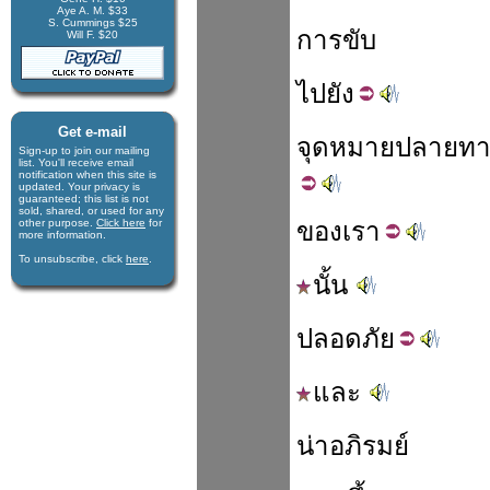
Aye A. M. $33
S. Cummings $25
การขับ
Will F. $20
ไป
ยัง
Get e-mail
จุด
หมาย
ปลายทา
Sign-up to join our mail­ing
list. You'll receive e­mail
notification when this site is
updated. Your privacy is
guaran­teed; this list is not
sold, shared, or used for any
other purpose.
Click here
for
ของ
เรา
more infor­mation.
To unsubscribe, click
here
.
นั้น
ปลอด
ภัย
และ
น่าอภิรมย์