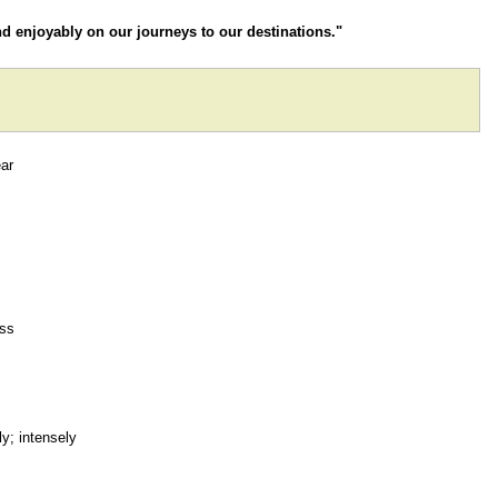
and enjoyably on our journeys to our destinations."
ear
ess
y; intensely