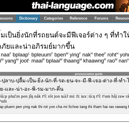
essons
Dictionary
Categories
Reference
Forums
Resour
ลื้มเป็นยิ่งนักที่รถยนต์จะมีฟีเจอร์ต่าง ๆ ที
ัยและน่าอภิรมย์มากขึ้น
F
L
F
M
F
H
F
H
naa
bplaap
bpleuum
bpen
ying
nak
thee
roht
yoh
M
M
L
R
M
M
R
M
i
yang
joot
maai
bplaai
thaang
khaawng
rao
nan
pronunciation guide
-น่า-ปฺลาบ-ปฺลื้ม-เป็น-ยิ่ง-นัก-ที่-รด-ยน-จะ-มี-ฟี-เจอ-ต่าง-ที
ัย-และ-น่า-อะ-พิ-รม-มาก-คึ่น
làːp plɯ̂ːm pen jîŋ nák tʰîː rót jon tɕàʔ miː fiː tɕɤː tàːŋ tʰîː tʰam hâj raw 
kʰɯ̂n
ap pluem pen ying nak thi rot yon cha mi fichoe tang thi tham hai rao rawang 