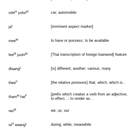
H
M
car; automobile
roht
yohn
L
[imminent aspect marker]
ja
M
to have or possess; to be available
mee
M
M
[Thai transcription of foreign loanword] feature
fee
juuhr
L
[is] different; another; various; many
dtaang
F
[the relative pronouns] that; which; which is...
thee
[prefix which creates a verb from an adjective, 
M
F
tham
hai
to effect...; to render as...
M
we; us; our
rao
H
L
during; while; meanwhile
ra
waang