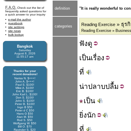
F.A.Q.
Check out the list of
definition
"It is really wonderful to co
frequently asked questions for
a quick answer to your inquiry
e-mail the author
» ธุรก
guestbook
Reading Exercise
categories
site settings
Reading Exercise » Business
site news
bulk lookup
ฟัง
ดู
Bangkok
Saturday
August 8, 2026
เป็น
เรื่อง
11:55:17 am
ที่
Thanks for your
recent donations!
Narisa N. $+++!
John A. $+++!
น่า
ปลาบ
ปลื้ม
Paul S. $100!
Mike A. $100!
Eric B. $100!
John Karl L. $100!
Don S. $100!
เป็น
John S. $100!
Peter B. $100!
Ingo B $50
Peter d C $50
ยิ่ง
นัก
Hans G $50
Alan M. $50
Rod S. $50
Wolfgang W. $50
Bill O. $70
ที่
Ravinder S. $20