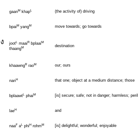
M
L
(the activity of) driving
gaan
khap
M
M
move towards; go towards
bpai
yang
ง
L
R
M
joot
maai
bplaai
destination
M
thaang
R
M
our; ours
khaawng
rao
H
that one; object at a medium distance; those
nan
L
M
[is] secure; safe; not in danger; harmless; peri
bplaawt
phai
H
and
lae
F
L
H
M
[is] delightful; wonderful; enjoyable
naa
a
phi
rohm