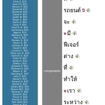
Chris S. $15
Jose D-C $20
Steven P. $20
รถ
ยนต์
Daniel W. $75
Rudolf M. $30
David R. $50
Judith W. $50
Roger C. $50
จะ
Steve D. $50
Sean F. $50
Paul G. B. $50
xsinventory $20
มี
Nigel A. $15
Michael B. $20
Otto S. $20
Damien G. $12
Simon G. $5
ฟีเจอร์
Lindsay D. $25
David S. $25
Laurent L. $40
Peter van G. $10
ต่าง
Graham S. $10
Peter N. $30
James A. $10
Dmitry I. $10
ที่
Edward R. $50
Roderick S. $30
components
Mason S. $5
Henning E. $20
John F. $20
ทำให้
Daniel F. $10
Armand H. $20
Daniel S. $20
James McD. $20
เรา
Shane McC. $10
Roberto P. $50
Derrell P. $20
Trevor O. $30
Patrick H. $25
ระหว่าง
Rick @SS $15
Gene H. $10