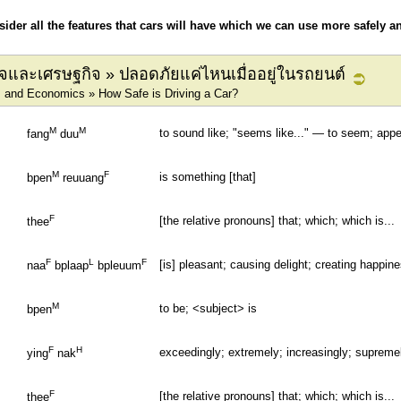
nsider all the features that cars will have which we can use more safely 
ิจและเศรษฐกิจ » ปลอดภัยแค่ไหนเมื่ออยู่ในรถยนต์
 and Economics » How Safe is Driving a Car?
M
M
to sound like; "seems like..." — to seem; app
fang
duu
M
F
is something [that]
bpen
reuuang
F
[the relative pronouns] that; which; which is...
thee
F
L
F
[is] pleasant; causing delight; creating happin
naa
bplaap
bpleuum
M
to be; <subject> is
bpen
F
H
exceedingly; extremely; increasingly; supremel
ying
nak
F
[the relative pronouns] that; which; which is...
thee