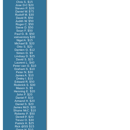
Chris S. $15
Jose D-C $20
Steven P. $20
Daniel W. $75
Rudolf M. $30
David R. $50
Judith W. $50
Roger C. $50
Steve D. $50
Sean F. $50
Paul G. B. $50
xsinventory $20
Nigel A. $15
Michael B. $20
Otto S. $20
Damien G. $12
Simon G. $5
Lindsay D. $25
David S. $25
Laurent L. $40
Peter van G. $10
Graham S. $10
Peter N. $30
James A. $10
Dmitry I. $10
Edward R. $50
Roderick S. $30
Mason S. $5
Henning E. $20
John F. $20
Daniel F. $10
Armand H. $20
Daniel S. $20
James McD. $20
Shane McC. $10
Roberto P. $50
Derrell P. $20
Trevor O. $30
Patrick H. $25
Rick @SS $15
Gene H. $10