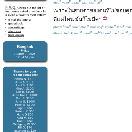
F
F
F
L
R
M
thee
yaae
gaaw
yaa
siia
jai
F.A.Q.
Check out the list of
เพราะ
ในสายตา
ของ
คน
ที่
ไม่ชอบ
คุ
frequently asked questions for
a quick answer to your inquiry
ดี
แค่ไหน
มัน
ก็
ไม่มีค่า
e-mail the author
guestbook
H
M
R
M
R
M
F
phraw
nai
saai
dtaa
khaawng
khohn
thee
mai
site settings
site news
L
F
M
M
M
F
R
M
dtaaw
hai
khoon
tham
dee
khaae
nai
man
ga
bulk lookup
Bangkok
Friday
August 7, 2026
12:04:51 pm
Thanks for your
recent donations!
Narisa N. $+++!
John A. $+++!
Paul S. $100!
Mike A. $100!
Eric B. $100!
John Karl L. $100!
Don S. $100!
John S. $100!
Peter B. $100!
Ingo B $50
Peter d C $50
Hans G $50
Alan M. $50
Rod S. $50
Wolfgang W. $50
Bill O. $70
Ravinder S. $20