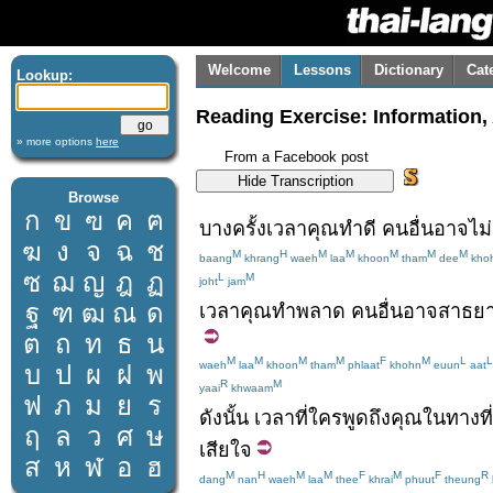
Welcome
Lessons
Dictionary
Cat
Lookup:
Reading Exercise: Information
» more options
here
From a Facebook post
Browse
ก
ข
ฃ
ค
ฅ
บางครั้ง
เวลา
คุณ
ทำดี
คนอื่น
อาจ
ไม่
ฆ
ง
จ
ฉ
ช
M
H
M
M
M
M
M
baang
khrang
waeh
laa
khoon
tham
dee
kho
ซ
ฌ
ญ
ฎ
ฏ
L
M
joht
jam
ฐ
ฑ
ฒ
ณ
ด
เวลา
คุณ
ทำ
พลาด
คนอื่น
อาจ
สาธย
ต
ถ
ท
ธ
น
M
M
M
M
F
M
L
L
waeh
laa
khoon
tham
phlaat
khohn
euun
aat
บ
ป
ผ
ฝ
พ
R
M
yaai
khwaam
ฟ
ภ
ม
ย
ร
ดังนั้น
เวลา
ที่
ใคร
พูดถึง
คุณ
ใน
ทาง
ที่
ฤ
ล
ว
ศ
ษ
เสียใจ
ส
ห
ฬ
อ
ฮ
M
H
M
M
F
M
F
R
dang
nan
waeh
laa
thee
khrai
phuut
theung