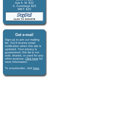
Aye A. M. $33
S. Cummings $25
Will F. $20
Get e-mail
Sign-up to join our mail­ing
list. You'll receive e­mail
notification when this site is
updated. Your privacy is
guaran­teed; this list is not
sold, shared, or used for any
other purpose.
Click here
for
more infor­mation.
To unsubscribe, click
here
.