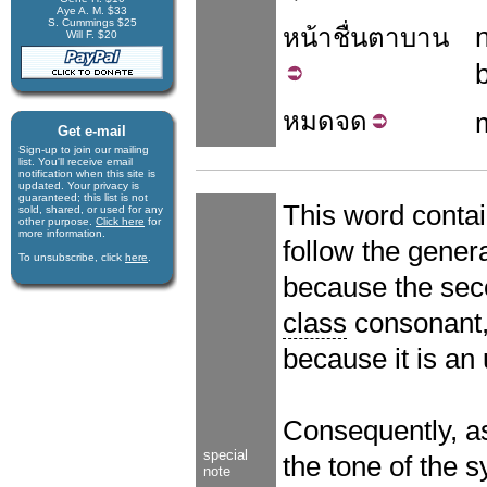
Aye A. M. $33
S. Cummings $25
หน้า
ชื่น
ตา
บาน
Will F. $20
หมด
จด
Get e-mail
Sign-up to join our mail­ing
list. You'll receive e­mail
notification when this site is
updated. Your privacy is
guaran­teed; this list is not
This word conta
sold, shared, or used for any
other purpose.
Click here
for
more infor­mation.
follow the gener
To unsubscribe, click
here
.
because the seco
class
consonant,
because it is an
Consequently, a
special
the tone of the 
note