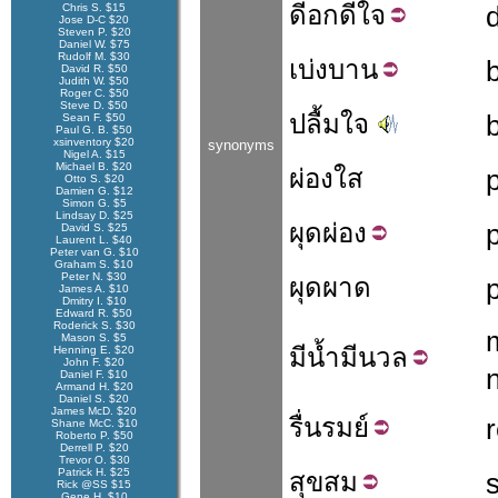
ดี
อก
ดีใจ
Chris S. $15
Jose D-C $20
Steven P. $20
Daniel W. $75
Rudolf M. $30
เบ่ง
บาน
David R. $50
Judith W. $50
Roger C. $50
Steve D. $50
ปลื้มใจ
Sean F. $50
Paul G. B. $50
xsinventory $20
synonyms
Nigel A. $15
Michael B. $20
ผ่องใส
Otto S. $20
Damien G. $12
Simon G. $5
Lindsay D. $25
ผุด
ผ่อง
David S. $25
Laurent L. $40
Peter van G. $10
Graham S. $10
Peter N. $30
ผุดผาด
James A. $10
Dmitry I. $10
Edward R. $50
Roderick S. $30
Mason S. $5
มี
น้ำ
มี
นวล
Henning E. $20
John F. $20
Daniel F. $10
Armand H. $20
Daniel S. $20
James McD. $20
รื่น
รมย์
Shane McC. $10
Roberto P. $50
Derrell P. $20
Trevor O. $30
Patrick H. $25
สุข
สม
Rick @SS $15
Gene H. $10