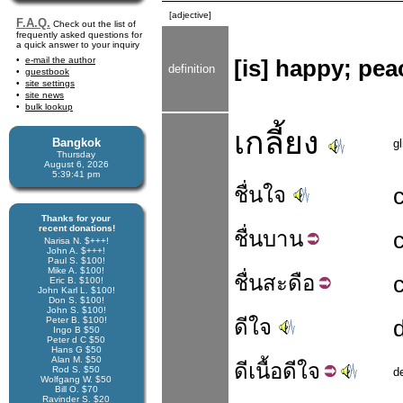
[adjective]
F.A.Q.
Check out the list of
frequently asked questions for
a quick answer to your inquiry
e-mail the author
[is] happy; peac
definition
guestbook
site settings
site news
bulk lookup
เกลี้ยง
Bangkok
gl
Thursday
August 6, 2026
5:39:41 pm
ชื่นใจ
Thanks for your
recent donations!
ชื่น
บาน
Narisa N. $+++!
John A. $+++!
Paul S. $100!
Mike A. $100!
ชื่น
สะดือ
Eric B. $100!
John Karl L. $100!
Don S. $100!
John S. $100!
Peter B. $100!
ดีใจ
Ingo B $50
Peter d C $50
Hans G $50
Alan M. $50
ดี
เนื้อดี
ใจ
Rod S. $50
d
Wolfgang W. $50
Bill O. $70
Ravinder S. $20