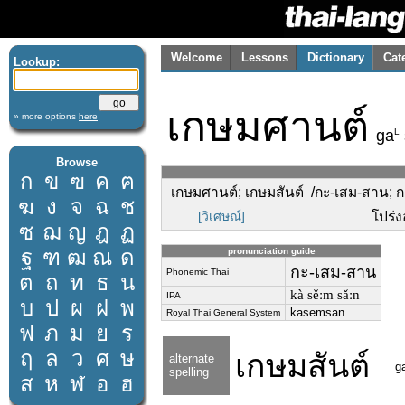
Welcome
Lessons
Dictionary
Cat
Lookup:
เกษมศานต์
» more options
here
L
ga
Browse
ก
ข
ฃ
ค
ฅ
เกษมศานต์; เกษมสันต์ /กะ-เสม-สาน; กะ
ฆ
ง
จ
ฉ
ช
[วิเศษณ์]
โปร่
ซ
ฌ
ญ
ฎ
ฏ
ฐ
ฑ
ฒ
ณ
ด
pronunciation guide
กะ-เสม-สาน
Phonemic Thai
ต
ถ
ท
ธ
น
kà sěːm sǎːn
IPA
บ
ป
ผ
ฝ
พ
kasemsan
Royal Thai General System
ฟ
ภ
ม
ย
ร
ฤ
ล
ว
ศ
ษ
เกษมสันต์
alternate
g
spelling
ส
ห
ฬ
อ
ฮ