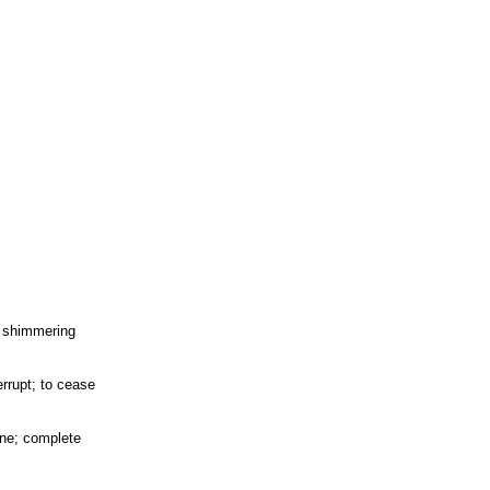
g; shimmering
terrupt; to cease
fine; complete