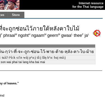
Internet resource
for the Thai language
ces
Store
่จะถูกซ่อนไว้ภายใต้หลังคาใบไม้
F
M
H
M
M
L
F
L
g
phraai
ngoht
ngaam
geern
gwaa
thee
ja
ิน-กฺว่า-ที่-จะ-ถูก-ซ่อน-ไว้-พาย-ต้าย-หฺลัง-คา-ไบ-ม้าย
tɕàʔ tʰùːk sɔ̂ːn wáj pʰaːj tâːj lǎŋ kʰaː baj máːj
son wai phai tai lang kha bai mai
y of leaves."
wind