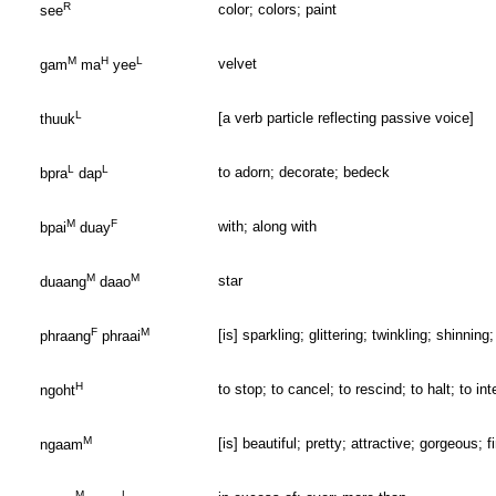
R
color; colors; paint
see
M
H
L
velvet
gam
ma
yee
L
[a verb particle reflecting passive voice]
thuuk
L
L
to adorn; decorate; bedeck
bpra
dap
M
F
with; along with
bpai
duay
M
M
star
duaang
daao
F
M
[is] sparkling; glittering; twinkling; shinnin
phraang
phraai
H
to stop; to cancel; to rescind; to halt; to in
ngoht
M
[is] beautiful; pretty; attractive; gorgeous; 
ngaam
M
L