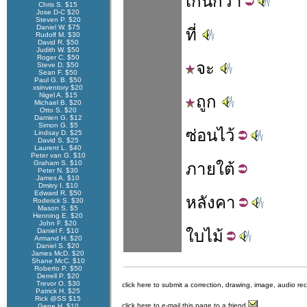
เกิน
กว่า
Chris S. $15
Jose D-C $20
Steven P. $20
Daniel W. $75
ที่
Rudolf M. $30
David R. $50
Judith W. $50
Roger C. $50
จะ
Steve D. $50
Sean F. $50
Paul G. B. $50
xsinventory $20
Nigel A. $15
ถูก
Michael B. $20
Otto S. $20
Damien G. $12
Simon G. $5
ซ่อน
ไว้
Lindsay D. $25
David S. $25
Laurent L. $40
Peter van G. $10
Graham S. $10
ภาย
ใต้
Peter N. $30
James A. $10
Dmitry I. $10
Edward R. $50
หลัง
คา
Roderick S. $30
Mason S. $5
Henning E. $20
John F. $20
Daniel F. $10
ใบ
ไม้
Armand H. $20
Daniel S. $20
James McD. $20
Shane McC. $10
Roberto P. $50
Derrell P. $20
Trevor O. $30
click here to submit a correction, drawing, image, audio re
Patrick H. $25
Rick @SS $15
click here to e-mail this page to a friend
Gene H. $10