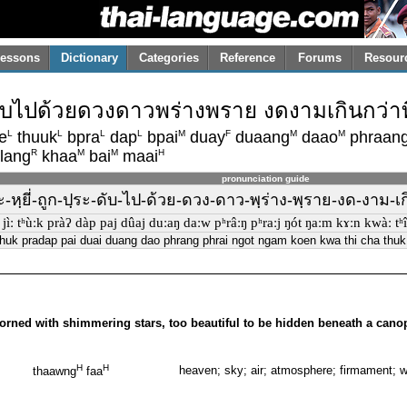
essons
Dictionary
Categories
Reference
Forums
Resour
ดับไปด้วยดวงดาวพร่างพราย งดงามเกินกว่าที
L
L
L
L
M
F
M
M
e
thuuk
bpra
dap
bpai
duay
duaang
daao
phraan
R
M
M
H
lang
khaa
bai
maai
pronunciation guide
ะ-หฺยี่-ถูก-ปฺระ-ดับ-ไป-ด้วย-ดวง-ดาว-พฺร่าง-พฺราย-งด-งาม-เก
ʔ jìː tʰùːk pràʔ dàp paj dûaj duːaŋ daːw pʰrâːŋ pʰraːj ŋót ŋaːm kɤːn kwàː tʰîː 
huk pradap pai duai duang dao phrang phrai ngot ngam koen kwa thi cha thuk 
orned with shimmering stars, too beautiful to be hidden beneath a canop
H
H
heaven; sky; air; atmosphere; firmament; 
thaawng
faa