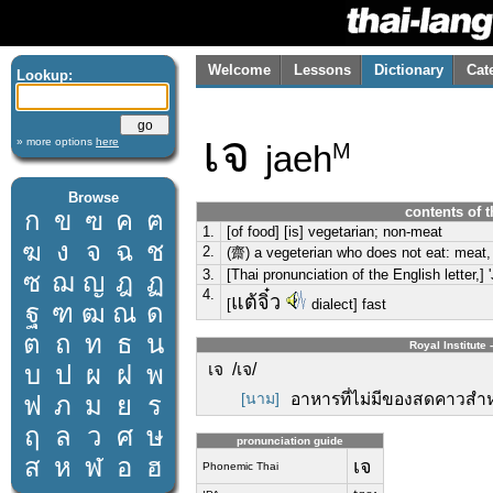
Welcome
Lessons
Dictionary
Cat
Lookup:
เจ
» more options
here
jaeh
M
Browse
contents of t
ก
ข
ฃ
ค
ฅ
1.
[of food] [is] vegetarian; non-meat
ฆ
ง
จ
ฉ
ช
2.
(齋) a vegeterian who does not eat: meat, 
3.
[Thai pronunciation of the English letter,] '
ซ
ฌ
ญ
ฎ
ฏ
4.
แต้จิ๋ว
[
dialect] fast
ฐ
ฑ
ฒ
ณ
ด
ต
ถ
ท
ธ
น
Royal Institute 
บ
ป
ผ
ฝ
พ
เจ /เจ/
[นาม]
อาหารที่ไม่มีของสดคาวสำหร
ฟ
ภ
ม
ย
ร
ฤ
ล
ว
ศ
ษ
pronunciation guide
ส
ห
ฬ
อ
ฮ
เจ
Phonemic Thai