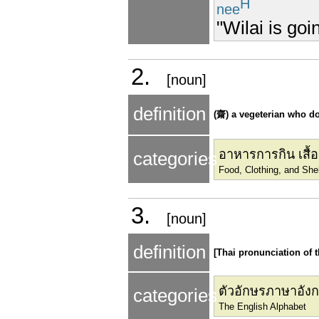
H
nee
"Wilai is go
2.
[noun]
definition
(齋) a vegeterian who do
อาหารการกิน เสื้อผ
categories
Food, Clothing, and She
3.
[noun]
definition
[Thai pronunciation of th
ตัวอักษรภาษาอัง
categories
The English Alphabet