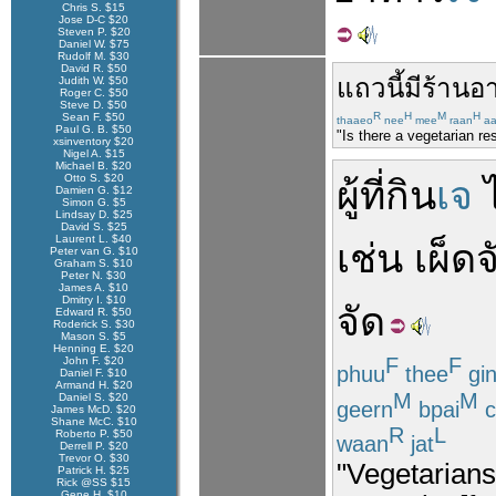
Chris S. $15
Jose D-C $20
Steven P. $20
Daniel W. $75
Rudolf M. $30
David R. $50
แถว
นี้
มี
ร้านอ
Judith W. $50
Roger C. $50
Steve D. $50
R
H
M
H
Sean F. $50
thaaeo
nee
mee
raan
a
Paul G. B. $50
"Is there a vegetarian re
xsinventory $20
Nigel A. $15
Michael B. $20
Otto S. $20
ผู้ที่
กิน
เจ
Damien G. $12
Simon G. $5
Lindsay D. $25
David S. $25
Laurent L. $40
เช่น
เผ็ด
จ
Peter van G. $10
Graham S. $10
Peter N. $30
James A. $10
Dmitry I. $10
จัด
Edward R. $50
Roderick S. $30
Mason S. $5
Henning E. $20
F
F
John F. $20
phuu
thee
gi
Daniel F. $10
Armand H. $20
M
M
Daniel S. $20
geern
bpai
c
James McD. $20
Shane McC. $10
R
L
Roberto P. $50
waan
jat
Derrell P. $20
Trevor O. $30
"Vegetarians 
Patrick H. $25
Rick @SS $15
Gene H. $10