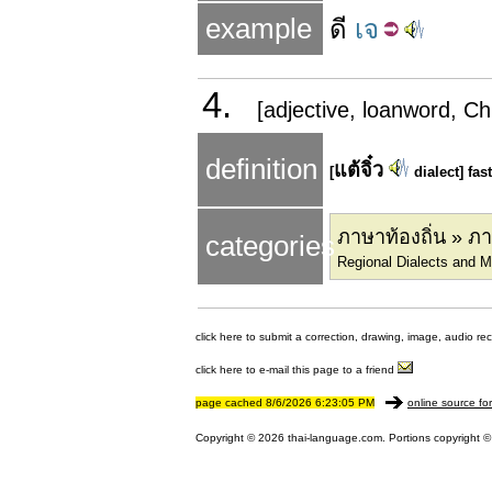
example
ดี
เจ
4.
[adjective, loanword, Ch
definition
แต้จิ๋ว
[
dialect] fast
ภาษาท้องถิ่น » ภา
categories
Regional Dialects and 
click here to submit a correction, drawing, image, audio re
click here to e-mail this page to a friend
page cached 8/6/2026 6:23:05 PM
online source fo
Copyright © 2026 thai-language.com. Portions copyright © 