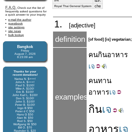
tɕeː
IPA
che
Royal Thai General System
F.A.Q.
Check out the list of
frequently asked questions for
a quick answer to your inquiry
e-mail the author
1.
guestbook
[adjective]
site settings
site news
bulk lookup
definition
[of food] [is] vegetaria
Bangkok
Friday
คน
กิน
อาหาร
August 7, 2026
8:23:09 am
เจ
Thanks for your
recent donations!
คน
ทาน
Narisa N. $+++!
John A. $+++!
Paul S. $100!
Mike A. $100!
อาหาร
เจ
Eric B. $100!
examples
John Karl L. $100!
Don S. $100!
John S. $100!
Peter B. $100!
กิน
เจ
Ingo B $50
Peter d C $50
Hans G $50
Alan M. $50
Rod S. $50
Wolfgang W. $50
อาหาร
เจ
Bill O. $70
Ravinder S. $20