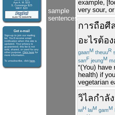
example, [foo
Aye A. M. $33
S. Cummings $25
very sour, or
Will F. $20
sample
sentences
การ
ถือ
ศี
Get e-mail
Sign-up to join our mail­ing
อะไร
ต้อง
list. You'll receive e­mail
notification when this site is
updated. Your privacy is
guaran­teed; this list is not
M
R
sold, shared, or used for any
gaan
theuu
s
other purpose.
Click here
for
more infor­mation.
F
M
san
jeung
ma
To unsubscribe, click
here
.
"(You) have 
health) if yo
vegetarian ea
วิไล
กำลัง
H
M
M
wi
lai
gam