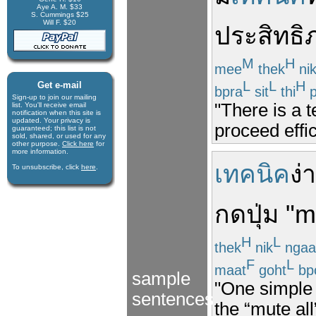
Aye A. M. $33
S. Cummings $25
Will F. $20
ประสิทธิ
M
H
mee
thek
ni
L
L
H
Get e-mail
bpra
sit
thi
p
Sign-up to join our mail­ing
"There is a 
list. You'll receive e­mail
notification when this site is
updated. Your privacy is
proceed effic
guaran­teed; this list is not
sold, shared, or used for any
other purpose.
Click here
for
more infor­mation.
เทคนิค
ง่
To unsubscribe, click
here
.
กดปุ่ม
"
m
H
L
thek
nik
ngaa
F
L
maat
goht
bp
sample
"One simple 
sentences
the “mute all