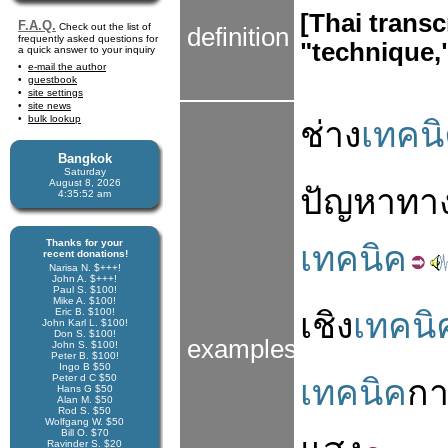
[Thai transc
F.A.Q.
Check out the list of
definition
frequently asked questions for
"technique,"
a quick answer to your inquiry
e-mail the author
guestbook
site settings
site news
bulk lookup
ช่าง
เทคน
Bangkok
Saturday
August 8, 2026
ปัญหา
ทา
4:35:53 am
Thanks for your
เทคนิค
recent donations!
Narisa N. $+++!
John A. $+++!
Paul S. $100!
Mike A. $100!
Eric B. $100!
เชิง
เทคนิ
John Karl L. $100!
Don S. $100!
examples
John S. $100!
Peter B. $100!
Ingo B $50
Peter d C $50
เทคนิค
กา
Hans G $50
Alan M. $50
Rod S. $50
Wolfgang W. $50
Bill O. $70
Ravinder S. $20