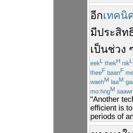
อีก
เทคนิ
มี
ประสิท
เป็น
ช่วง
L
H
L
eek
thek
nik
F
F
thee
baan
me
M
M
waeh
laa
ga
M
mo:hng
saaw
"Another te
efficient is 
periods of an