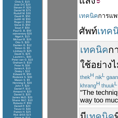
แสง
Chris S. $15
Jose D-C $20
Steven P. $20
Daniel W. $75
Rudolf M. $30
เทคนิค
การ
แพ
David R. $50
Judith W. $50
Roger C. $50
Steve D. $50
ศัพท์
เทคน
Sean F. $50
Paul G. B. $50
xsinventory $20
Nigel A. $15
Michael B. $20
Otto S. $20
Damien G. $12
เทคนิค
ก
Simon G. $5
Lindsay D. $25
David S. $25
Laurent L. $40
Peter van G. $10
ใช้
อย่าง
ไ
Graham S. $10
Peter N. $30
James A. $10
Dmitry I. $10
H
L
Edward R. $50
thek
nik
gaan
Roderick S. $30
Mason S. $5
H
L
Henning E. $20
khrang
thuuk
John F. $20
Daniel F. $10
"The techniq
Armand H. $20
Daniel S. $20
James McD. $20
way too muc
Shane McC. $10
Roberto P. $50
Derrell P. $20
Trevor O. $30
Patrick H. $25
มี
เทคนิค
ท
Rick @SS $15
Gene H. $10