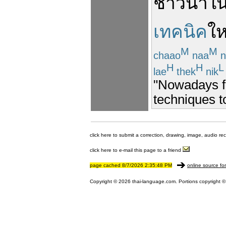
ชาวนา
ใ
เทคนิค
ให
M
M
chaao
naa
n
H
H
L
lae
thek
nik
"Nowadays f
techniques t
click here to submit a correction, drawing, image, audio re
click here to e-mail this page to a friend
page cached 8/7/2026 2:35:48 PM
online source fo
Copyright © 2026 thai-language.com. Portions copyright © 