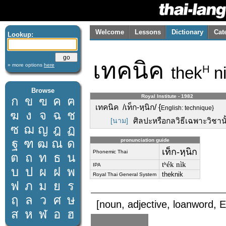
Welcome
Lessons
Dictionary
Cat
Lookup:
เทคนิค
» more options
here
thek
n
H
Browse
Royal Institute - 1982
ก
ข
ฃ
ค
ฅ
เทคนิค /เท็ก-หฺนิก/ {
English: technique}
ฆ
ง
จ
ฉ
ช
[นาม]
ศิลปะหรือกลวิธีเฉพาะวิชานั
ซ
ฌ
ญ
ฎ
ฏ
ฐ
ฑ
ฒ
ณ
ด
pronunciation guide
เท็ก-หฺนิก
Phonemic Thai
ต
ถ
ท
ธ
น
tʰék nìk
IPA
บ
ป
ผ
ฝ
พ
theknik
Royal Thai General System
ฟ
ภ
ม
ย
ร
ฤ
ล
ว
ศ
ษ
[noun, adjective, loanword, E
ส
ห
ฬ
อ
ฮ