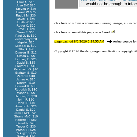
Chris S. $15
"...would not be enough to infor
Jose D-C $20
Steven P. $20
Daniel W. $75
Rudolf M. $30
David R. $50
Judith W. $50
click here to submit a correction, drawing, image, audio re
Roger C. $50
Steve D. $50
Sean F. $50
click here to e-mail this page to a friend
Paul G. B. $50
xsinventory $20
page cached 8/6/2026 5:24:55 AM
online source for
Nigel A. $15
Michael B. $20
Otto S. $20
Copyright © 2026 thai-language.com. Portions copyright © 
Damien G. $12
Simon G. $5
Lindsay D. $25
David S. $25
Laurent L. $40
Peter van G. $10
Graham S. $10
Peter N. $30
James A. $10
Dmitry I. $10
Edward R. $50
Roderick S. $30
Mason S. $5
Henning E. $20
John F. $20
Daniel F. $10
Armand H. $20
Daniel S. $20
James McD. $20
Shane McC. $10
Roberto P. $50
Derrell P. $20
Trevor O. $30
Patrick H. $25
Rick @SS $15
Gene H. $10