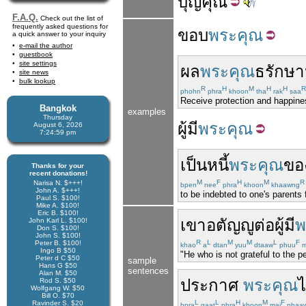
บุญ
คุณ
F.A.Q.
Check out the list of
frequently asked questions for
ขอบ
พระคุณ
a quick answer to your inquiry
e-mail the author
guestbook
site settings
ผล
พระคุณ
ธ
รักษา
site news
bulk lookup
R
H
M
H
H
R
phohn
phra
khoon
tha
rak
saa
Receive protection and happine
Bangkok
examples
Thursday
ผู้
มี
พระคุณ
August 6, 2026
7:24:59 pm
เป็นหนี้
พระคุณ
ขอ
Thanks for your
recent donations!
M
F
H
M
R
Narisa N. $+++!
bpen
nee
phra
khoon
khaawng
John A. $+++!
to be indebted to one's parents 
Paul S. $100!
Mike A. $100!
Eric B. $100!
เขา
อตัญญู
ต่อ
ผู้
มี
พ
John Karl L. $100!
Don S. $100!
John S. $100!
R
L
M
M
L
F
Peter B. $100!
khao
a
dtan
yuu
dtaaw
phuu
m
Ingo B $50
"He who is not grateful to the p
Peter d C $50
sample
Hans G $50
sentences
Alan M. $50
ประกาศ
พระคุณ
ไ
Rod S. $50
Wolfgang W. $50
Bill O. $70
L
L
H
M
F
Ravinder S. $20
bpra
gaat
phra
khoon
mai
phaa