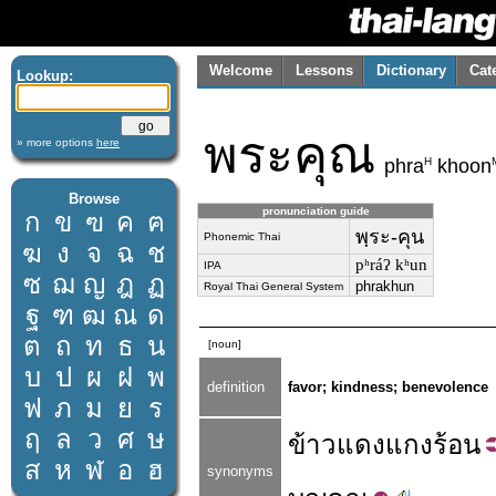
Welcome
Lessons
Dictionary
Cat
Lookup:
พระคุณ
» more options
here
H
phra
khoon
Browse
pronunciation guide
ก
ข
ฃ
ค
ฅ
พฺระ-คุน
Phonemic Thai
ฆ
ง
จ
ฉ
ช
pʰráʔ kʰun
IPA
ซ
ฌ
ญ
ฎ
ฏ
phrakhun
Royal Thai General System
ฐ
ฑ
ฒ
ณ
ด
ต
ถ
ท
ธ
น
[noun]
บ
ป
ผ
ฝ
พ
definition
favor; kindness; benevolence
ฟ
ภ
ม
ย
ร
ฤ
ล
ว
ศ
ษ
ข้าว
แดง
แกง
ร้อน
ส
ห
ฬ
อ
ฮ
synonyms