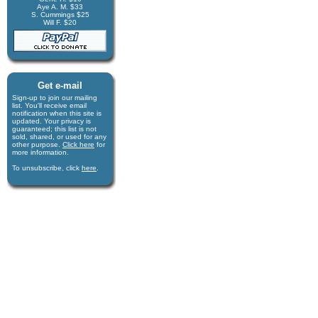
Aye A. M. $33
S. Cummings $25
Will F. $20
Get e-mail
Sign-up to join our mail­ing
list. You'll receive e­mail
notification when this site is
updated. Your privacy is
guaran­teed; this list is not
sold, shared, or used for any
other purpose.
Click here
for
more infor­mation.
To unsubscribe, click
here
.