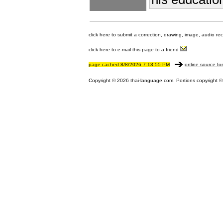
click here to submit a correction, drawing, image, audio re
click here to e-mail this page to a friend
page cached 8/8/2026 7:13:55 PM
online source fo
Copyright © 2026 thai-language.com. Portions copyright © 