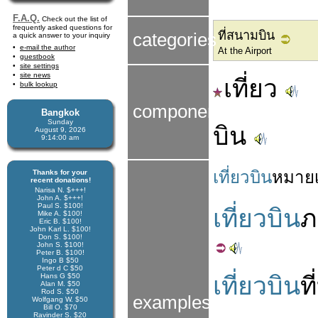
F.A.Q.
Check out the list of
frequently asked questions for
ที่สนามบิน
categories
a quick answer to your inquiry
e-mail the author
At the Airport
guestbook
site settings
site news
เที่ยว
bulk lookup
components
Bangkok
Sunday
บิน
August 9, 2026
9:14:00 am
เที่ยวบิน
หมาย
Thanks for your
recent donations!
Narisa N. $+++!
John A. $+++!
Paul S. $100!
เที่ยวบิน
ภ
Mike A. $100!
Eric B. $100!
John Karl L. $100!
Don S. $100!
John S. $100!
Peter B. $100!
Ingo B $50
Peter d C $50
Hans G $50
เที่ยวบิน
ที่
Alan M. $50
Rod S. $50
examples
Wolfgang W. $50
Bill O. $70
Ravinder S. $20