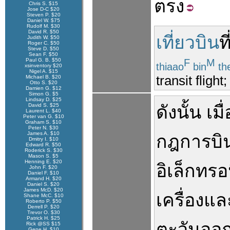
ตรง
Chris S. $15
Jose D-C $20
Steven P. $20
Daniel W. $75
Rudolf M. $30
David R. $50
เที่ยวบิน
ที
Judith W. $50
Roger C. $50
Steve D. $50
Sean F. $50
Paul G. B. $50
F
M
thiaao
bin
th
xsinventory $20
Nigel A. $15
transit flight
Michael B. $20
Otto S. $20
Damien G. $12
Simon G. $5
Lindsay D. $25
David S. $25
ดังนั้น
เมื่
Laurent L. $40
Peter van G. $10
Graham S. $10
Peter N. $30
James A. $10
กฎ
การบิ
Dmitry I. $10
Edward R. $50
Roderick S. $30
Mason S. $5
Henning E. $20
อิเล็กทรอ
John F. $20
Daniel F. $10
Armand H. $20
Daniel S. $20
James McD. $20
เครื่อง
แล
Shane McC. $10
Roberto P. $50
Derrell P. $20
Trevor O. $30
Patrick H. $25
ตะวันออ
Rick @SS $15
Gene H. $10