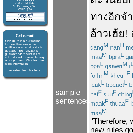
Aye A. M. $33
S. Cummings $25
Will F. $20
ทาง
อีก
จ
อ้าว
เฮ้ย
!
Get e-mail
Sign-up to join our mail­ing
M
H
list. You'll receive e­mail
dang
nan
me
notification when this site is
updated. Your privacy is
M
L
guaran­teed; this list is not
maa
bpra
ga
sold, shared, or used for any
other purpose.
Click here
for
L
M
more infor­mation.
bpa
gaawn
i
To unsubscribe, click
here
.
M
F
fo:hn
kheun
L
L
jaak
bpaaet
b
sample
F
F
hai
suu
ching
sentences
F
F
maak
thuaa
l
M
maa
"Therefore,
new rules go