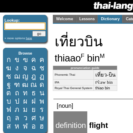
Welcome
Lessons
Dictionary
Cat
Lookup:
เที่ยวบิน
» more options
here
Browse
thiaao
bin
F
M
ก
ข
ฃ
ค
ฅ
ฆ
ง
จ
ฉ
ช
pronunciation guide
เที่ยว-บิน
ซ
ฌ
ญ
ฎ
ฏ
Phonemic Thai
tʰîːaw bin
ฐ
ฑ
ฒ
ณ
ด
IPA
thiao bin
Royal Thai General System
ต
ถ
ท
ธ
น
บ
ป
ผ
ฝ
พ
[noun]
ฟ
ภ
ม
ย
ร
ฤ
ล
ว
ศ
ษ
definition
flight
ส
ห
ฬ
อ
ฮ