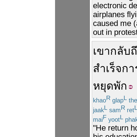
electronic d
airplanes fly
caused me (a
out in protes
เขา
กลับ
ถ
สำเร็จกา
หยุดพัก
R
L
khao
glap
th
L
R
jaak
sam
ret
F
L
mai
yoot
pha
"He return h
his education