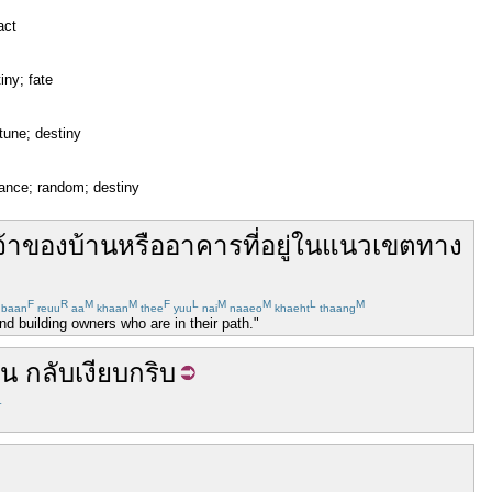
act
tiny; fate
rtune; destiny
hance; random; destiny
จ้าของ
บ้าน
หรือ
อาคาร
ที่
อยู่
ใน
แนว
เขต
ทาง
F
R
M
M
F
L
M
M
L
M
baan
reuu
aa
khaan
thee
yuu
nai
naaeo
khaeht
thaang
 building owners who are in their path."
ัน
กลับ
เงียบกริบ
L