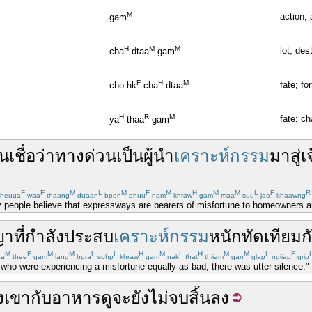
M
action; 
gam
H
M
M
lot; des
cha
dtaa
gam
F
H
M
fate; fo
cho:hk
cha
dtaa
H
R
M
fate; c
ya
thaa
gam
น
เชื่อ
ว่า
ทางด่วน
เป็น
ผู้นำ
เคราะห์กรรม
มาสู่
เ
F
F
M
L
M
F
M
H
M
M
L
F
R
heuua
waa
thaang
duaan
bpen
phuu
nam
khraw
gam
maa
suu
jao
khaawng
people believe that expressways are bearers of misfortune to homeowners and
ญา
ที่
กำลัง
ประสบ
เคราะห์กรรม
หนัก
ทัดเทียมก
M
F
M
M
L
L
H
M
L
H
M
M
L
F
aa
thee
gam
lang
bpra
sohp
khraw
gam
nak
that
thiiam
gan
glap
ngiiap
grip
 who were experiencing a misfortune equally as bad, there was utter silence."
งเขา
กับ
อาหาร
ดู
จะ
ยัง
ไม่
จบ
สิ้น
ลง