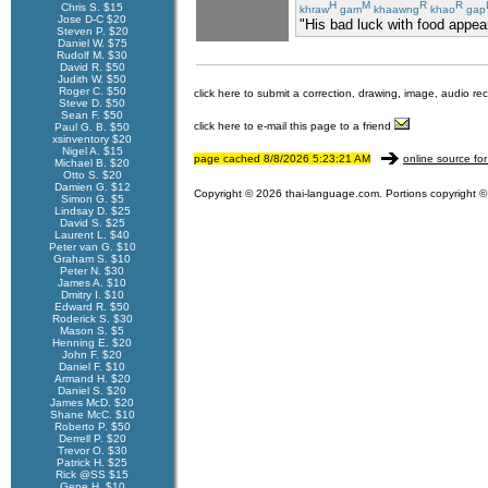
H
M
R
R
Chris S. $15
khraw
gam
khaawng
khao
gap
Jose D-C $20
"His bad luck with food appea
Steven P. $20
Daniel W. $75
Rudolf M. $30
David R. $50
Judith W. $50
Roger C. $50
click here to submit a correction, drawing, image, audio re
Steve D. $50
Sean F. $50
click here to e-mail this page to a friend
Paul G. B. $50
xsinventory $20
Nigel A. $15
page cached 8/8/2026 5:23:21 AM
online source for
Michael B. $20
Otto S. $20
Damien G. $12
Copyright © 2026 thai-language.com. Portions copyright © 
Simon G. $5
Lindsay D. $25
David S. $25
Laurent L. $40
Peter van G. $10
Graham S. $10
Peter N. $30
James A. $10
Dmitry I. $10
Edward R. $50
Roderick S. $30
Mason S. $5
Henning E. $20
John F. $20
Daniel F. $10
Armand H. $20
Daniel S. $20
James McD. $20
Shane McC. $10
Roberto P. $50
Derrell P. $20
Trevor O. $30
Patrick H. $25
Rick @SS $15
Gene H. $10