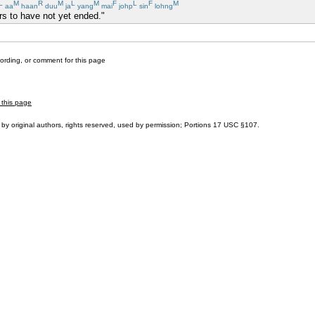
L
M
R
M
L
M
F
L
F
M
aa
haan
duu
ja
yang
mai
johp
sin
lohng
rs to have not yet ended."
cording, or comment for this page
 this page
by original authors, rights reserved, used by permission; Portions
17 USC §107
.