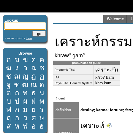
Welcome
L
Lookup:
เคราะห์กรรม
» more options
here
Browse
H
M
khraw
gam
ก
ข
ฃ
ค
ฅ
pronunciation guide
ฆ
ง
จ
ฉ
ช
เคฺราะ-กัม
Phonemic Thai
ซ
ฌ
ญ
ฎ
ฏ
kʰrɔ́ʔ kam
IPA
ฐ
ฑ
ฒ
ณ
ด
khro kam
Royal Thai General System
ต
ถ
ท
ธ
น
[noun]
บ
ป
ผ
ฝ
พ
ฟ
ภ
ม
ย
ร
definition
destiny; karma; fortune; fate;
ฤ
ล
ว
ศ
ษ
เคราะห์
ส
ห
ฬ
อ
ฮ
components