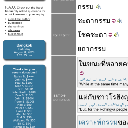
กรรม
F.A.Q.
Check out the list of
frequently asked questions for
a quick answer to your inquiry
ชะตา
กรรม
e-mail the author
guestbook
site settings
site news
โชค
ชะตา
bulk lookup
synonyms
Bangkok
ยถากรรม
Saturday
August 8, 2026
7:23:25 pm
ในขณะที่
หลายค
Thanks for your
recent donations!
Narisa N. $+++!
M
L
L
F
R
M
John A. $+++!
nai
kha
na
thee
laai
khohn
c
Paul S. $100!
"While at the same time many 
Mike A. $100!
Eric B. $100!
John Karl L. $100!
sample
แต่
กับ
ชาว
โรฮิง
Don S. $100!
John S. $100!
sentences
Peter B. $100!
L
L
M
M
M
Ingo B $50
dtaae
gap
chaao
ro:h
hing
y
Peter d C $50
"But, for the Rohingya people
Hans G $50
Alan M. $50
Rod S. $50
เคราะห์กรรม
ขอ
Wolfgang W. $50
Bill O. $70
Ravinder S. $20