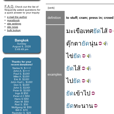
F.A.Q.
Check out the list of
[verb]
frequently asked questions for
a quick answer to your inquiry
e-mail the author
definition
to stuff; cram; press in; crowd
guestbook
site settings
site news
มะเขือเทศ
ยัด
ไส้
bulk lookup
Bangkok
ตุ๊กตา
ยัด
นุ่น
Sunday
August 9, 2026
3:49:49 pm
ไข่
ยัด
Thanks for your
recent donations!
ยัด
ไส้
Narisa N. $+++!
John A. $+++!
Paul S. $100!
examples
Mike A. $100!
ไป
ยัด
Eric B. $100!
John Karl L. $100!
Don S. $100!
John S. $100!
Peter B. $100!
ยัด
เข้าไป
Ingo B $50
Peter d C $50
Hans G $50
Alan M. $50
ยัด
ทะนาน
Rod S. $50
Wolfgang W. $50
Bill O. $70
Ravinder S. $20