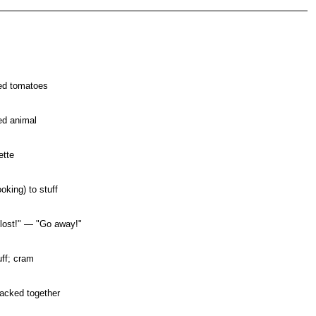
fed tomatoes
ed animal
ette
ooking) to stuff
 lost!" — "Go away!"
uff; cram
packed together