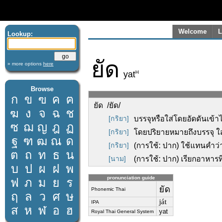
Welcome
L
Lookup:
ยัด
» more options
here
H
yat
Browse
ก
ข
ฃ
ค
ฅ
ยัด /ยัด/
ฆ
ง
จ
ฉ
ช
[กริยา]
บรรจุหรือใส่โดยอัดดันเข้าไ
ซ
ฌ
ญ
ฎ
ฏ
[กริยา]
โดยปริยายหมายถึงบรรจุ ใส่
ฐ
ฑ
ฒ
ณ
ด
[กริยา]
(การใช้: ปาก) ใช้แทนคำว่
ต
ถ
ท
ธ
น
[นาม]
(การใช้: ปาก) เรียกอาหารที่ม
บ
ป
ผ
ฝ
พ
pronunciation guide
ฟ
ภ
ม
ย
ร
ยัด
Phonemic Thai
ฤ
ล
ว
ศ
ษ
ját
IPA
ส
ห
ฬ
อ
ฮ
yat
Royal Thai General System