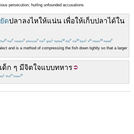
ious persecution; hurling unfounded accusations
ยัด
ปลา
ลง
ไห
ให้
แน่น
เพื่อ
ให้
เก็บ
ปลา
ได้
ใน
R
F
F
F
F
L
M
F
M
L
H
M
F
hai
hai
naaen
pheuua
hai
gep
bplaa
dai
nai
bpa
ri
maan
maak
ialect and is a method of compressing the fish down tightly so that a larger
เด็ก
ๆ
มี
จิตใจ
แบบ
ทหาร
L
H
R
ep
tha
haan