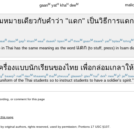
M
H
H
M
malic
gaan
yat
kha
dee
มหมาย
เดียวกับ
คำ
ว่า
"
แดก
"
เป็น
วิธี
การ
แดก
R
M
L
M
F
L
M
H
M
M
L
H
M
M
aai
diaao
gap
kham
waa
daaek
bpen
wi
thee
gaan
daaek
yat
bplaa
lohng
แดก
) in Thai has the same meaning as the word
(to stuff, press) in Isarn d
ครื่องแบบ
นักเรียน
ของ
ไทย
เพื่อ
กล่อมเกลา
ให้
F
L
H
M
R
M
F
L
M
F
L
M
L
M
ng
baaep
nak
riian
khaawng
thai
pheuua
glaawm
glao
hai
dek
mee
jit
jai
baa
iform of the Thai students so to instruct students to have a soldier’s spirit."
cording, or comment for this page
 this page
by original authors, rights reserved, used by permission; Portions
17 USC §107
.