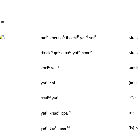
 in
H
R
F
H
F
stuf
ma
kheuua
thaeht
yat
sai
H
L
M
H
F
stuff
dtook
ga
dtaa
yat
noon
L
H
omel
khai
yat
H
F
(in c
yat
sai
M
H
"Get
bpai
yat
H
F
M
to st
yat
khao
bpai
H
H
M
[is] 
yat
tha
naan