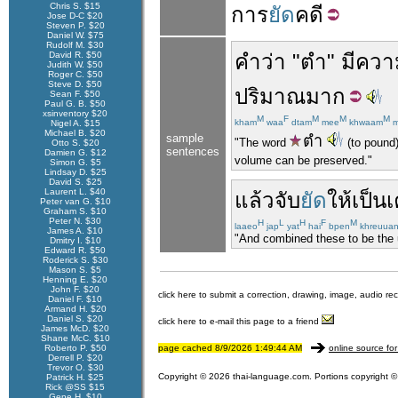
Chris S. $15
การ
ยัด
คดี
Jose D-C $20
Steven P. $20
Daniel W. $75
Rudolf M. $30
David R. $50
คำ
ว่า
"
ตำ
"
มี
ควา
Judith W. $50
Roger C. $50
Steve D. $50
ปริมาณมาก
Sean F. $50
Paul G. B. $50
xsinventory $20
M
F
M
M
M
kham
waa
dtam
mee
khwaam
m
Nigel A. $15
Michael B. $20
sample
ตำ
"The word
(to pound
Otto S. $20
sentences
Damien G. $12
volume can be preserved."
Simon G. $5
Lindsay D. $25
David S. $25
Laurent L. $40
แล้ว
จับ
ยัด
ให้เป็น
เ
Peter van G. $10
Graham S. $10
Peter N. $30
H
L
H
F
M
laaeo
jap
yat
hai
bpen
khreuua
James A. $10
"And combined these to be the un
Dmitry I. $10
Edward R. $50
Roderick S. $30
Mason S. $5
Henning E. $20
John F. $20
click here to submit a correction, drawing, image, audio re
Daniel F. $10
Armand H. $20
Daniel S. $20
click here to e-mail this page to a friend
James McD. $20
Shane McC. $10
Roberto P. $50
page cached 8/9/2026 1:49:44 AM
online source for
Derrell P. $20
Trevor O. $30
Copyright © 2026 thai-language.com. Portions copyright © 
Patrick H. $25
Rick @SS $15
Gene H. $10