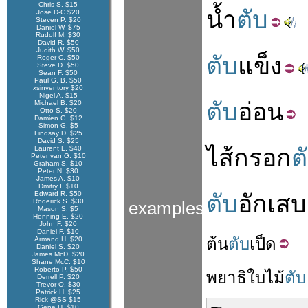
Chris S. $15
น้ำ
ตับ
Jose D-C $20
Steven P. $20
Daniel W. $75
Rudolf M. $30
David R. $50
Judith W. $50
ตับ
แข็ง
Roger C. $50
Steve D. $50
Sean F. $50
Paul G. B. $50
xsinventory $20
Nigel A. $15
ตับ
อ่อน
Michael B. $20
Otto S. $20
Damien G. $12
Simon G. $5
Lindsay D. $25
David S. $25
Laurent L. $40
ไส้กรอก
ต
Peter van G. $10
Graham S. $10
Peter N. $30
James A. $10
Dmitry I. $10
Edward R. $50
ตับ
อักเสบ
Roderick S. $30
examples
Mason S. $5
Henning E. $20
John F. $20
Daniel F. $10
ต้น
ตับ
เป็ด
Armand H. $20
Daniel S. $20
James McD. $20
Shane McC. $10
Roberto P. $50
พยาธิ
ใบไม้
ตับ
Derrell P. $20
Trevor O. $30
Patrick H. $25
Rick @SS $15
Gene H. $10