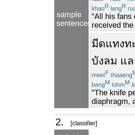
R
R
khao
lang
ru
sample
"All his fan
sentences
received the
มีด
แทง
ทะ
บังลม
แล
F
meet
thaaeng
M
M
bang
lohm
l
"The knife p
diaphragm, an
2.
[classifier]