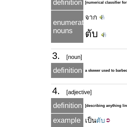
definition
[numerical classifier for 
จาก
enumerated
nouns
ตับ
3.
[noun]
definition
a skewer used to barbeq
4.
[adjective]
definition
[describing anything lin
example
เป็น
ตับ