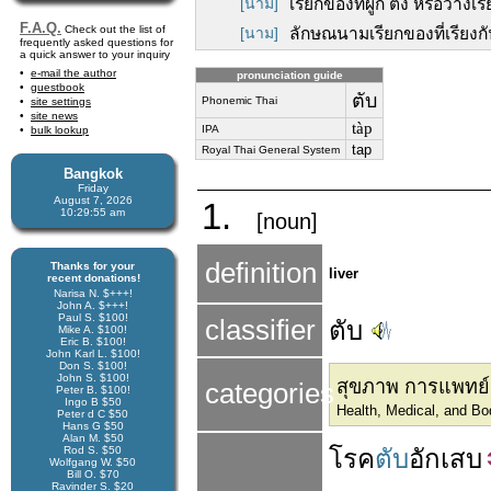
[นาม]
เรียกของที่ผูก ตั้ง หรือวางเ
F.A.Q.
Check out the list of
[นาม]
ลักษณนามเรียกของที่เรียงกั
frequently asked questions for
a quick answer to your inquiry
e-mail the author
pronunciation guide
guestbook
ตับ
Phonemic Thai
site settings
site news
tàp
IPA
bulk lookup
tap
Royal Thai General System
Bangkok
Friday
August 7, 2026
1.
10:29:56 am
[noun]
definition
Thanks for your
liver
recent donations!
Narisa N. $+++!
John A. $+++!
Paul S. $100!
classifier
ตับ
Mike A. $100!
Eric B. $100!
John Karl L. $100!
Don S. $100!
John S. $100!
สุขภาพ การแพทย์แ
categories
Peter B. $100!
Ingo B $50
Health, Medical, and B
Peter d C $50
Hans G $50
Alan M. $50
Rod S. $50
โรค
ตับ
อักเสบ
Wolfgang W. $50
Bill O. $70
Ravinder S. $20