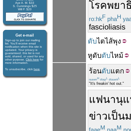
โรค
พยาธ
Aye A. M. $33
S. Cummings $25
Will F. $20
F
H
ro:hk
pha
ya
fascioliasis
Get e-mail
ตับ
ไต
ไส้
พุง
Sign-up to join our mail­ing
list. You'll receive e­mail
notification when this site is
updated. Your privacy is
guaran­teed; this list is not
หู
ดับ
ตับ
ไหม้
sold, shared, or used for any
other purpose.
Click here
for
more infor­mation.
ร้อน
ตับ
แตก
To unsubscribe, click
here
.
H
L
L
raawn
dtap
dtaaek
"It's freakin' hot out."
แฟนานุ
ข่าว
เป็น
ม
M
M
faae
naa
no