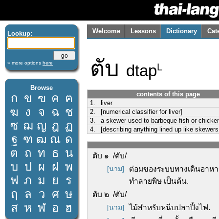
Welcome
Lessons
Dictionary
Cat
Lookup:
ตับ
» more options
here
dtap
L
Browse
contents of this page
ก
ข
ฃ
ค
ฅ
1.
liver
ฆ
ง
จ
ฉ
ช
2.
[numerical classifier for liver]
3.
a skewer used to barbeque fish or chicke
ซ
ฌ
ญ
ฎ
ฏ
4.
[describing anything lined up like skewers 
ฐ
ฑ
ฒ
ณ
ด
ต
ถ
ท
ธ
น
ตับ ๑ /ตับ/
บ
ป
ผ
ฝ
พ
[นาม]
ต่อมของระบบทางเดินอาหารข
ฟ
ภ
ม
ย
ร
ทำลายพิษ เป็นต้น.
ฤ
ล
ว
ศ
ษ
ตับ ๒ /ตับ/
ส
ห
ฬ
อ
ฮ
[นาม]
ไม้สำหรับหนีบปลาปิ้งไฟ.