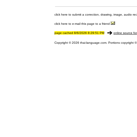
click here to submit a correction, drawing, image, audio re
click here to e-mail this page to a friend
page cached 8/6/2026 8:29:51 PM
online source fo
Copyright © 2026 thai-language.com. Portions copyright © 