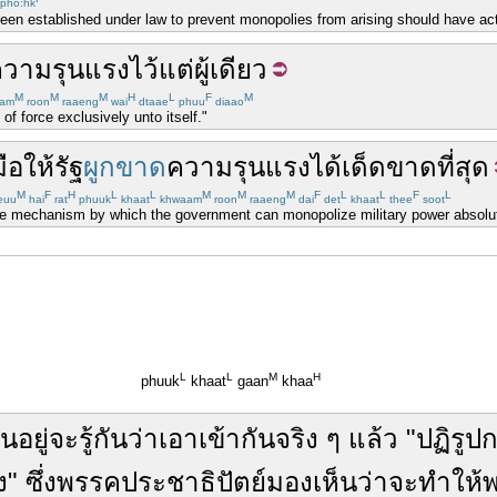
pho:hk
een established under law to prevent monopolies from arising should have ac
วามรุนแรง
ไว้
แต่ผู้เดียว
M
M
M
H
L
F
M
am
roon
raaeng
wai
dtaae
phuu
diaao
f force exclusively unto itself."
มือ
ให้
รัฐ
ผูกขาด
ความรุนแรง
ได้
เด็ดขาด
ที่สุด
M
F
H
L
L
M
M
M
F
L
L
F
L
euu
hai
rat
phuuk
khaat
khwaam
roon
raaeng
dai
det
khaat
thee
soot
he mechanism by which the government can monopolize military power absolut
L
L
M
H
phuuk
khaat
gaan
khaa
้น
อยู่
จะ
รู้กัน
ว่า
เอา
เข้ากัน
จริง ๆ แล้ว
"
ปฏิรูป
ก
ง
"
ซึ่ง
พรรคประชาธิปัตย์
มองเห็น
ว่า
จะ
ทำให้
พ