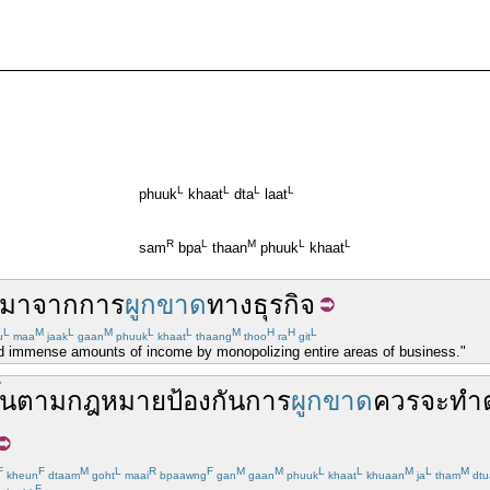
L
L
L
L
phuuk
khaat
dta
laat
R
L
M
L
L
sam
bpa
thaan
phuuk
khaat
ึมา
จาก
การ
ผูกขาด
ทาง
ธุรกิจ
L
M
L
M
L
L
M
H
H
L
u
maa
jaak
gaan
phuuk
khaat
thaang
thoo
ra
git
d immense amounts of income by monopolizing entire areas of business."
้น
ตามกฎหมาย
ป้องกัน
การ
ผูกขาด
ควร
จะ
ทำต
F
F
M
L
R
F
M
M
L
L
M
L
M
kheun
dtaam
goht
maai
bpaawng
gan
gaan
phuuk
khaat
khuaan
ja
tham
dtu
F