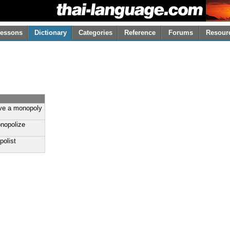
essons
Dictionary
Categories
Reference
Forums
Resour
ve a monopoly
nopolize
olist