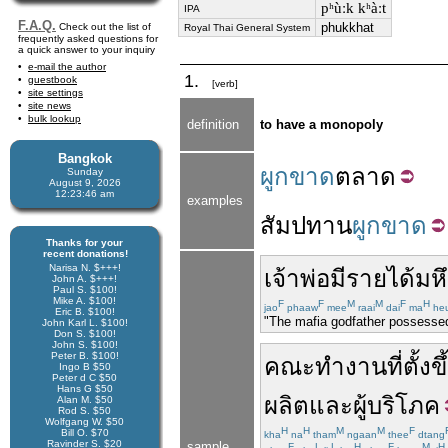
pʰùːk kʰàːt
IPA
F.A.Q.
phukkhat
Check out the list of
Royal Thai General System
frequently asked questions for
a quick answer to your inquiry
e-mail the author
1.
guestbook
[verb]
site settings
site news
bulk lookup
definition
to have a monopoly
Bangkok
ผูกขาด
ตลาด
Sunday
August 9, 2026
12:23:46 am
examples
สัมปทาน
ผูกขาด
Thanks for your
recent donations!
Narisa N. $+++!
เจ้าพ่อ
มีรายได้
มห
John A. $+++!
Paul S. $100!
Mike A. $100!
F
F
M
M
F
H
jao
phaaw
mee
raai
dai
ma
he
Eric B. $100!
"The mafia godfather possesse
John Karl L. $100!
Don S. $100!
John S. $100!
Peter B. $100!
คณะทำงาน
ที่
ตั้งขึ
Ingo B $50
Peter d C $50
Hans G $50
ผลิต
และ
ผู้บริโภค
Alan M. $50
Rod S. $50
Wolfgang W. $50
H
H
M
M
F
Bill O. $70
kha
na
tham
ngaan
thee
dtang
Ravinder S. $20
sample
F
L
L
H
F
M
H