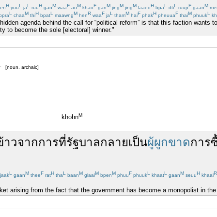
H
L
L
H
M
F
M
F
M
M
M
H
L
L
F
M
en
yuu
ja
ruu
gan
waa
ao
khao
gan
jing
jing
laaeo
bpa
dti
ruup
gaan
me
L
M
H
L
M
R
F
L
M
F
H
F
M
L
bpra
chaa
thi
bpat
maawng
hen
waa
ja
tham
hai
phak
pheuua
thai
phuuk
kh
idden agenda behind the call for “political reform” is that this faction wants
y to become the sole [electoral] winner."
L
[noun, archaic]
M
khohn
ข้าว
จาก
การที่
รัฐบาล
กลายเป็น
ผู้ผูกขาด
การซ
L
M
F
H
L
M
M
M
F
L
L
M
H
R
jaak
gaan
thee
rat
tha
baan
glaai
bpen
phuu
phuuk
khaat
gaan
seuu
khaai
ket arising from the fact that the government has become a monopolist in the