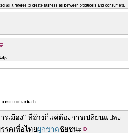
ted as a referee to create fairness as between producers and consumers."
ely."
to monopoloze trade
ารเมือง
"
ที่
อ้าง
ก็
แค่
ต้องการ
เปลี่ยนแปลง
รรคเพื่อไทย
ผูกขาด
ชัยชนะ