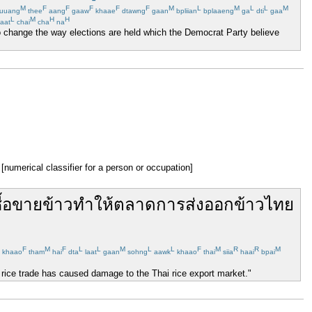
M
F
F
F
F
F
M
L
M
L
L
M
uuang
thee
aang
gaaw
khaae
dtawng
gaan
bpliian
bplaaeng
ga
dti
gaa
L
M
H
H
aat
chai
cha
na
 to change the way elections are held which the Democrat Party believe
[numerical classifier for a person or occupation]
ื้อขาย
ข้าว
ทำให้
ตลาด
การส่งออก
ข้าว
ไทย
F
M
F
L
L
M
L
L
F
M
R
R
M
khaao
tham
hai
dta
laat
gaan
sohng
aawk
khaao
thai
siia
haai
bpai
 rice trade has caused damage to the Thai rice export market."