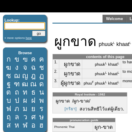
Welcome
L
Lookup:
ผูกขาด
» more options
here
L
L
phuuk
khaat
Browse
contents of this page
ก
ข
ฃ
ค
ฅ
1.
to ha
ผูกขาด
L
L
phuuk
khaat
ฆ
ง
จ
ฉ
ช
2.
to mo
ผูกขาด
L
L
ซ
ฌ
ญ
ฎ
ฏ
phuuk
khaat
3.
monop
ฐ
ฑ
ฒ
ณ
ด
ผู้ผูกขาด
F
L
L
phuu
phuuk
khaat
ต
ถ
ท
ธ
น
Royal Institute - 1982
บ
ป
ผ
ฝ
พ
ผูกขาด /ผูก-ขาด/
ฟ
ภ
ม
ย
ร
[กริยา]
สงวนสิทธิไว้แต่ผู้เดียว.
ฤ
ล
ว
ศ
ษ
pronunciation guide
ส
ห
ฬ
อ
ฮ
ผูก-ขาด
Phonemic Thai