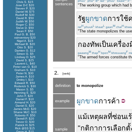
phuu
pha
lit
lae
phuu
baaw
ri
Chris S. $15
sentences
"The working group which had b
Jose D-C $20
Steven P. $20
Daniel W. $75
Rudolf M. $30
รัฐ
ผูกขาด
การใช้
ค
David R. $50
Judith W. $50
Roger C. $50
H
L
L
M
H
rat
phuuk
khaat
gaan
chai
khwa
Steve D. $50
"The state monopolizes the use o
Sean F. $50
Paul G. B. $50
xsinventory $20
Nigel A. $15
กองทัพ
เป็น
เครื่อง
Michael B. $20
Otto S. $20
Damien G. $12
M
H
M
F
gaawng
thap
bpen
khreuuang
m
Simon G. $5
"The armed forces constitute t
Lindsay D. $25
David S. $25
Laurent L. $40
Peter van G. $10
Graham S. $10
2.
Peter N. $30
[verb]
James A. $10
Dmitry I. $10
Edward R. $50
definition
to monopolize
Roderick S. $30
Mason S. $5
Henning E. $20
John F. $20
ผูกขาด
การค้า
Daniel F. $10
example
Armand H. $20
Daniel S. $20
James McD. $20
Shane McC. $10
แม้
เหตุผล
ที่
ซ่อนเร
Roberto P. $50
Derrell P. $20
Trevor O. $30
Patrick H. $25
"
กติกา
การเลือกตั้
Rick @SS $15
sample
Gene H. $10