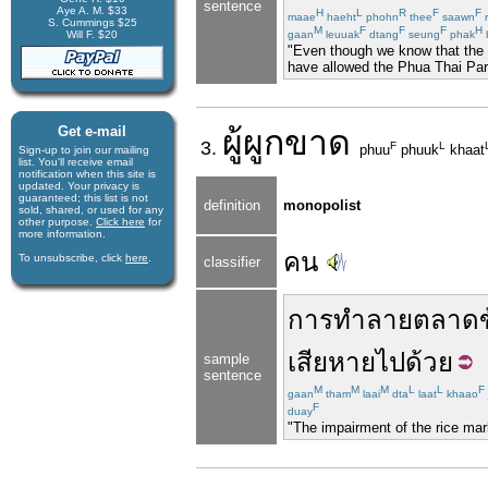
sentence
Aye A. M. $33
H
L
R
F
F
maae
haeht
phohn
thee
saawn
r
S. Cummings $25
M
F
F
F
H
Will F. $20
gaan
leuuak
dtang
seung
phak
"Even though we know that the h
have allowed the Phua Thai Part
Get e-mail
ผู้
ผูกขาด
3.
F
L
phuu
phuuk
khaat
Sign-up to join our mail­ing
list. You'll receive e­mail
notification when this site is
updated. Your privacy is
guaran­teed; this list is not
definition
monopolist
sold, shared, or used for any
other purpose.
Click here
for
more infor­mation.
คน
To unsubscribe, click
here
.
classifier
การทำลาย
ตลาด
เสียหาย
ไปด้วย
sample
sentence
M
M
M
L
L
F
gaan
tham
laai
dta
laat
khaao
F
duay
"The impairment of the rice mar