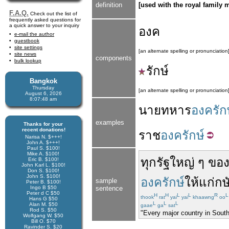
definition
[used with the royal family 
F.A.Q.
Check out the list of
frequently asked questions for
a quick answer to your inquiry
องค
e-mail the author
guestbook
site settings
[an alternate spelling or pronunciation
site news
components
bulk lookup
รักษ์
Bangkok
Thursday
[an alternate spelling or pronunciation
August 6, 2026
8:07:49 am
นาย
ทหาร
องครัก
examples
Thanks for your
recent donations!
ราช
องครักษ์
Narisa N. $+++!
John A. $+++!
Paul S. $100!
Mike A. $100!
ทุก
รัฐ
ใหญ่ ๆ
ขอ
Eric B. $100!
John Karl L. $100!
Don S. $100!
John S. $100!
องครักษ์
ให้
แก่
กษั
sample
Peter B. $100!
Ingo B $50
sentence
Peter d C $50
H
H
L
L
R
L
thook
rat
yai
yai
khaawng
oo
Hans G $50
L
L
L
Alan M. $50
gaae
ga
sat
Rod S. $50
"Every major country in South
Wolfgang W. $50
Bill O. $70
Ravinder S. $20