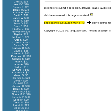
Chris S. $15
Jose D-C $20
Steven P. $20
click here to submit a correction, drawing, image, audio re
Daniel W. $75
Rudolf M. $30
David R. $50
click here to e-mail this page to a friend
Judith W. $50
Roger C. $50
page cached 8/5/2026 6:07:43 PM
online source fo
Steve D. $50
Sean F. $50
Paul G. B. $50
Copyright © 2026 thai-language.com. Portions copyright © 
xsinventory $20
Nigel A. $15
Michael B. $20
Otto S. $20
Damien G. $12
Simon G. $5
Lindsay D. $25
David S. $25
Laurent L. $40
Peter van G. $10
Graham S. $10
Peter N. $30
James A. $10
Dmitry I. $10
Edward R. $50
Roderick S. $30
Mason S. $5
Henning E. $20
John F. $20
Daniel F. $10
Armand H. $20
Daniel S. $20
James McD. $20
Shane McC. $10
Roberto P. $50
Derrell P. $20
Trevor O. $30
Patrick H. $25
Rick @SS $15
Gene H. $10