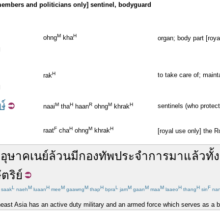
members and politicians only] sentinel, bodyguard
M
H
ohng
kha
organ; body part [roy
]
H
to take care of; mainta
rak
]
ษ์
M
H
R
M
H
sentinels (who protect
naai
tha
haan
ohng
khrak
F
H
M
H
raat
cha
ohng
khrak
[royal use only] the 
ง
อุษาคเนย์
ล้วน
มี
กองทัพ
ประจำการ
มา
แล้ว
ทั้
ตริย์
L
M
H
M
M
H
L
M
M
M
H
H
F
saak
naeh
luaan
mee
gaawng
thap
bpra
jam
gaan
maa
laaeo
thang
sin
na
east Asia has an active duty military and an armed force which serves as a b