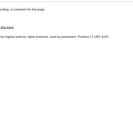
cording, or comment for this page
r this page
by original authors, rights reserved, used by permission; Portions
17 USC §107
.