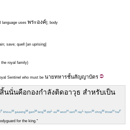
พระองค์
al language uses
]; body
in; save; quell [an uprising]
 the royal family)
นายทหาร
ชั้น
สัญญาบัตร
Royal Sentinel who must be
งสิ้น
นั่น
คือ
กองกำลัง
ติด
อาวุธ
สำหรับ
เป็น
F
M
M
M
M
L
M
H
R
L
M
M
H
F
n
kheuu
gaawng
gam
lang
dtit
aa
woot
sam
rap
bpen
ohng
khrak
hai
odyguard for the king."