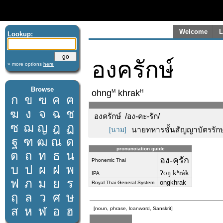
Welcome
L
Lookup:
องครักษ์
» more options
here
Browse
M
H
ohng
khrak
ก
ข
ฃ
ค
ฅ
ฆ
ง
จ
ฉ
ช
องครักษ์ /อง-คะ-รัก/
ซ
ฌ
ญ
ฎ
ฏ
[นาม]
นายทหารชั้นสัญญาบัตรรักษา
ฐ
ฑ
ฒ
ณ
ด
pronunciation guide
ต
ถ
ท
ธ
น
อง-คฺรัก
Phonemic Thai
บ
ป
ผ
ฝ
พ
ʔoŋ kʰrák
IPA
ฟ
ภ
ม
ย
ร
ongkhrak
Royal Thai General System
ฤ
ล
ว
ศ
ษ
ส
ห
ฬ
อ
ฮ
[noun, phrase, loanword, Sanskrit]