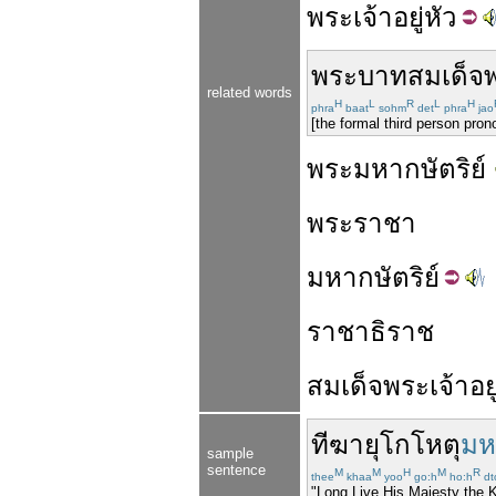
พระ
เจ้า
อยู่
หัว
พระบาท
สมเด็จ
related words
H
L
R
L
H
phra
baat
sohm
det
phra
jao
[the formal third person pron
พระมหากษัตริย์
พระราชา
มหา
กษัตริย์
ราชาธิราช
สมเด็จ
พระเจ้าอยู
ทีฆายุ
โกโหตุ
มห
sample
sentence
M
M
H
M
R
thee
khaa
yoo
go:h
ho:h
dt
"Long Live His Majesty the K