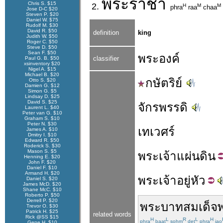
พระ
ราชา
Chris S. $15
2.
H
M
M
phra
raa
chaa
Jose D-C $20
Steven P. $20
Daniel W. $75
Rudolf M. $30
David R. $50
definition
king
Judith W. $50
Roger C. $50
Steve D. $50
Sean F. $50
พระองค์
classifier
Paul G. B. $50
xsinventory $20
Nigel A. $15
Michael B. $20
กษัตริย์
Otto S. $20
Damien G. $12
Simon G. $5
Lindsay D. $25
David S. $25
จักรพรรดิ
Laurent L. $40
Peter van G. $10
Graham S. $10
Peter N. $30
เทเวศร์
James A. $10
Dmitry I. $10
Edward R. $50
Roderick S. $30
Mason S. $5
พระ
เจ้า
แผ่นดิน
Henning E. $20
John F. $20
Daniel F. $10
Armand H. $20
พระ
เจ้า
อยู่
หัว
Daniel S. $20
James McD. $20
Shane McC. $10
Roberto P. $50
Derrell P. $20
พระบาท
สมเด็จ
Trevor O. $30
Patrick H. $25
related words
Rick @SS $15
H
L
R
L
H
phra
baat
sohm
det
phra
jao
Gene H. $10