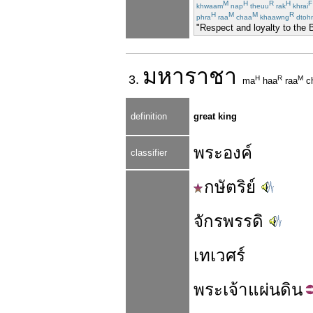
M
H
R
H
F
khwaam
nap
theuu
rak
khrai
H
M
M
R
phra
raa
chaa
khaawng
dtoh
"Respect and loyalty to the 
มหา
ราชา
3.
H
R
M
ma
haa
raa
c
definition
great king
พระองค์
classifier
กษัตริย์
จักรพรรดิ
เทเวศร์
พระ
เจ้า
แผ่นดิน