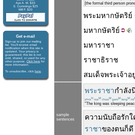
[the formal third person pron
Aye A. M. $33
S. Cummings $25
Will F. $20
พระมหากษัตริย์
มหา
กษัตริย์
Get e-mail
Sign-up to join our mail­ing
มหาราชา
list. You'll receive e­mail
notification when this site is
updated. Your privacy is
guaran­teed; this list is not
ราชาธิราช
sold, shared, or used for any
other purpose.
Click here
for
more infor­mation.
To unsubscribe, click
here
.
สมเด็จ
พระเจ้าอยู
พระราชา
กำลัง
น
H
M
M
M
M
phra
raa
chaa
gam
lang
nit
"The king was sleeping peacef
sample
ความนับถือ
รักใ
sentences
ราชา
ของตน
ก็
ดี