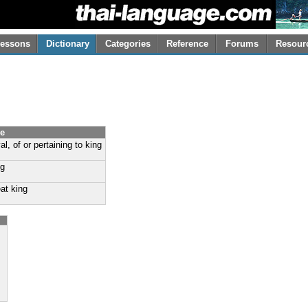
essons
Dictionary
Categories
Reference
Forums
Resour
ge
al, of or pertaining to king
ng
eat king