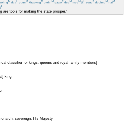
M
L
M
R
M
F
M
M
L
F
M
M
wohng
dtra
guun
khaawng
dtohn
gaaw
dee
mee
jit
seuu
dtrohng
nai
F
g
 are tools for making the state prosper."
ical classifier for kings, queens and royal family members]
al] king
or
monarch; sovereign; His Majesty