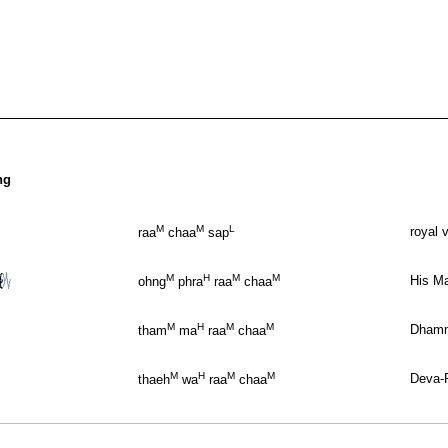
ng
M
M
L
royal 
raa
chaa
sap
M
H
M
M
His Ma
ohng
phra
raa
chaa
M
H
M
M
Dhamm
tham
ma
raa
chaa
M
H
M
M
Deva-R
thaeh
wa
raa
chaa