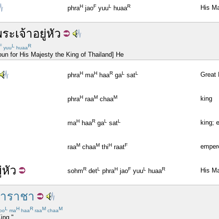
H
F
L
R
His Ma
phra
jao
yuu
huaa
พระ
เจ้าอยู่หัว
F
L
R
yuu
huaa
oun for His Majesty the King of Thailand] He
H
H
R
L
L
Great 
phra
ma
haa
ga
sat
H
M
M
king
phra
raa
chaa
H
R
L
L
king; 
ma
haa
ga
sat
M
M
H
F
emper
raa
chaa
thi
raat
่หัว
R
L
H
F
L
R
His Ma
sohm
det
phra
jao
yuu
huaa
าราชา
L
H
R
M
M
oo
ma
haa
raa
chaa
ing."