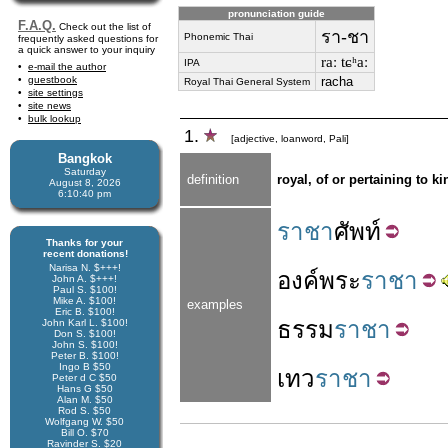
pronunciation guide
F.A.Q.
Check out the list of
รา-ชา
Phonemic Thai
frequently asked questions for
a quick answer to your inquiry
raː tɕʰaː
IPA
e-mail the author
guestbook
racha
Royal Thai General System
site settings
site news
bulk lookup
1.
[adjective, loanword, Pali]
Bangkok
Saturday
definition
royal, of or pertaining to ki
August 8, 2026
6:10:41 pm
ราชา
ศัพท์
Thanks for your
recent donations!
Narisa N. $+++!
องค์
พระ
ราชา
John A. $+++!
Paul S. $100!
Mike A. $100!
examples
Eric B. $100!
ธรรม
ราชา
John Karl L. $100!
Don S. $100!
John S. $100!
Peter B. $100!
Ingo B $50
เทว
ราชา
Peter d C $50
Hans G $50
Alan M. $50
Rod S. $50
Wolfgang W. $50
Bill O. $70
Ravinder S. $20