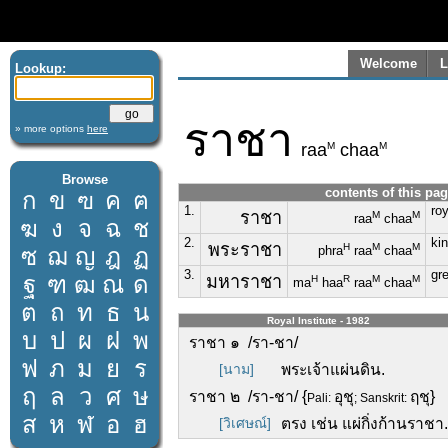
Welcome
L
Lookup:
ราชา
» more options
here
M
M
raa
chaa
Browse
contents of this pa
ก
ข
ฃ
ค
ฅ
1.
roy
ราชา
M
M
raa
chaa
ฆ
ง
จ
ฉ
ช
2.
ki
พระราชา
H
M
M
ซ
ฌ
ญ
ฎ
ฏ
phra
raa
chaa
3.
gr
ฐ
ฑ
ฒ
ณ
ด
มหาราชา
H
R
M
M
ma
haa
raa
chaa
ต
ถ
ท
ธ
น
Royal Institute - 1982
บ
ป
ผ
ฝ
พ
ราชา ๑ /รา-ชา/
ฟ
ภ
ม
ย
ร
[นาม]
พระเจ้าแผ่นดิน.
ฤ
ล
ว
ศ
ษ
ราชา ๒ /รา-ชา/ {
อุชุ
ฤชุ}
Pali:
; Sanskrit:
ส
ห
ฬ
อ
ฮ
[วิเศษณ์]
ตรง เช่น แผ่กิ่งก้านราชา.