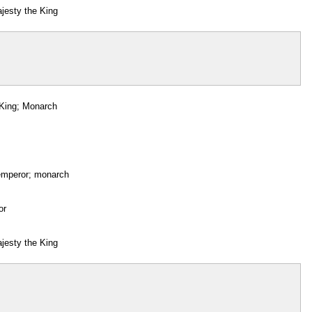
jesty the King
King; Monarch
emperor; monarch
or
jesty the King