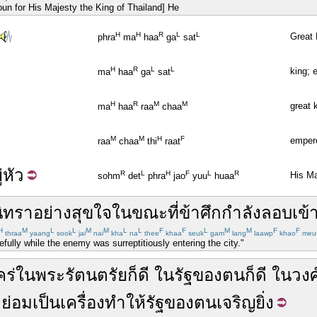
oun for His Majesty the King of Thailand] He
H
H
R
L
L
Great 
phra
ma
haa
ga
sat
H
R
L
L
king; 
ma
haa
ga
sat
H
R
M
M
great 
ma
haa
raa
chaa
M
M
H
F
emper
raa
chaa
thi
raat
่หัว
R
L
H
F
L
R
His Ma
sohm
det
phra
jao
yuu
huaa
ิทรา
อย่าง
สุขใจ
ในขณะที่
ข้าศึก
กำลัง
ลอบ
เข้
H
M
L
L
M
M
L
L
F
F
L
M
M
F
F
thraa
yaang
sook
jai
nai
kha
na
thee
khaa
seuk
gam
lang
laawp
khao
meu
ully while the enemy was surreptitiously entering the city."
คร่
ใน
พระรัตนตรัย
ก็
ดี
ใน
รัฐ
ของตน
ก็
ดี
ใน
วงศ
ย่อม
เป็น
เครื่อง
ทำให้
รัฐ
ของตน
เจริญ
ยิ่ง