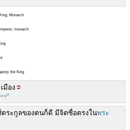
King; Monarch
emperor; monarch
king
or
jesty the King
า
เมือง
M
uang
์
ตระกูล
ของตน
ก็
ดี
มี
จิต
ซื่อตรง
ใน
พระ