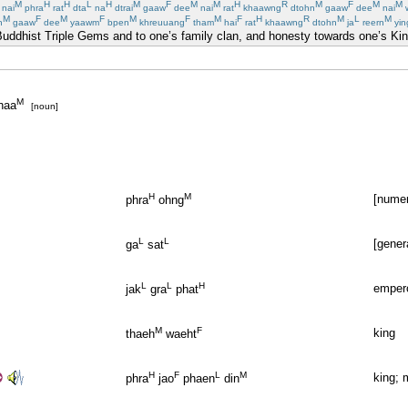
M
H
H
L
H
M
F
M
M
H
R
M
F
M
M
nai
phra
rat
dta
na
dtrai
gaaw
dee
nai
rat
khaawng
dtohn
gaaw
dee
nai
M
F
M
F
M
F
M
F
H
R
M
L
M
n
gaaw
dee
yaawm
bpen
khreuuang
tham
hai
rat
khaawng
dtohn
ja
reern
yin
Buddhist Triple Gems and to one’s family clan, and honesty towards one’s King
M
haa
[noun]
H
M
[numer
phra
ohng
L
L
[gener
ga
sat
L
L
H
emper
jak
gra
phat
M
F
king
thaeh
waeht
H
F
L
M
king; 
phra
jao
phaen
din