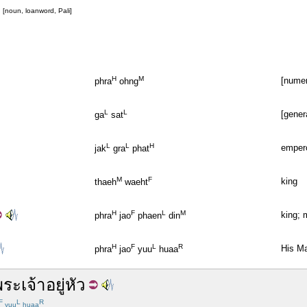
[noun, loanword, Pali]
H
M
[numer
phra
ohng
L
L
[gener
ga
sat
L
L
H
emper
jak
gra
phat
M
F
king
thaeh
waeht
H
F
L
M
king; 
phra
jao
phaen
din
H
F
L
R
His Ma
phra
jao
yuu
huaa
พระ
เจ้าอยู่หัว
F
L
R
yuu
huaa