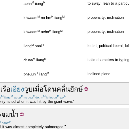
M
M
to sway; lean to a particu
aehn
iiang
M
H
M
propensity; inclination
khwaam
no:hm
iiang
M
M
M
propensity; inclination
khwaam
aehn
iiang
M
H
leftist; political liberal; l
iiang
saai
M
M
italic characters in typin
dtuaa
iiang
H
M
inclined plane
pheuun
iiang
ง
เรือ
เอียง
วูบ
เมื่อ
โดน
คลื่น
ยักษ์
M
M
F
F
M
F
H
a
iiang
wuup
meuua
do:hn
khleuun
yak
nly listed when it was hit by the giant wave."
ะ
จมน้ำ
M
H
naam
il it was almost completely submerged."