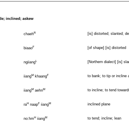
ide; inclined; askew
R
[is] distorted; slanted; d
chaeh
F
[of shape] [is] distorted
biaao
L
[Northern dialect] [is] sl
ngiiang
M
F
to bank; to tip or incline 
iiang
khaang
M
M
to incline; to tend toward
iiang
aehn
H
F
M
inclined plane
ra
naap
iiang
H
M
to tend; incline; lean
no:hm
iiang