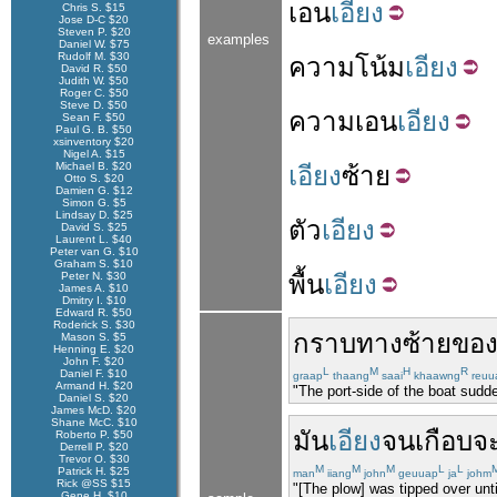
เอน
เอียง
Chris S. $15
Jose D-C $20
Steven P. $20
examples
Daniel W. $75
Rudolf M. $30
ความ
โน้ม
เอียง
David R. $50
Judith W. $50
Roger C. $50
Steve D. $50
ความ
เอน
เอียง
Sean F. $50
Paul G. B. $50
xsinventory $20
Nigel A. $15
Michael B. $20
เอียง
ซ้าย
Otto S. $20
Damien G. $12
Simon G. $5
Lindsay D. $25
ตัว
เอียง
David S. $25
Laurent L. $40
Peter van G. $10
Graham S. $10
Peter N. $30
พื้น
เอียง
James A. $10
Dmitry I. $10
Edward R. $50
Roderick S. $30
กราบ
ทางซ้าย
ขอ
Mason S. $5
Henning E. $20
John F. $20
L
M
H
R
Daniel F. $10
graap
thaang
saai
khaawng
reuu
Armand H. $20
"The port-side of the boat sudde
Daniel S. $20
James McD. $20
Shane McC. $10
มัน
เอียง
จน
เกือบ
จ
Roberto P. $50
Derrell P. $20
Trevor O. $30
M
M
M
L
L
Patrick H. $25
man
iiang
john
geuuap
ja
johm
Rick @SS $15
"[The plow] was tipped over unt
Gene H. $10