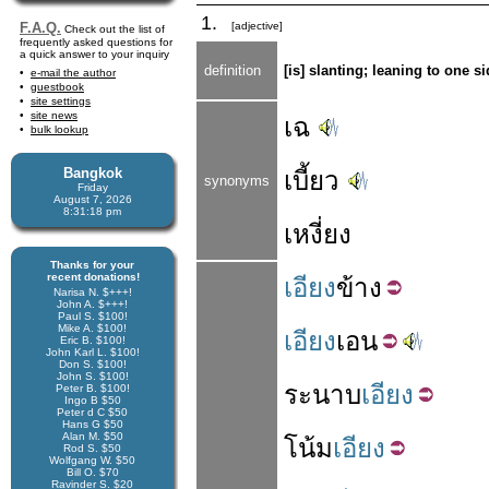
1.
F.A.Q.
[adjective]
Check out the list of
frequently asked questions for
a quick answer to your inquiry
definition
[is] slanting; leaning to one s
e-mail the author
guestbook
site settings
site news
เฉ
bulk lookup
Bangkok
เบี้ยว
synonyms
Friday
August 7, 2026
8:31:18 pm
เหงี่ยง
Thanks for your
recent donations!
เอียง
ข้าง
Narisa N. $+++!
John A. $+++!
Paul S. $100!
Mike A. $100!
เอียง
เอน
Eric B. $100!
John Karl L. $100!
Don S. $100!
John S. $100!
ระนาบ
เอียง
Peter B. $100!
Ingo B $50
Peter d C $50
Hans G $50
Alan M. $50
โน้ม
เอียง
Rod S. $50
Wolfgang W. $50
Bill O. $70
Ravinder S. $20