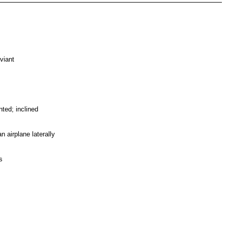
eviant
anted; inclined
an airplane laterally
s