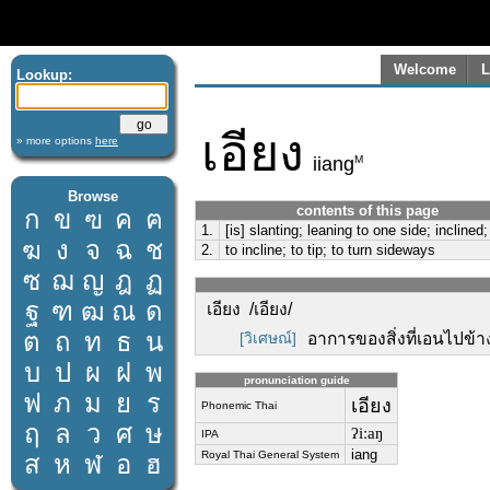
Welcome
L
Lookup:
เอียง
» more options
here
M
iiang
Browse
contents of this page
ก
ข
ฃ
ค
ฅ
1.
[is] slanting; leaning to one side; incline
ฆ
ง
จ
ฉ
ช
2.
to incline; to tip; to turn sideways
ซ
ฌ
ญ
ฎ
ฏ
ฐ
ฑ
ฒ
ณ
ด
เอียง /เอียง/
ต
ถ
ท
ธ
น
[วิเศษณ์]
อาการของสิ่งที่เอนไปข้าง
บ
ป
ผ
ฝ
พ
pronunciation guide
ฟ
ภ
ม
ย
ร
เอียง
Phonemic Thai
ฤ
ล
ว
ศ
ษ
ʔiːaŋ
IPA
iang
Royal Thai General System
ส
ห
ฬ
อ
ฮ