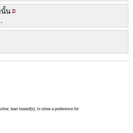
ย
นั้น
."
ncline; lean toward(s); to show a preference for