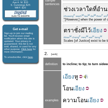
sample
Aye A. M. $33
sentences
S. Cummings $25
ช่วงเวลา
ใด
ที่
อำน
Will F. $20
F
M
M
M
F
chuaang
waeh
laa
dai
thee
am
"[However,] when the power of one
ตราชั่ง
มี
ไว้
เอียง
Get e-mail
Sign-up to join our mail­ing
list. You'll receive e­mail
M
F
M
H
M
dtraa
chang
mee
wai
iiang
notification when this site is
Scales [of Justice] exist to be t
updated. Your privacy is
guaran­teed; this list is not
sold, shared, or used for any
other purpose.
Click here
for
more infor­mation.
2.
[verb]
To unsubscribe, click
here
.
definition
to incline; to tip; to turn side
เอียง
หู
โอน
เอียง
ความ
โอน
เอียง
examples