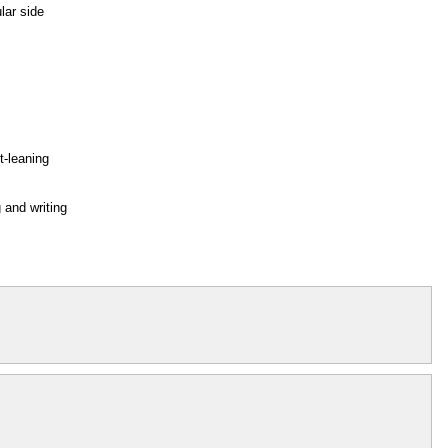
lar side
eft-leaning
g and writing