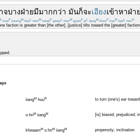
าจ
บาง
ฝ่าย
มี
มากกว่า
มัน
ก็
จะ
เอียง
เข้าหา
ฝ่า
M
F
M
L
M
F
L
M
F
L
M
F
R
L
H
naat
baang
faai
mee
maak
gwaa
man
gaaw
ja
iiang
khao
haa
faai
nan
 faction is greater than [the other], [justice] tilts toward the [greater] faction
ipped.
ways
M
R
to turn (one's) ear toward
iiang
huu
M
M
[is] biased; prejudiced; i
o:hn
iiang
M
M
M
propensity; inclination
khwaam
o:hn
iiang