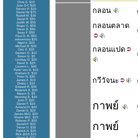
Chris S. $15
Jose D-C $20
กลอน
Steven P. $20
Daniel W. $75
Rudolf M. $30
David R. $50
Judith W. $50
กลอน
ตลาด
Roger C. $50
Steve D. $50
Sean F. $50
Paul G. B. $50
xsinventory $20
Nigel A. $15
Michael B. $20
กลอน
แปด
Otto S. $20
Damien G. $12
Simon G. $5
Lindsay D. $25
David S. $25
Laurent L. $40
Peter van G. $10
Graham S. $10
Peter N. $30
กวี
วัจนะ
James A. $10
Dmitry I. $10
Edward R. $50
Roderick S. $30
Mason S. $5
Henning E. $20
John F. $20
กาพย์
Daniel F. $10
Armand H. $20
Daniel S. $20
James McD. $20
Shane McC. $10
Roberto P. $50
กาพย์
Derrell P. $20
Trevor O. $30
Patrick H. $25
Rick @SS $15
Gene H. $10