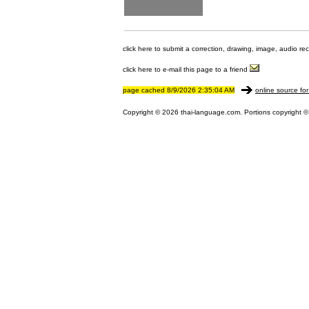
click here to submit a correction, drawing, image, audio re
click here to e-mail this page to a friend
page cached 8/9/2026 2:35:04 AM
online source for
Copyright © 2026 thai-language.com. Portions copyright © 