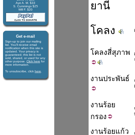
ยานี
Aye A. M. $33
S. Cummings $25
Will F. $20
โคลง
Get e-mail
Sign-up to join our mail­ing
list. You'll receive e­mail
notification when this site is
โคลง
สี่
สุภาพ
updated. Your privacy is
guaran­teed; this list is not
sold, shared, or used for any
other purpose.
Click here
for
more infor­mation.
To unsubscribe, click
here
.
งาน
ประพันธ์
งาน
ร้อย
กรอง
งาน
ร้อย
แก้ว