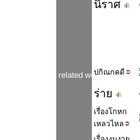
นิราศ
ปกิณก
คดี
related words
ร่าย
เรื่อง
โกหก
เหลวไหล
เรื่อง
งมงาย