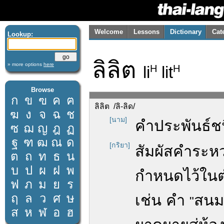
Welcome
Lessons
Dictionary
Cat
Lookup:
ลิลิต
» more options
here
li
lit
H
H
Browse
ก
ข
ฃ
ค
ฅ
ลิลิต /ลิ-ลิด/
ฆ
ง
จ
ฉ
ช
[นาม]
คำประพันธ์ชน
ซ
ฌ
ญ
ฎ
ฏ
ฐ
ฑ
ฒ
ณ
ด
[กริยา]
สัมผัสคำระห
ต
ถ
ท
ธ
น
บ
ป
ผ
ฝ
พ
กำหนดไว้ในตำร
ฟ
ภ
ม
ย
ร
ฤ
ล
ว
ศ
ษ
เช่น คำ
สนม
"
ส
ห
ฬ
อ
ฮ