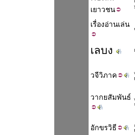
เยาวชน
เรื่อง
อ่าน
เล่น
เลบง
วจี
วิภาค
วากย
สัมพันธ์
อักขร
วิธี