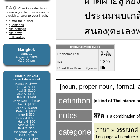
ผาดผายสู่ห้
F.A.Q.
Check out the list of
frequently asked questions for
ประนมนบเกล้าง
a quick answer to your inquiry
e-mail the author
guestbook
สนอง
ตะเลงพ
site settings
(
site news
bulk lookup
pronunciation guide
Bangkok
ลิ-ลิด
Sunday
Phonemic Thai
August 9, 2026
4:35:09 pm
líʔ lít
IPA
lilit
Royal Thai General System
Thanks for your
recent donations!
Narisa N. $+++!
[noun, proper noun, formal, 
John A. $+++!
Paul S. $100!
Mike A. $100!
Eric B. $100!
definition
[a kind of Thai stanza o
John Karl L. $100!
Don S. $100!
John S. $100!
Peter B. $100!
notes
ลิลิต
Ingo B $50
is a combination o
Peter d C $50
Hans G $50
Alan M. $50
Rod S. $50
ภาษา » วรรณคดี »
categories
Wolfgang W. $50
Bill O. $70
Language » Literature » 
Ravinder S. $20