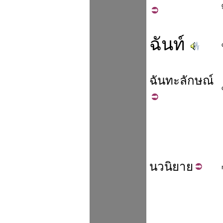
ฉันท์
ฉันทะ
ลักษณ์
นว
นิยาย