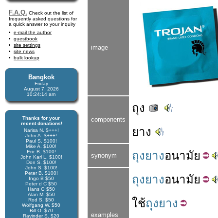
F.A.Q.
Check out the list of
frequently asked questions for
a quick answer to your inquiry
e-mail the author
guestbook
site settings
image
site news
bulk lookup
Bangkok
Friday
August 7, 2026
10:24:14 am
ถุง
Thanks for your
components
recent donations!
ยาง
Narisa N. $+++!
John A. $+++!
Paul S. $100!
Mike A. $100!
Eric B. $100!
ถุงยาง
อนามัย
synonym
John Karl L. $100!
Don S. $100!
John S. $100!
Peter B. $100!
ถุงยาง
อนามัย
Ingo B $50
Peter d C $50
Hans G $50
Alan M. $50
ใช้
ถุงยาง
Rod S. $50
Wolfgang W. $50
Bill O. $70
examples
Ravinder S. $20