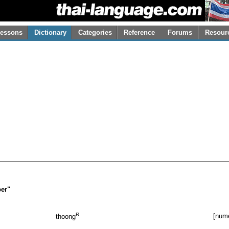
essons
Dictionary
Categories
Reference
Forums
Resour
ber"
R
[nume
thoong