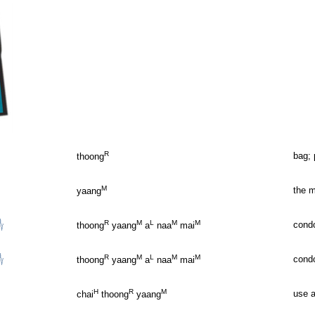
R
bag; 
thoong
M
the m
yaang
R
M
L
M
M
condo
thoong
yaang
a
naa
mai
R
M
L
M
M
condo
thoong
yaang
a
naa
mai
H
R
M
use 
chai
thoong
yaang