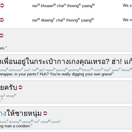
M
M
H
R
M
We s
rao
khuaan
chai
thoong
yaang
M
F
H
R
M
We m
rao
dtawng
chai
thoong
yaang
om."
ง
เพื่อน
อยู่
ใน
กระเป๋า
กางเกง
คุณ
เหรอ
?
ฮ่า
!
แก
R
F
L
M
L
R
M
M
M
R
F
F
M
awng
pheuuan
yuu
nai
gra
bpao
gaang
gaehng
khoon
ruuhr
haa
gaae
dtuaa
wrapper, in your pants? Huh? You’re really digging your own grave!"
อย
ครับ
L
H
wy
khrap
."
าง
ให้
ชายหนุ่ม
F
R
M
F
M
L
euun
thoong
yaang
hai
chaai
noom
ung man a condom."