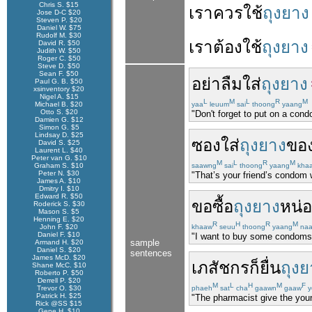
Chris S. $15
เรา
ควร
ใช้
ถุงยาง
Jose D-C $20
Steven P. $20
Daniel W. $75
Rudolf M. $30
เรา
ต้อง
ใช้
ถุงยาง
David R. $50
Judith W. $50
Roger C. $50
Steve D. $50
Sean F. $50
อย่า
ลืม
ใส่
ถุงยาง
Paul G. B. $50
xsinventory $20
Nigel A. $15
L
M
L
R
M
Michael B. $20
yaa
leuum
sai
thoong
yaang
Otto S. $20
"Don't forget to put on a cond
Damien G. $12
Simon G. $5
Lindsay D. $25
ซอง
ใส่
ถุงยาง
ขอ
David S. $25
Laurent L. $40
Peter van G. $10
M
L
R
M
Graham S. $10
saawng
sai
thoong
yaang
kha
Peter N. $30
"That’s your friend’s condom 
James A. $10
Dmitry I. $10
Edward R. $50
ขอ
ซื้อ
ถุงยาง
หน่
Roderick S. $30
Mason S. $5
Henning E. $20
R
H
R
M
John F. $20
khaaw
seuu
thoong
yaang
naa
Daniel F. $10
"I want to buy some condoms
sample
Armand H. $20
Daniel S. $20
sentences
James McD. $20
เภสัชกร
ก็
ยื่น
ถุงย
Shane McC. $10
Roberto P. $50
Derrell P. $20
M
L
H
M
F
Trevor O. $30
phaeh
sat
cha
gaawn
gaaw
y
Patrick H. $25
"The pharmacist give the yo
Rick @SS $15
Gene H. $10