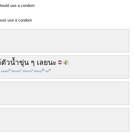
hould use a condom
ust use a condom
้ตัวน้ำขุ่น ๆ
เลย
นะ
H
L
L
M
H
naam
khoon
khoon
leeuy
na