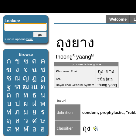
Welcome
L
Lookup:
ถุงยาง
» more options
here
Browse
R
M
thoong
yaang
ก
ข
ฃ
ค
ฅ
pronunciation guide
ฆ
ง
จ
ฉ
ช
ถุง-ยาง
Phonemic Thai
ซ
ฌ
ญ
ฎ
ฏ
tʰǔŋ jaːŋ
IPA
ฐ
ฑ
ฒ
ณ
ด
thung yang
Royal Thai General System
ต
ถ
ท
ธ
น
[noun]
บ
ป
ผ
ฝ
พ
ฟ
ภ
ม
ย
ร
definition
condom; prophylactic; "rub
ฤ
ล
ว
ศ
ษ
ถุง
ส
ห
ฬ
อ
ฮ
classifier