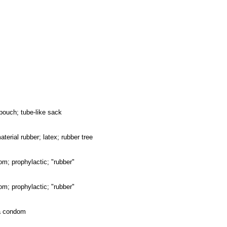
pouch; tube-like sack
aterial rubber; latex; rubber tree
m; prophylactic; "rubber"
m; prophylactic; "rubber"
a condom