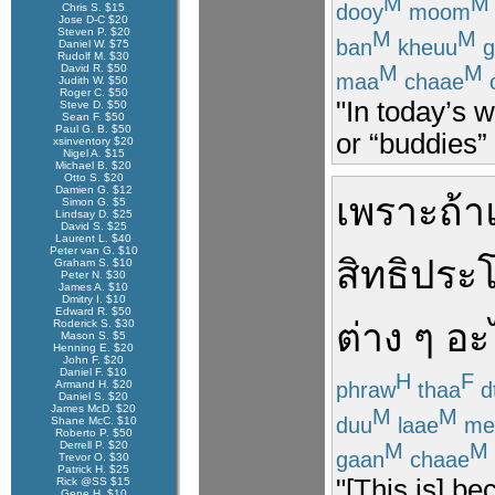
M
M
dooy
moom
Chris S. $15
Jose D-C $20
Steven P. $20
M
M
ban
kheuu
g
Daniel W. $75
Rudolf M. $30
M
M
David R. $50
maa
chaae
Judith W. $50
Roger C. $50
"In today’s w
Steve D. $50
Sean F. $50
Paul G. B. $50
or “buddies” 
xsinventory $20
Nigel A. $15
Michael B. $20
Otto S. $20
Damien G. $12
เพราะ
ถ้า
Simon G. $5
Lindsay D. $25
David S. $25
Laurent L. $40
Peter van G. $10
สิทธิประ
Graham S. $10
Peter N. $30
James A. $10
Dmitry I. $10
Edward R. $50
ต่าง
ๆ
อะ
Roderick S. $30
Mason S. $5
Henning E. $20
John F. $20
Daniel F. $10
H
F
phraw
thaa
d
Armand H. $20
Daniel S. $20
James McD. $20
M
M
duu
laae
me
Shane McC. $10
Roberto P. $50
Derrell P. $20
M
M
gaan
chaae
Trevor O. $30
Patrick H. $25
"[This is] b
Rick @SS $15
Gene H. $10