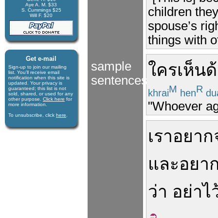
Aye A. M. $33
children they
S. Cummings $25
Will F. $20
spouse’s rig
things with o
Get e-mail
sample
ใคร
เห็นด
Sign-up to join our mail­ing
list. You'll receive e­mail
sentences
notification when this site is
updated. Your privacy is
M
R
guaran­teed; this list is not
khrai
hen
du
sold, shared, or used for any
other purpose.
Click here
for
"Whoever agr
more infor­mation.
To unsubscribe, click
here
.
เรา
อยาก
และ
อยา
ว่า
อย่า
ไว