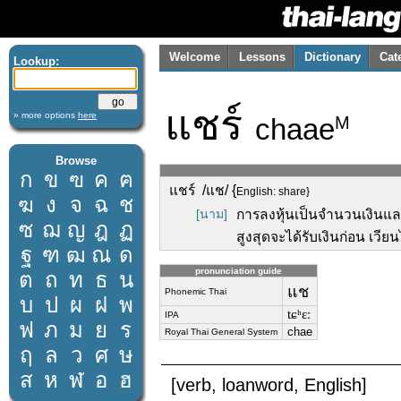
Welcome
Lessons
Dictionary
Cat
Lookup:
แชร์
» more options
here
chaae
M
Browse
ก
ข
ฃ
ค
ฅ
แชร์ /แช/ {
English: share}
ฆ
ง
จ
ฉ
ช
[นาม]
การลงหุ้นเป็นจำนวนเงินและต
ซ
ฌ
ญ
ฎ
ฏ
สูงสุดจะได้รับเงินก่อน เวี
ฐ
ฑ
ฒ
ณ
ด
pronunciation guide
ต
ถ
ท
ธ
น
แช
Phonemic Thai
บ
ป
ผ
ฝ
พ
tɕʰɛː
IPA
ฟ
ภ
ม
ย
ร
chae
Royal Thai General System
ฤ
ล
ว
ศ
ษ
ส
ห
ฬ
อ
ฮ
[verb, loanword, English]