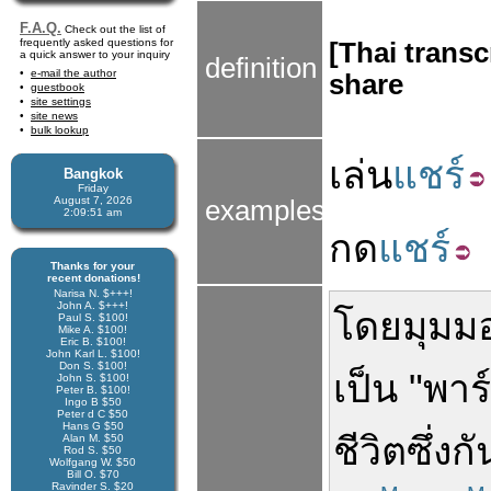
F.A.Q.
Check out the list of
frequently asked questions for
[Thai transc
a quick answer to your inquiry
definition
e-mail the author
share
guestbook
site settings
site news
bulk lookup
เล่น
แชร์
Bangkok
Friday
August 7, 2026
examples
2:09:51 am
กด
แชร์
Thanks for your
recent donations!
Narisa N. $+++!
John A. $+++!
โดย
มุมม
Paul S. $100!
Mike A. $100!
Eric B. $100!
John Karl L. $100!
Don S. $100!
เป็น
"
พาร
John S. $100!
Peter B. $100!
Ingo B $50
Peter d C $50
Hans G $50
ชีวิต
ซึ่งก
Alan M. $50
Rod S. $50
Wolfgang W. $50
Bill O. $70
Ravinder S. $20