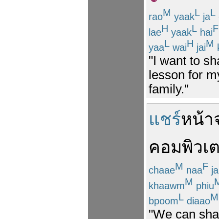
M
L
L
rao
yaak
ja
H
L
F
lae
yaak
hai
L
H
M
yaa
wai
jai
k
"I want to s
lesson for my
family."
แชร์
หน้า
คอมพิวเต
M
F
chaae
naa
j
M
khaawm
phiu
L
M
bpoom
diaao
"We can sha