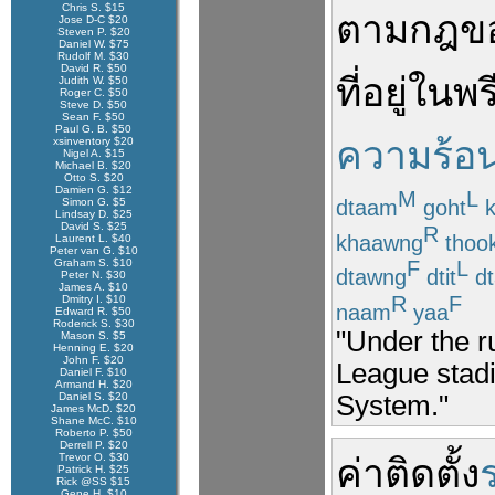
Chris S. $15
ตาม
กฎ
ข
Jose D-C $20
Steven P. $20
Daniel W. $75
Rudolf M. $30
David R. $50
ที่
อยู่
ใน
พร
Judith W. $50
Roger C. $50
Steve D. $50
Sean F. $50
Paul G. B. $50
ความร้อ
xsinventory $20
Nigel A. $15
Michael B. $20
Otto S. $20
Damien G. $12
M
L
dtaam
goht
k
Simon G. $5
Lindsay D. $25
David S. $25
R
khaawng
thoo
Laurent L. $40
Peter van G. $10
Graham S. $10
F
L
dtawng
dtit
dt
Peter N. $30
James A. $10
R
F
Dmitry I. $10
naam
yaa
Edward R. $50
Roderick S. $30
"Under the r
Mason S. $5
Henning E. $20
John F. $20
League stadi
Daniel F. $10
Armand H. $20
Daniel S. $20
System."
James McD. $20
Shane McC. $10
Roberto P. $50
Derrell P. $20
Trevor O. $30
ค่า
ติดตั้ง
Patrick H. $25
Rick @SS $15
Gene H. $10