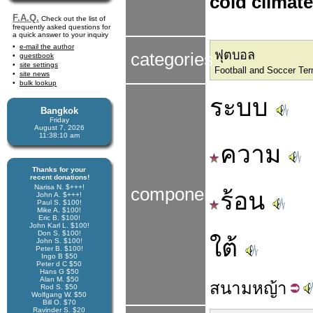
cold climate
F.A.Q.
Check out the list of
frequently asked questions for
a quick answer to your inquiry
e-mail the author
ฟุตบอล
categories
guestbook
site settings
Football and Soccer Te
site news
bulk lookup
ระบบ
Bangkok
Friday
August 7, 2026
11:38:10 am
ความ
Thanks for your
recent donations!
Narisa N. $+++!
components
ร้อน
John A. $+++!
Paul S. $100!
Mike A. $100!
Eric B. $100!
John Karl L. $100!
Don S. $100!
ใต้
John S. $100!
Peter B. $100!
Ingo B $50
Peter d C $50
Hans G $50
Alan M. $50
สนาม
หญ้า
Rod S. $50
Wolfgang W. $50
Bill O. $70
Ravinder S. $20