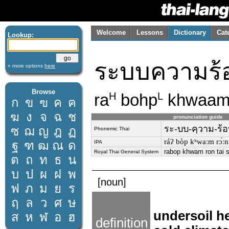
Welcome
Lessons
Dictionary
Cat
Lookup:
ระบบความร้
» more options
here
Browse
ra
bohp
khwaa
H
L
ก
ข
ฃ
ค
ฅ
ฆ
ง
จ
ฉ
ช
pronunciation guide
ระ-บบ-คฺวาม-ร้อ
ซ
ฌ
ญ
ฎ
ฏ
Phonemic Thai
ráʔ bòp kʰwaːm rɔ́ːn t
ฐ
ฑ
ฒ
ณ
ด
IPA
rabop khwam ron tai
Royal Thai General System
ต
ถ
ท
ธ
น
บ
ป
ผ
ฝ
พ
[noun]
ฟ
ภ
ม
ย
ร
ฤ
ล
ว
ศ
ษ
undersoil he
ส
ห
ฬ
อ
ฮ
definition