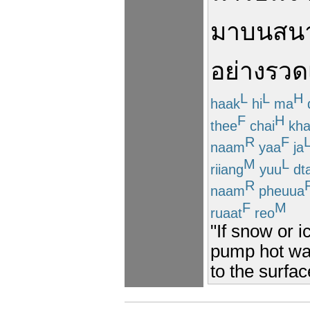
มา
บน
สน
อย่างรวดเ
L
L
H
haak
hi
ma
F
H
thee
chai
kha
R
F
naam
yaa
ja
M
L
riiang
yuu
dta
R
naam
pheuua
F
M
ruaat
reo
"If snow or i
pump hot wat
to the surfac