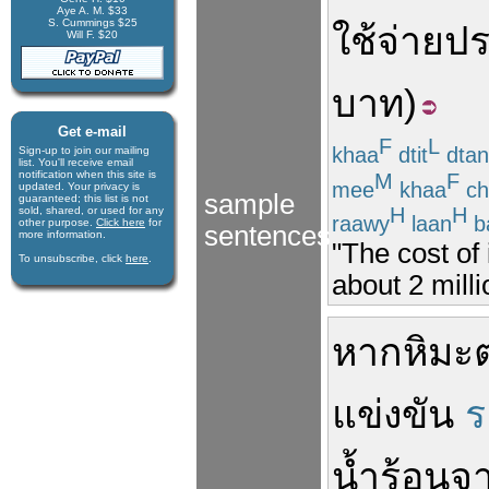
Aye A. M. $33
S. Cummings $25
ใช้จ่าย
ป
Will F. $20
บาท
)
Get e-mail
F
L
khaa
dtit
dtan
Sign-up to join our mail­ing
list. You'll receive e­mail
notification when this site is
M
F
mee
khaa
ch
updated. Your privacy is
sample
guaran­teed; this list is not
H
H
sold, shared, or used for any
raawy
laan
b
other purpose.
Click here
for
sentences
more infor­mation.
"The cost of
To unsubscribe, click
here
.
about 2 milli
หาก
หิมะ
แข่งขัน
ร
น้ำร้อน
จ