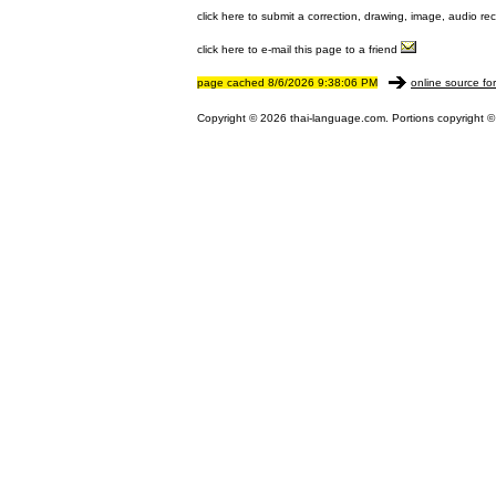
click here to submit a correction, drawing, image, audio re
click here to e-mail this page to a friend
page cached 8/6/2026 9:38:06 PM
online source fo
Copyright © 2026 thai-language.com. Portions copyright © 