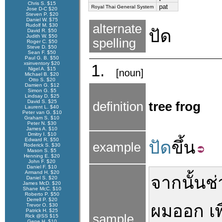
Chris S. $15
pat
Royal Thai General System
Jose D-C $20
Steven P. $20
Daniel W. $75
alternate
Rudolf M. $30
ปัด
David R. $50
Judith W. $50
spelling
Roger C. $50
Steve D. $50
Sean F. $50
Paul G. B. $50
xsinventory $20
1.
Nigel A. $15
[noun]
Michael B. $20
Otto S. $20
Damien G. $12
Simon G. $5
Lindsay D. $25
David S. $25
definition
tree frog
Laurent L. $40
Peter van G. $10
Graham S. $10
Peter N. $30
James A. $10
Dmitry I. $10
Edward R. $50
ปัด
ขึ้น
example
Roderick S. $30
Mason S. $5
Henning E. $20
John F. $20
Daniel F. $10
Armand H. $20
จากนั้น
ช่
Daniel S. $20
James McD. $20
Shane McC. $10
Roberto P. $50
Derrell P. $20
ผม
ออก
เพ
Trevor O. $30
Patrick H. $25
sample
Rick @SS $15
Gene H. $10