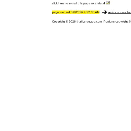
click here to e-mail this page to a friend
page cached 8/8/2026 4:22:36 AM
online source for
Copyright © 2026 thai-language.com. Portions copyright © 