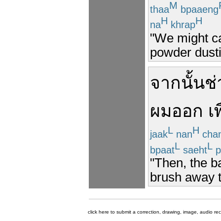
M
thaa
bpaaeng
H
H
na
khrap
"We might cal
powder dusti
จากนั้น
ช่
ผม
ออก
เพ
L
H
jaak
nan
cha
L
L
bpaat
saeht
p
"Then, the b
brush away th
click here to submit a correction, drawing, image, audio re