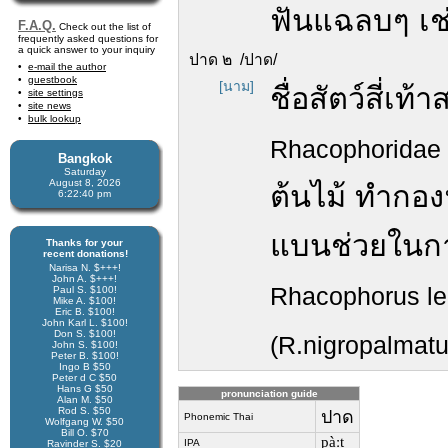
ฟันแฉลบๆ เช
F.A.Q.
Check out the list of
frequently asked questions for
a quick answer to your inquiry
ปาด ๒ /ปาด/
e-mail the author
guestbook
[นาม]
ชื่อสัตว์สี่เ
site settings
site news
bulk lookup
Rhacophoridae
Bangkok
Saturday
August 8, 2026
ต้นไม้ ทำกอง
6:22:41 pm
แบนช่วยในกา
Thanks for your
recent donations!
Narisa N. $+++!
John A. $+++!
Rhacophorus l
Paul S. $100!
Mike A. $100!
Eric B. $100!
John Karl L. $100!
Don S. $100!
(R.nigropalmat
John S. $100!
Peter B. $100!
Ingo B $50
Peter d C $50
Hans G $50
pronunciation guide
Alan M. $50
Rod S. $50
ปาด
Phonemic Thai
Wolfgang W. $50
Bill O. $70
pàːt
IPA
Ravinder S. $20