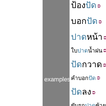
ป้อง
ปัด
บอก
ปัด
ปาด
หน้า
ใบ
ปาด
น้ำฝน
ปัด
กวาด
คำ
บอก
ปัด
examples
ปัด
ลง
ขับรถ
ปาด
ซ้าย