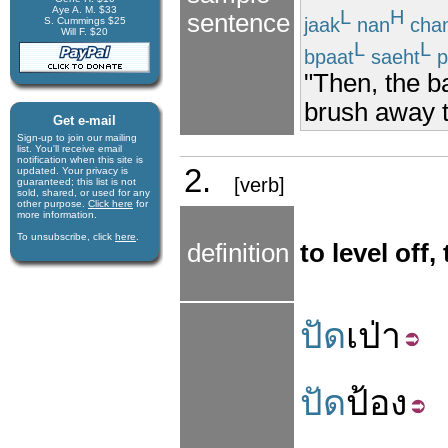
Aye A. M. $33
L
H
sentence
jaak
nan
cha
S. Cummings $25
Will F. $20
L
L
bpaat
saeht
p
"Then, the b
brush away th
Get e-mail
Sign-up to join our mail­ing
list. You'll receive e­mail
notification when this site is
2.
updated. Your privacy is
[verb]
guaran­teed; this list is not
sold, shared, or used for any
other purpose.
Click here
for
more infor­mation.
To unsubscribe, click
here
.
definition
to level off,
ปัด
เป่า
ปัด
ป้อง