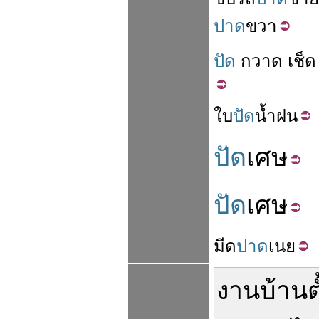
ปาด
ขวา
ปัด
กวาด
เช็ด
ใบ
ปัด
น้ำฝน
ปัด
เศษ
ปัด
เศษ
มีด
ปาด
เนย
งานบ้าน
ต