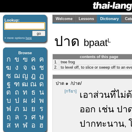
Welcome
Lessons
Dictionary
Cat
Lookup:
ปาด
» more options
here
bpaat
L
Browse
contents of this page
ก
ข
ฃ
ค
ฅ
1.
tree frog
ฆ
ง
จ
ฉ
ช
2.
to level off, to slice or sweep off to an ev
ซ
ฌ
ญ
ฎ
ฏ
ฐ
ฑ
ฒ
ณ
ด
ปาด ๑ /ปาด/
ต
ถ
ท
ธ
น
[กริยา]
เอาส่วนที่ไม
บ
ป
ผ
ฝ
พ
ออก เช่น ปาด
ฟ
ภ
ม
ย
ร
ฤ
ล
ว
ศ
ษ
ปากทะนาน
,
ส
ห
ฬ
อ
ฮ