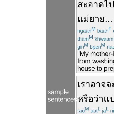
สะอาด
ไป
แม่ยาย
...
M
F
ngaan
baan
M
tham
khwaam
M
M
gin
bpen
na
"My mother-i
from washing
house to pre
เรา
อาจจ
sample
หรือว่า
แป
sentences
M
L
L
rao
aat
ja
ri