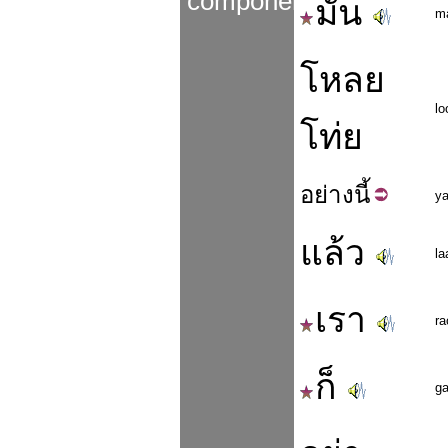
components
มัน
m
โหลย
lo
โท่ย
อย่าง
นี้
y
แล้ว
la
เรา
ra
ก็
g