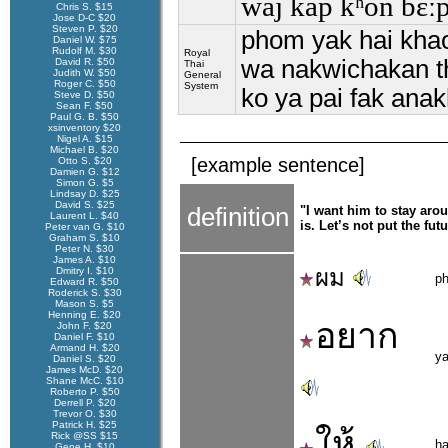
wáj kàp kʰon bɛ̀ːp
Chris S. $15
Jose D-C $20
Steven P. $20
phom yak hai khao
Daniel W. $75
Rudolf M. $30
Royal
wa nakwichakan thi
David R. $50
Thai
Judith W. $50
General
Roger C. $50
System
ko ya pai fak ana
Steve D. $50
Sean F. $50
Paul G. B. $50
xsinventory $20
Nigel A. $15
Michael B. $20
[example sentence]
Otto S. $20
Damien G. $12
Simon G. $5
Lindsay D. $25
David S. $25
definition
"I want him to stay aro
Laurent L. $40
is. Let’s not put the fut
Peter van G. $10
Graham S. $10
Peter N. $30
James A. $10
ผม
Dmitry I. $10
p
Edward R. $50
Roderick S. $30
Mason S. $5
Henning E. $20
อยาก
John F. $20
Daniel F. $10
Armand H. $20
y
Daniel S. $20
James McD. $20
Shane McC. $10
Roberto P. $50
Derrell P. $20
Trevor O. $30
Patrick H. $25
ให้
Rick @SS $15
ha
Gene H. $10