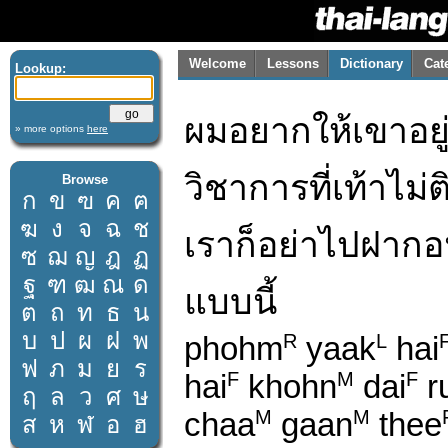
Welcome
Lessons
Dictionary
Cat
Lookup:
ผมอยากให้เขาอยู่ เ
» more options
here
วิชาการที่เท้าไม่
Browse
ก
ข
ฃ
ค
ฅ
ฆ
ง
จ
ฉ
ช
เราก็อย่าไปฝากอ
ซ
ฌ
ญ
ฎ
ฏ
ฐ
ฑ
ฒ
ณ
ด
แบบนี้
ต
ถ
ท
ธ
น
บ
ป
ผ
ฝ
พ
phohm
yaak
hai
R
L
ฟ
ภ
ม
ย
ร
hai
khohn
dai
r
F
M
F
ฤ
ล
ว
ศ
ษ
chaa
gaan
thee
M
M
ส
ห
ฬ
อ
ฮ