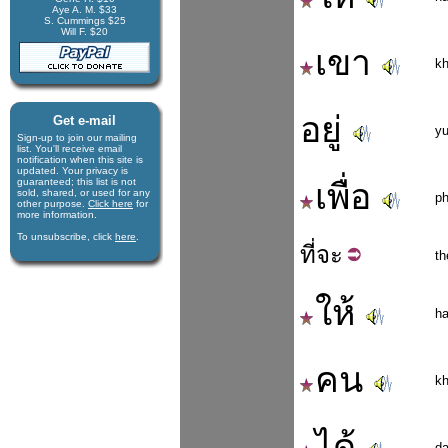
Aye A. M. $33
S. Cummings $25
Will F. $20
เขา
k
อยู่
Get e-mail
y
Sign-up to join our mail­ing
list. You'll receive e­mail
notification when this site is
updated. Your privacy is
guaran­teed; this list is not
เพื่อ
sold, shared, or used for any
p
other purpose.
Click here
for
more infor­mation.
To unsubscribe, click
here
.
ที่
จะ
th
ให้
ha
คน
k
ได้
da