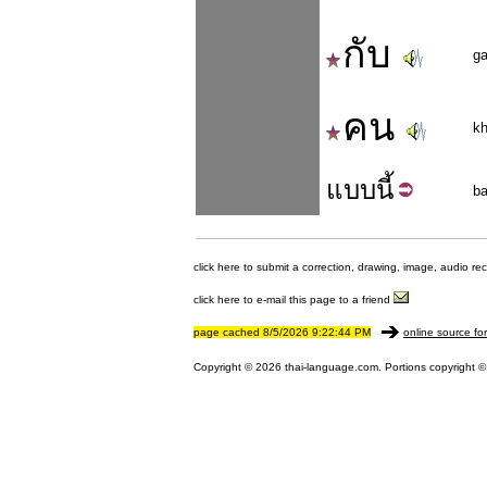
กับ
g
คน
k
แบบ
นี้
b
click here to submit a correction, drawing, image, audio re
click here to e-mail this page to a friend
page cached 8/5/2026 9:22:44 PM
online source fo
Copyright © 2026 thai-language.com. Portions copyright © 