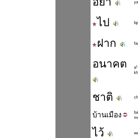
อย่า
y
ไป
bp
ฝาก
fa
อนาคต
L
a
kh
ชาติ
ch
b
บ้าน
เมือง
m
ไว้
wa