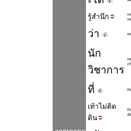
ru
รู้
สำนึก
n
ว่า
w
นัก
n
c
วิชาการ
ที่
th
เท้า
ไม่
ติด
th
dt
ดิน