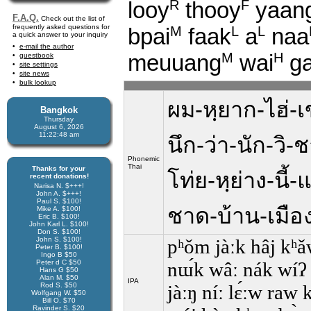
looy
thooy
yaan
R
F
F.A.Q.
Check out the list of
frequently asked questions for
bpai
faak
a
naa
M
L
L
a quick answer to your inquiry
e-mail the author
meuuang
wai
g
M
H
guestbook
site settings
site news
bulk lookup
ผม-หฺยาก-ไฮ่-เขา
Bangkok
Thursday
August 6, 2026
11:22:49 am
นึก-ว่า-นัก-วิ-
Phonemic
Thai
Thanks for your
โท่ย-หฺย่าง-นี
recent donations!
Narisa N. $+++!
John A. $+++!
Paul S. $100!
ชาด-บ้าน-เมือง
Mike A. $100!
Eric B. $100!
John Karl L. $100!
Don S. $100!
John S. $100!
pʰǒm jàːk hâj kʰǎ
Peter B. $100!
Ingo B $50
Peter d C $50
nɯ́k wâː nák wíʔ t
Hans G $50
Alan M. $50
IPA
Rod S. $50
jàːŋ níː lɛ́ːw raw 
Wolfgang W. $50
Bill O. $70
Ravinder S. $20