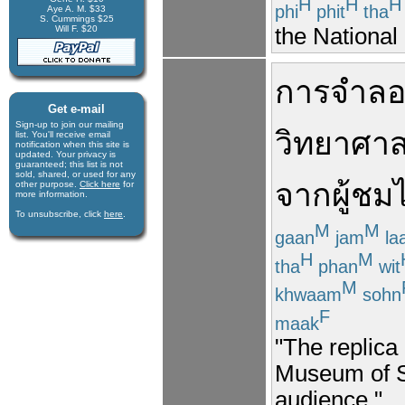
H
H
H
phi
phit
tha
Aye A. M. $33
S. Cummings $25
the Nationa
Will F. $20
การจำลอ
Get e-mail
Sign-up to join our mail­ing
วิทยาศาส
list. You'll receive e­mail
notification when this site is
updated. Your privacy is
guaran­teed; this list is not
sold, shared, or used for any
จาก
ผู้ชม
other purpose.
Click here
for
more infor­mation.
To unsubscribe, click
here
.
M
M
gaan
jam
la
H
M
tha
phan
wit
M
khwaam
sohn
F
maak
"The replica
Museum of Sc
audience."