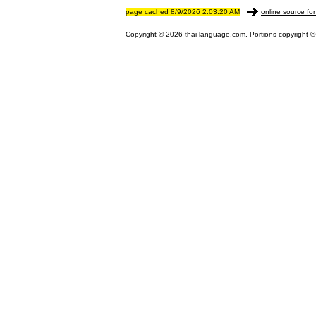
page cached 8/9/2026 2:03:20 AM
online source for
Copyright © 2026 thai-language.com. Portions copyright © 