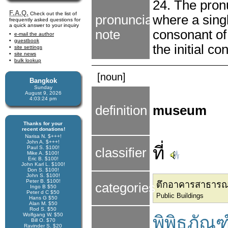
24. The pronu
F.A.Q.
Check out the list of
pronunciation
where a singl
frequently asked questions for
a quick answer to your inquiry
note
consonant of
e-mail the author
guestbook
the initial co
site settings
site news
bulk lookup
[noun]
Bangkok
Sunday
August 9, 2026
4:03:25 pm
definition
museum
Thanks for your
recent donations!
Narisa N. $+++!
John A. $+++!
ที่
Paul S. $100!
classifier
Mike A. $100!
Eric B. $100!
John Karl L. $100!
Don S. $100!
John S. $100!
Peter B. $100!
ตึกอาคารสาธาร
categories
Ingo B $50
Peter d C $50
Public Buildings
Hans G $50
Alan M. $50
Rod S. $50
Wolfgang W. $50
พิพิธภัณฑ
Bill O. $70
Ravinder S. $20