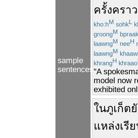
ครั้งคราว
M
L
kho:h
sohk
k
M
groong
bpraa
M
H
laawng
nee
n
M
laawng
khaaw
sample
H
khrang
khraao
sentences
"A spokesma
model now re
exhibited onl
ใน
ภูเก็ต
ย
แหล่ง
เรีย