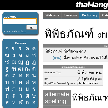
Welcome
Lessons
Dictionary
Cat
Lookup:
พิพิธภัณฑ์
» more options
here
phi
Browse
Roy
ก
ข
ฃ
ค
ฅ
พิพิธภัณฑ์ /พิ-พิด-ทะ-พัน/
ฆ
ง
จ
ฉ
ช
[นาม]
สิ่งของต่างๆ ที่รวบรวมไว้เ
ซ
ฌ
ญ
ฎ
ฏ
ฐ
ฑ
ฒ
ณ
ด
pronunciation guide
พิ-พิด-ทะ-พัน
Phonemic Thai
ต
ถ
ท
ธ
น
pʰíʔ pʰít tʰá pʰan
IPA
บ
ป
ผ
ฝ
พ
phiphitthaphan
Royal Thai General System
ฟ
ภ
ม
ย
ร
alternate
ฤ
ล
ว
ศ
ษ
พิพิธภัณ
spelling
ส
ห
ฬ
อ
ฮ