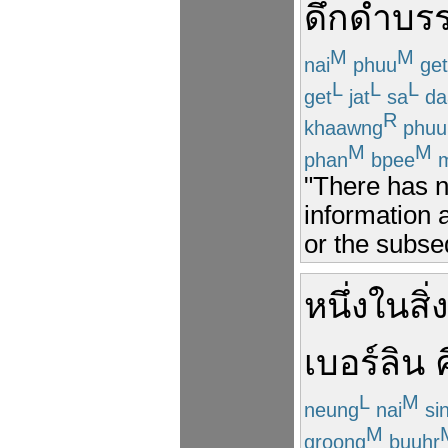
ดึกดำบรร
M
M
nai
phuu
get
L
L
L
get
jat
sa
da
R
khaawng
phuu
M
M
phan
bpee
m
"There has 
information 
or the subse
หนึ่ง
ใน
สิ่ง
เบอร์ลิน
L
M
neung
nai
si
M
groong
buuhr