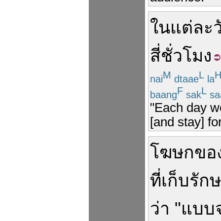
ใน
แต่ละว
สี่
ชั่วโมง
M
L
nai
dtaae
la
F
L
baang
sak
sa
"Each day w
[and stay] fo
โฆษก
ขอ
ที่เก็บ
รัก
ว่า
"
แบบ