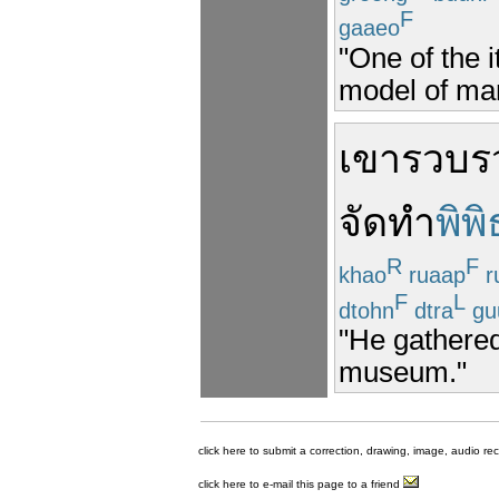
F
gaaeo
"One of the 
model of man
เขา
รวบร
จัดทำ
พิพ
R
F
khao
ruaap
r
F
L
dtohn
dtra
gu
"He gathered
museum."
click here to submit a correction, drawing, image, audio re
click here to e-mail this page to a friend