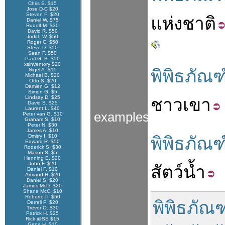
Chris S. $15
Jose D-C $20
Steven P. $20
แห่งชาติ
Daniel W. $75
Rudolf M. $30
David R. $50
Judith W. $50
Roger C. $50
Steve D. $50
Sean F. $50
Paul G. B. $50
xsinventory $20
พิพิธภัณฑ
Nigel A. $15
Michael B. $20
Otto S. $20
Damien G. $12
Simon G. $5
Lindsay D. $25
ชาวเขา
David S. $25
Laurent L. $40
examples
Peter van G. $10
Graham S. $10
Peter N. $30
James A. $10
Dmitry I. $10
พิพิธภัณฑ
Edward R. $50
Roderick S. $30
Mason S. $5
Henning E. $20
John F. $20
สัตว์น้ำ
Daniel F. $10
Armand H. $20
Daniel S. $20
James McD. $20
Shane McC. $10
Roberto P. $50
พิพิธภัณ
Derrell P. $20
Trevor O. $30
Patrick H. $25
Rick @SS $15
Gene H. $10