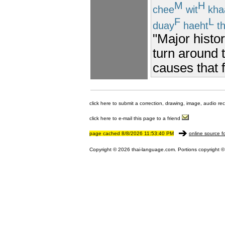
M
H
chee
wit
kha
F
L
duay
haeht
t
"Major histor
turn around 
causes that f
click here to submit a correction, drawing, image, audio re
click here to e-mail this page to a friend
page cached 8/8/2026 11:53:40 PM
online source f
Copyright © 2026 thai-language.com. Portions copyright © 