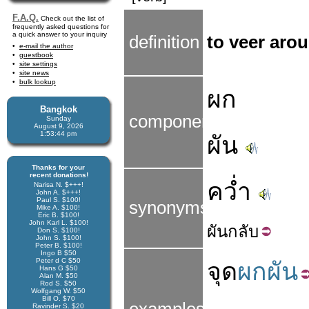
F.A.Q.
Check out the list of
frequently asked questions for
a quick answer to your inquiry
definition
to veer arou
e-mail the author
guestbook
site settings
site news
bulk lookup
ผก
Bangkok
components
Sunday
August 9, 2026
1:53:44 pm
ผัน
Thanks for your
recent donations!
คว่ำ
Narisa N. $+++!
John A. $+++!
Paul S. $100!
synonyms
Mike A. $100!
Eric B. $100!
John Karl L. $100!
ผัน
กลับ
Don S. $100!
John S. $100!
Peter B. $100!
Ingo B $50
Peter d C $50
จุด
ผกผัน
Hans G $50
Alan M. $50
Rod S. $50
Wolfgang W. $50
Bill O. $70
Ravinder S. $20