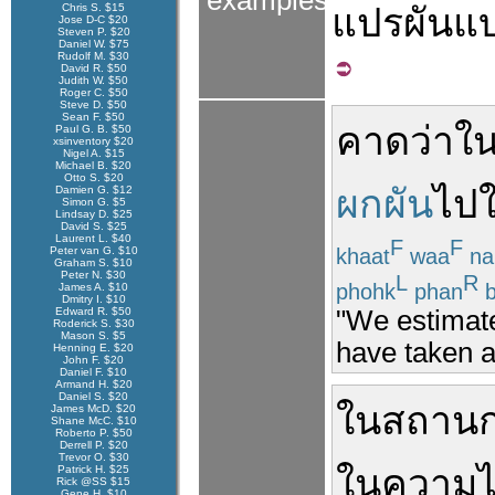
examples
Chris S. $15
แปรผัน
แ
Jose D-C $20
Steven P. $20
Daniel W. $75
Rudolf M. $30
David R. $50
Judith W. $50
Roger C. $50
Steve D. $50
Sean F. $50
คาดว่า
ใ
Paul G. B. $50
xsinventory $20
Nigel A. $15
Michael B. $20
Otto S. $20
ผกผัน
ไป
Damien G. $12
Simon G. $5
Lindsay D. $25
David S. $25
Laurent L. $40
F
F
khaat
waa
na
Peter van G. $10
Graham S. $10
Peter N. $30
L
R
phohk
phan
b
James A. $10
Dmitry I. $10
Edward R. $50
"We estimate 
Roderick S. $30
Mason S. $5
have taken a
Henning E. $20
John F. $20
Daniel F. $10
Armand H. $20
Daniel S. $20
ใน
สถานก
James McD. $20
Shane McC. $10
Roberto P. $50
Derrell P. $20
Trevor O. $30
ใน
ความ
ไ
Patrick H. $25
Rick @SS $15
Gene H. $10