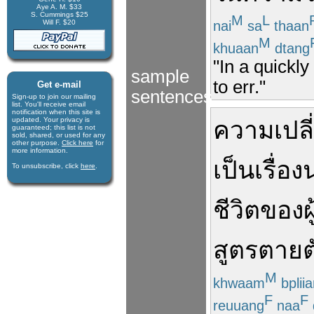
Aye A. M. $33
S. Cummings $25
M
L
nai
sa
thaan
Will F. $20
M
khuaan
dtang
"In a quickly
sample
to err."
Get e-mail
sentences
Sign-up to join our mail­ing
list. You'll receive e­mail
notification when this site is
updated. Your privacy is
ความเปล
guaran­teed; this list is not
sold, shared, or used for any
other purpose.
Click here
for
more infor­mation.
เป็นเรื่อง
น
To unsubscribe, click
here
.
ชีวิต
ของ
ผ
สูตร
ตายต
M
khwaam
bplii
F
F
reuuang
naa