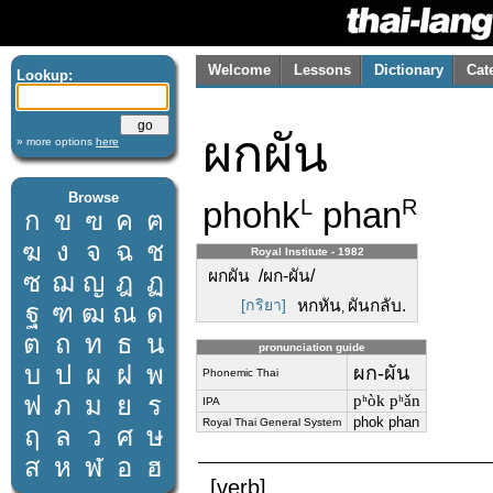
Welcome
Lessons
Dictionary
Cat
Lookup:
ผกผัน
» more options
here
Browse
phohk
phan
L
R
ก
ข
ฃ
ค
ฅ
ฆ
ง
จ
ฉ
ช
Royal Institute - 1982
ผกผัน /ผก-ผัน/
ซ
ฌ
ญ
ฎ
ฏ
[กริยา]
หกหัน
ผันกลับ.
ฐ
ฑ
ฒ
ณ
ด
,
ต
ถ
ท
ธ
น
pronunciation guide
บ
ป
ผ
ฝ
พ
ผก-ผัน
Phonemic Thai
ฟ
ภ
ม
ย
ร
pʰòk pʰǎn
IPA
phok phan
Royal Thai General System
ฤ
ล
ว
ศ
ษ
ส
ห
ฬ
อ
ฮ
[verb]